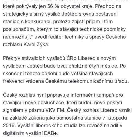
které pokrývaly jen 56 % obyvatel kraje. Přechod na
strategický a silný vysílač Ještěd srovná postavení
stanice s konkurencí, protože zajistí příjem i těm
posluchačům, kterým to stávající technické podmínky
neumožňují,“ uvedl ředitel Techniky a správy Českého
rozhlasu Karel Zýka.
Překryv stávajících vysílačů ČRo Liberec s novým
vysílačem Ještěd bude trvat přibližně čtyři měsíce. Po
skončení tohoto období bude většina stávajících
frekvencí vrácena Českému telekomunikačnímu úřadu.
Český rozhlas nyní připravuje informační kampaň pro
stávající i nové posluchače, kteří budou nově pokryti
signálem v pásmu VKV FM. Český rozhlas Liberec vznikl
na základě zákona jako samostatná stanice v listopadu
2016. Vysílání libereckého studia lze rovněž naladit v
digitálním vysílání DAB+.