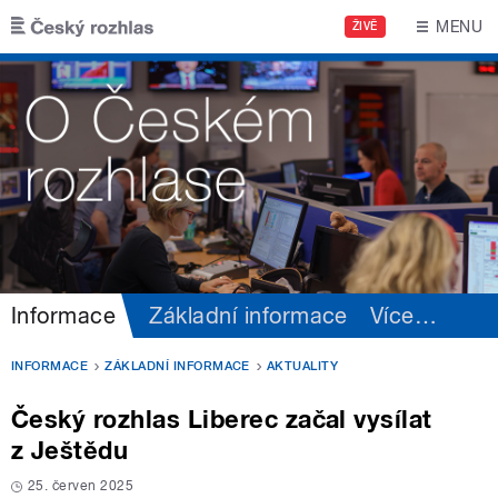
Přejít k hlavnímu obsahu
MENU
ŽIVĚ
Informace
Základní informace
Více
…
INFORMACE
ZÁKLADNÍ INFORMACE
AKTUALITY
Český rozhlas Liberec začal vysílat
z Ještědu
25. červen 2025