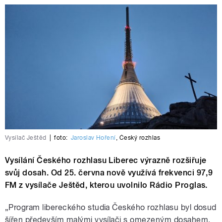
Vysílač Ještěd
|
foto:
Jaroslav Hoření
,
Český rozhlas
Vysílání Českého rozhlasu Liberec výrazně rozšiřuje
svůj dosah. Od 25. června nově využívá frekvenci 97,9
FM z vysílače Ještěd, kterou uvolnilo Rádio Proglas.
„Program libereckého studia Českého rozhlasu byl dosud
šířen především malými vysílači s omezeným dosahem,