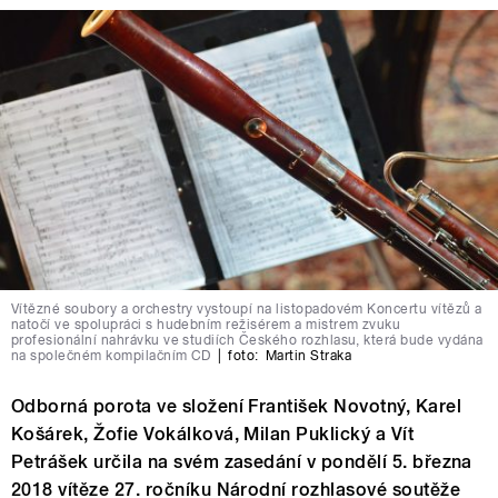
Vítězné soubory a orchestry vystoupí na listopadovém Koncertu vítězů a
natočí ve spolupráci s hudebním režisérem a mistrem zvuku
profesionální nahrávku ve studiích Českého rozhlasu, která bude vydána
na společném kompilačním CD
|
foto:
Martin Straka
Odborná porota ve složení František Novotný, Karel
Košárek, Žofie Vokálková, Milan Puklický a Vít
Petrášek určila na svém zasedání v pondělí 5. března
2018 vítěze 27. ročníku Národní rozhlasové soutěže