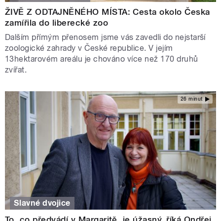
ŽIVĚ Z ODTAJNĚNÉHO MÍSTA: Cesta okolo Česka
zamířila do liberecké zoo
Dalším přímým přenosem jsme vás zavedli do nejstarší
zoologické zahrady v České republice. V jejím
13hektarovém areálu je chováno více než 170 druhů
zvířat.
26 minut
Slavné dvojice
To, co předvádí v Margaritě, je úžasný, říká Ondřej