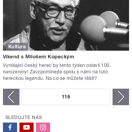
Kultura
Víkend s Milošem Kopeckým
Vynikající český herec by tento týden oslavil 100.
narozeniny! Zavzpomínejte spolu s námi na tuto
hereckou legendu. Na co se můžete těšit?
STRÁNKY
116
n
zí
SLEDUJTE NÁS