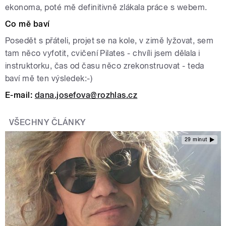
ekonoma, poté mě definitivně zlákala práce s webem.
Co mě baví
Posedět s přáteli, projet se na kole, v zimě lyžovat, sem
tam něco vyfotit, cvičení Pilates - chvíli jsem dělala i
instruktorku, čas od času něco zrekonstruovat - teda
baví mě ten výsledek:-)
E-mail:
dana.josefova@rozhlas.cz
VŠECHNY ČLÁNKY
29 minut