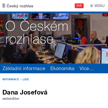
Přejít k hlavnímu obsahu
MENU
ŽIVĚ
Základní informace
Ekonomika
Více
…
INFORMACE
LIDÉ
Dana Josefová
webeditor