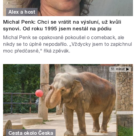
Alex a host
Michal Penk: Chci se vrátit na výsluní, už kvůli
synovi. Od roku 1995 jsem nestál na pódiu
Michal Penk se opakovaně pokoušel o comeback, ale
nikdy se to úplně nepodařilo. „Vždycky jsem to zapíchnul
moc předčasně,“ říká zpěvák.
51 minut
Cesta okolo Česka