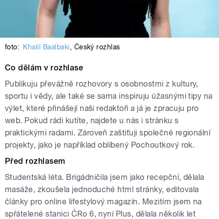
foto:
Khalil Baalbaki
,
Český rozhlas
Co dělám v rozhlase
Publikuju převážně rozhovory s osobnostmi z kultury,
sportu i vědy, ale také se sama inspiruju úžasnými tipy na
výlet, které přinášejí naši redaktoři a já je zpracuju pro
web. Pokud rádi kutíte, najdete u nás i stránku s
praktickými radami. Zároveň zaštiťuji společné regionální
projekty, jako je například oblíbený Pochoutkový rok.
Před rozhlasem
Studentská léta. Brigádničila jsem jako recepční, dělala
masáže, zkoušela jednoduché html stránky, editovala
články pro online lifestylový magazín. Mezitím jsem na
spřátelené stanici ČRo 6, nyní Plus, dělala několik let