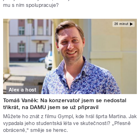
mu s ním spolupracuje?
26 minut
Alex a host
Tomáš Vaněk: Na konzervatoř jsem se nedostal
třikrát, na DAMU jsem se už připravil
Můžete ho znát z filmu Gympl, kde hrál šprta Martina. Jak
vypadala jeho studentská léta ve skutečnosti? „Přesně
obráceně,“ směje se herec.