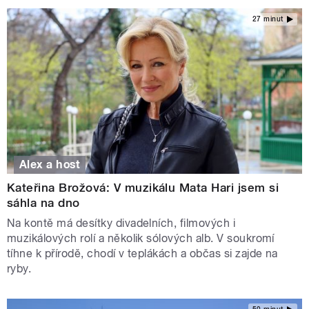
27 minut
Alex a host
Kateřina Brožová: V muzikálu Mata Hari jsem si
sáhla na dno
Na kontě má desítky divadelních, filmových i
muzikálových rolí a několik sólových alb. V soukromí
tíhne k přírodě, chodí v teplákách a občas si zajde na
ryby.