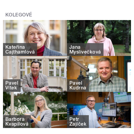
KOLEGOVÉ
Kateřina
Jana
Cajthamlová
Myslivečková
Pavel
Pavel
Vítek
Kudrna
Barbora
Petr
Kvapilová
Zajíček