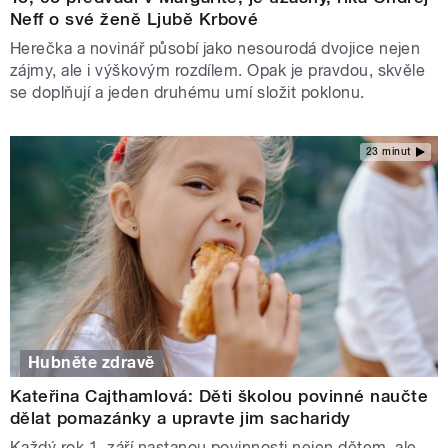
Neff o své ženě Ljubě Krbové
Herečka a novinář působí jako nesourodá dvojice nejen
zájmy, ale i výškovým rozdílem. Opak je pravdou, skvěle
se doplňují a jeden druhému umí složit poklonu.
23 minut
Hubněte zdravě
Kateřina Cajthamlová: Děti školou povinné naučte
dělat pomazánky a upravte jim sacharidy
Každý rok 1. září nastanou povinnosti nejen dětem, ale