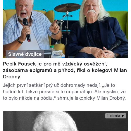
Slavné dvojice
Pepík Fousek je pro mě vždycky osvěžení,
zásobárna epigramů a příhod, říká o kolegovi Milan
Drobný
Jejich první setkání prý už dohromady nedají. „Je to
hodně let, takže přesně si to nepamatuju. Ale myslím, že
to bylo někde na pódiu,“ shrnuje lakonicky Milan Drobný.
1 minuta