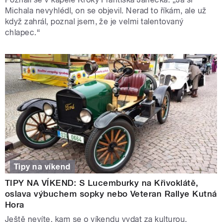
Michala nevyhlédl, on se objevil. Nerad to říkám, ale už
když zahrál, poznal jsem, že je velmi talentovaný
chlapec.“
Tipy na víkend
TIPY NA VÍKEND: S Lucemburky na Křivoklátě,
oslava výbuchem sopky nebo Veteran Rallye Kutná
Hora
Ještě nevíte, kam se o víkendu vydat za kulturou,