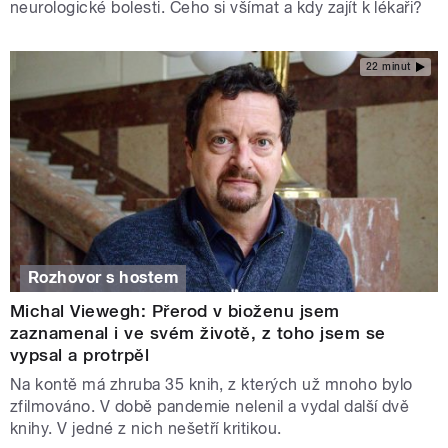
neurologické bolesti. Čeho si všímat a kdy zajít k lékaři?
22 minut
Rozhovor s hostem
Michal Viewegh: Přerod v bioženu jsem
zaznamenal i ve svém životě, z toho jsem se
vypsal a protrpěl
Na kontě má zhruba 35 knih, z kterých už mnoho bylo
zfilmováno. V době pandemie nelenil a vydal další dvě
knihy. V jedné z nich nešetří kritikou.