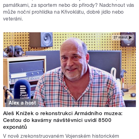
památkami, za sportem nebo do přírody? Nadchnout vás
může noční prohlídka na Křivoklátu, dobré jídlo nebo
veteráni.
27 minut
Alex a host
Aleš Knížek o rekonstrukci Armádního muzea:
Cestou do kavárny návštěvníci uvidí 8500
exponátů
V nově zrekonstruovaném Vojenském historickém