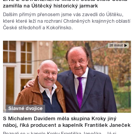
zamířila na Úštěcký historický jarmark
Dalším přímým přenosem jsme vás zavedli do Úštěku,
které které leží na rozhraní Chráněných krajinných oblastí
České středohoří a Kokořínsko.
26 minut
Slavné dvojice
S Michalem Davidem měla skupina Kroky jiný
náboj, říká producent a kapelník František Janeček
Poznali se v kapele Kroky Františka Janečka. „Já si