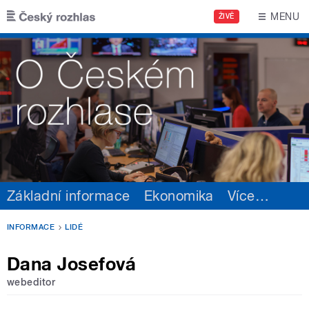
Přejít k hlavnímu obsahu
MENU
ŽIVĚ
Základní informace
Ekonomika
Více
…
INFORMACE
LIDÉ
Dana Josefová
webeditor