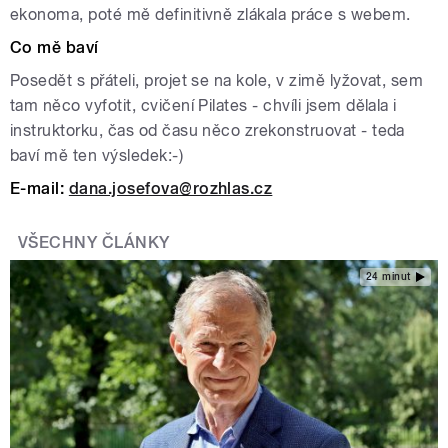
ekonoma, poté mě definitivně zlákala práce s webem.
Co mě baví
Posedět s přáteli, projet se na kole, v zimě lyžovat, sem
tam něco vyfotit, cvičení Pilates - chvíli jsem dělala i
instruktorku, čas od času něco zrekonstruovat - teda
baví mě ten výsledek:-)
E-mail:
dana.josefova@rozhlas.cz
VŠECHNY ČLÁNKY
24 minut