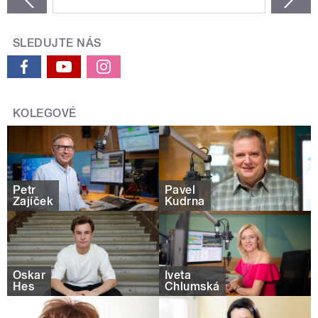
SLEDUJTE NÁS
KOLEGOVÉ
Petr
Pavel
Zajíček
Kudrna
Oskar
Iveta
Hes
Chlumská