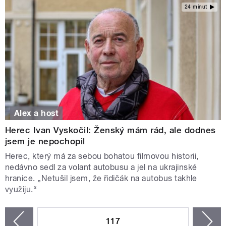
24 minut
Alex a host
Herec Ivan Vyskočil: Ženský mám rád, ale dodnes
jsem je nepochopil
Herec, který má za sebou bohatou filmovou historii,
nedávno sedl za volant autobusu a jel na ukrajinské
hranice. „Netušil jsem, že řidičák na autobus takhle
využiju.“
STRÁNKY
117
n
zí