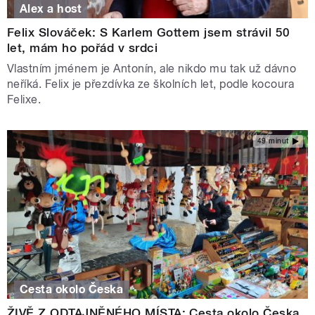
Alex a host
Felix Slováček: S Karlem Gottem jsem strávil 50
let, mám ho pořád v srdci
Vlastním jménem je Antonín, ale nikdo mu tak už dávno
neříká. Felix je přezdívka ze školních let, podle kocoura
Felixe.
49 minut
Cesta okolo Česka
ŽIVĚ Z ODTAJNĚNÉHO MÍSTA: Cesta okolo Česka