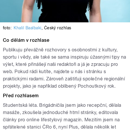
foto:
Khalil Baalbaki
,
Český rozhlas
Co dělám v rozhlase
Publikuju převážně rozhovory s osobnostmi z kultury,
sportu i vědy, ale také se sama inspiruju úžasnými tipy na
výlet, které přinášejí naši redaktoři a já je zpracuju pro
web. Pokud rádi kutíte, najdete u nás i stránku s
praktickými radami. Zároveň zaštiťuji společné regionální
projekty, jako je například oblíbený Pochoutkový rok.
Před rozhlasem
Studentská léta. Brigádničila jsem jako recepční, dělala
masáže, zkoušela jednoduché html stránky, editovala
články pro online lifestylový magazín. Mezitím jsem na
spřátelené stanici ČRo 6, nyní Plus, dělala několik let