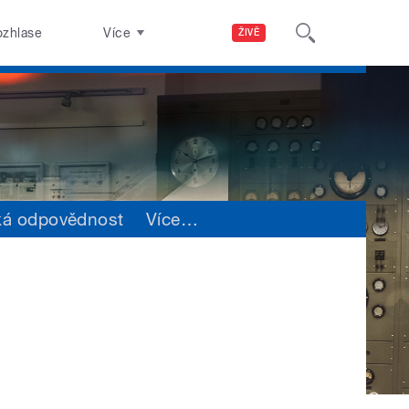
ozhlase
Více
ŽIVĚ
ká odpovědnost
Více
…