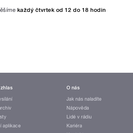
 těšíme
každý čtvrtek od 12 do 18 hodin
zhlas
O nás
ysílání
Jak nás naladíte
rchiv
Nápověda
sty
Lidé v rádiu
í aplikace
Kariéra