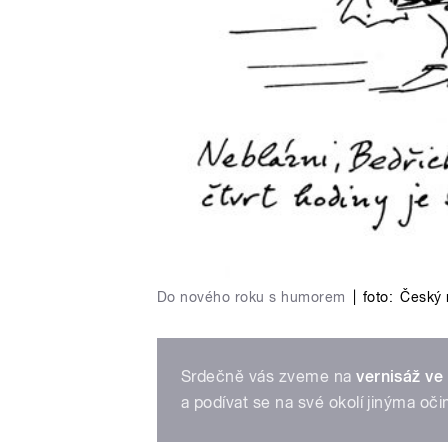
Do nového roku s humorem
|
foto:
Český 
Srdečně vás zveme na
vernisáž ve
a podívat se na své okolí jinýma oč