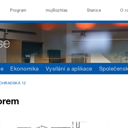
Program
mujRozhlas
Stanice
O r
ce
Ekonomika
Vysílání a aplikace
Společens
NOHRADSKÁ 12
orem