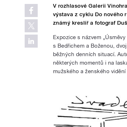
V rozhlasové Galerii Vinohr
výstava z cyklu Do nového 
známý kreslíř a fotograf Du
Expozice s názvem „Úsměvy 
s Bedřichem a Boženou, dvoji
běžných denních situací. Aut
některých momentů i na lask
mužského a ženského vidění 