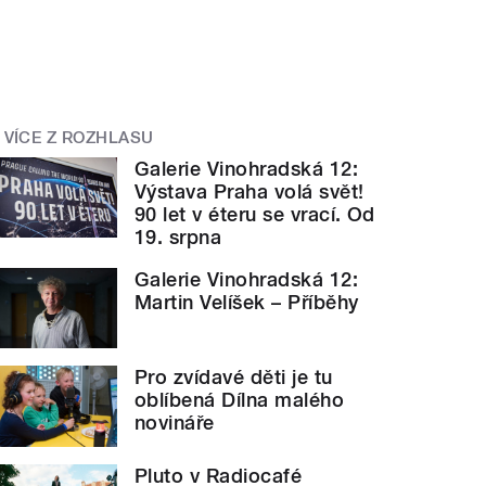
VÍCE Z ROZHLASU
Galerie Vinohradská 12:
Výstava Praha volá svět!
90 let v éteru se vrací. Od
19. srpna
Galerie Vinohradská 12:
Martin Velíšek – Příběhy
Pro zvídavé děti je tu
oblíbená Dílna malého
novináře
Pluto v Radiocafé