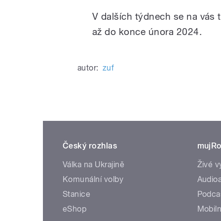
V dalších týdnech se na vás
až do konce února 2024.
autor:
zuf
Český rozhlas
mujRo
Válka na Ukrajině
Živé v
Komunální volby
Audioa
Stanice
Podca
eShop
Mobiln