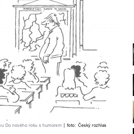
tavu Do nového roku s humorem
|
foto:
Český rozhlas