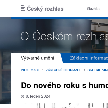
Přejít k hlavnímu obsahu
iRozhlas
Výtvarné umění
Základní informa
INFORMACE
ZÁKLADNÍ INFORMACE
GALERIE VI
Do nového roku s hum
8. leden 2024