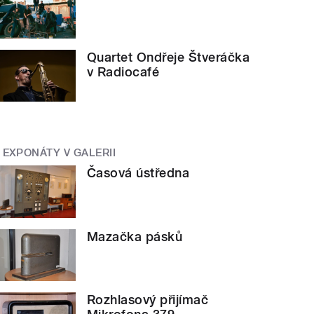
Quartet Ondřeje Štveráčka
v Radiocafé
EXPONÁTY V GALERII
Časová ústředna
Mazačka pásků
Rozhlasový přijímač