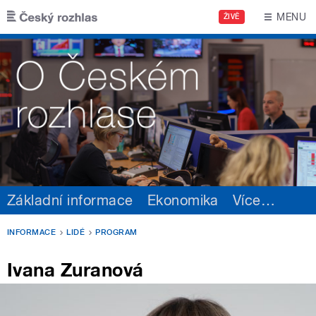
Přejít k hlavnímu obsahu
MENU
ŽIVĚ
Základní informace
Ekonomika
Více
…
INFORMACE
LIDÉ
PROGRAM
Ivana Zuranová