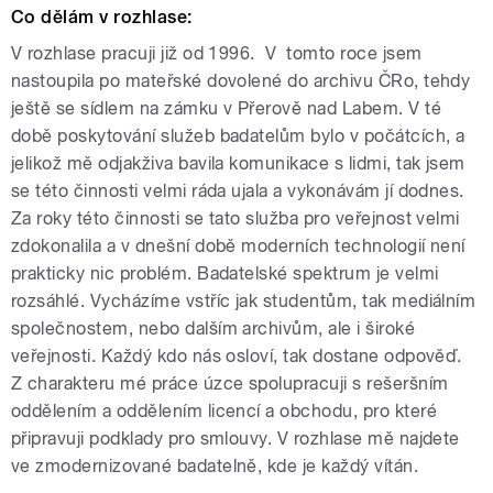
Co dělám v rozhlase:
V rozhlase pracuji již od 1996. V tomto roce jsem
nastoupila po mateřské dovolené do archivu ČRo, tehdy
ještě se sídlem na zámku v Přerově nad Labem. V té
době poskytování služeb badatelům bylo v počátcích, a
jelikož mě odjakživa bavila komunikace s lidmi, tak jsem
se této činnosti velmi ráda ujala a vykonávám jí dodnes.
Za roky této činnosti se tato služba pro veřejnost velmi
zdokonalila a v dnešní době moderních technologií není
prakticky nic problém. Badatelské spektrum je velmi
rozsáhlé. Vycházíme vstříc jak studentům, tak mediálním
společnostem, nebo dalším archivům, ale i široké
veřejnosti. Každý kdo nás osloví, tak dostane odpověď.
Z charakteru mé práce úzce spolupracuji s rešeršním
oddělením a oddělením licencí a obchodu, pro které
připravuji podklady pro smlouvy. V rozhlase mě najdete
ve zmodernizované badatelně, kde je každý vítán.