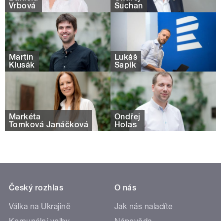
Vrbová
Suchan
Martin
Lukáš
Klusák
Sapík
Markéta
Ondřej
Tomková Janáčková
Holas
Český rozhlas
O nás
Válka na Ukrajině
Jak nás naladíte