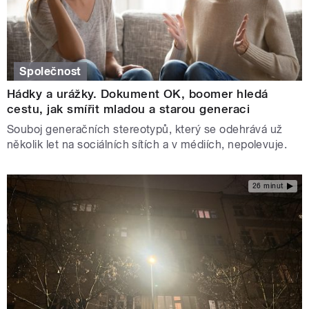
Společnost
Hádky a urážky. Dokument OK, boomer hledá
cestu, jak smířit mladou a starou generaci
Souboj generačních stereotypů, který se odehrává už
několik let na sociálních sítích a v médiích, nepolevuje.
26 minut