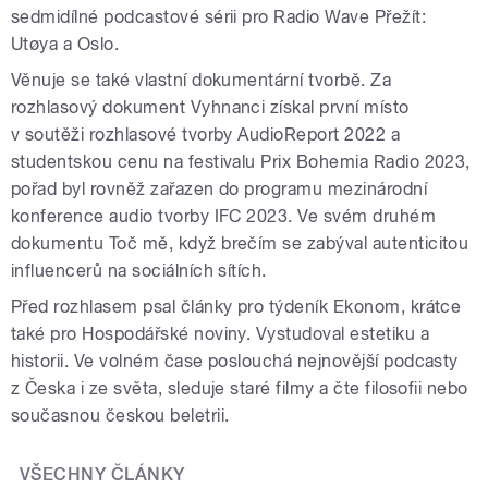
sedmidílné podcastové sérii pro Radio Wave Přežít:
Utøya a Oslo.
Věnuje se také vlastní dokumentární tvorbě. Za
rozhlasový dokument Vyhnanci získal první místo
v soutěži rozhlasové tvorby AudioReport 2022 a
studentskou cenu na festivalu Prix Bohemia Radio 2023,
pořad byl rovněž zařazen do programu mezinárodní
konference audio tvorby IFC 2023. Ve svém druhém
dokumentu Toč mě, když brečím se zabýval autenticitou
influencerů na sociálních sítích.
Před rozhlasem psal články pro týdeník Ekonom, krátce
také pro Hospodářské noviny. Vystudoval estetiku a
historii. Ve volném čase poslouchá nejnovější podcasty
z Česka i ze světa, sleduje staré filmy a čte filosofii nebo
současnou českou beletrii.
VŠECHNY ČLÁNKY