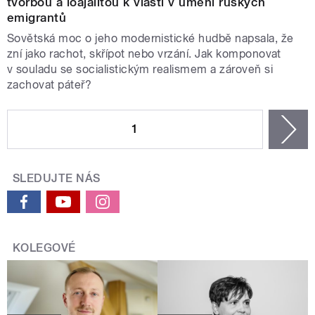
tvorbou a loajalitou k vlasti v umění ruských
emigrantů
Sovětská moc o jeho modernistické hudbě napsala, že
zní jako rachot, skřípot nebo vrzání. Jak komponovat
v souladu se socialistickým realismem a zároveň si
zachovat páteř?
STRÁNKY
1
n
SLEDUJTE NÁS
KOLEGOVÉ