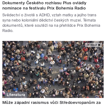
Dokumenty Českého rozhlasu Plus ovládly
nominace na festivalu Prix Bohemia Radio
Svědectví o životě s ADHD, vztah matky a jejího trans
syna nebo koloniální dědictví českých muzeí. Témata
dokumentů, které soutěží na na přehlídce Prix Bohemia
Radio.
24 minut
Literatura
Může západní rasismus vůči Středoevropanům za