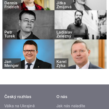
Dennis
Jitka
Fridrich
Zmijová
Petr
Ladislav
Turek
Železný
Jan
Karel
Menger
Zýka
Český rozhlas
O nás
Válka na Ukrajině
Jak nás naladíte