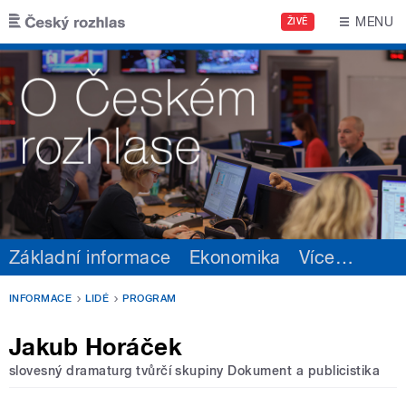
Přejít k hlavnímu obsahu
MENU
ŽIVĚ
Základní informace
Ekonomika
Více
…
INFORMACE
LIDÉ
PROGRAM
Jakub Horáček
slovesný dramaturg tvůrčí skupiny Dokument a publicistika