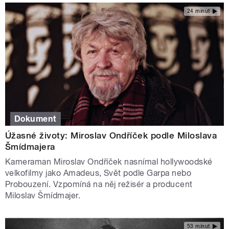
24 minut
Dokument
Úžasné životy: Miroslav Ondříček podle Miloslava
Šmídmajera
Kameraman Miroslav Ondříček nasnímal hollywoodské
velkofilmy jako Amadeus, Svět podle Garpa nebo
Probouzení. Vzpomíná na něj režisér a producent
Miloslav Šmídmajer.
53 minut