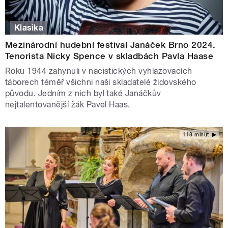
Klasika
Mezinárodní hudební festival Janáček Brno 2024.
Tenorista Nicky Spence v skladbách Pavla Haase
Roku 1944 zahynuli v nacistických vyhlazovacích
táborech téměř všichni naši skladatelé židovského
původu. Jedním z nich byl také Janáčkův
nejtalentovanější žák Pavel Haas.
118 minut