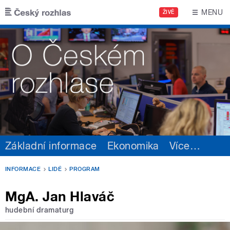
Přejít k hlavnímu obsahu
MENU
ŽIVĚ
Základní informace
Ekonomika
Více
…
INFORMACE
LIDÉ
PROGRAM
MgA. Jan Hlaváč
hudební dramaturg