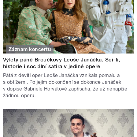
Záznam koncertu
Výlety páně Broučkovy Leoše Janáčka. Sci-fi,
historie i sociální satira v jediné opeře
Pátá z devíti oper Leoše Janáčka vznikala pomalu a
s obtížemi. Po jejím dokončení se dokonce Janáček
v dopise Gabriele Horvátové zapřísahá, že už nenapíše
žádnou operu.