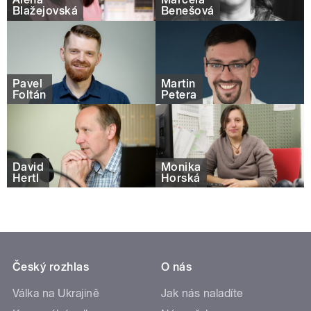
Blažejovská
Benešová
Pavel
Martin
Foltán
Petera
David
Monika
Hertl
Horská
Český rozhlas
O nás
Válka na Ukrajině
Jak nás naladíte