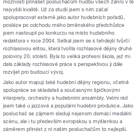
možností přinášet posluchačům hudbu všech žánrů v té
nejvyšší kvalitě. Už za studií jsem s ním začal
spolupracovat externě jako autor hudebních pořadů,
posléze po odchodu mého brněnského předchůdce
jsem nastoupil po konkurzu na místo hudebního
redaktora v roce 2004. Setkal jsem se s tehdejší tvůrčí
rozhlasovou elitou, která tvořila rozhlasové dějiny druhé
poloviny 20. století. Byla to veliká profesní škola, jež mi
dala základy rozhlasové práce s perspektivou ji dále
rozvíjet pro budoucí vývoj.
Jako autor mapuji také hudební dějiny regionu, včetně
spolupráce se skladateli a současnými špičkovými
interprety, orchestry a hudebními ansámbly. Velmi rád
jsem také u jazzové a populární hudební produkce. Jako
posluchač se zájmem sleduji nejenom domácí mediální
scénu, ale i tu především evropskou s myšlenkou a
záměrem přinést z ní našim posluchačům to nejlepší.