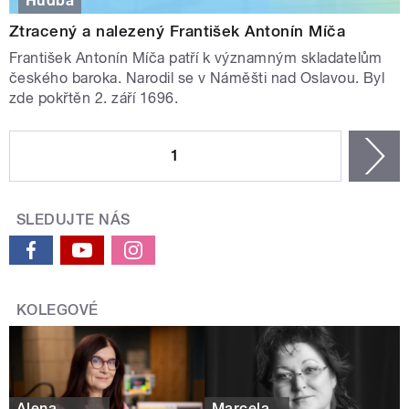
Hudba
Ztracený a nalezený František Antonín Míča
František Antonín Míča patří k významným skladatelům
českého baroka. Narodil se v Náměšti nad Oslavou. Byl
zde pokřtěn 2. září 1696.
STRÁNKY
1
n
SLEDUJTE NÁS
KOLEGOVÉ
Alena
Marcela