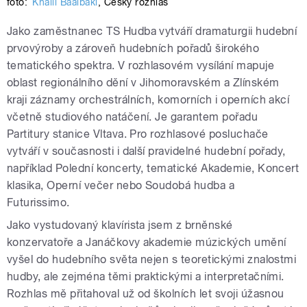
foto:
Khalil Baalbaki
,
Český rozhlas
Jako zaměstnanec TS Hudba vytváří dramaturgii hudební
prvovýroby a zároveň hudebních pořadů širokého
tematického spektra. V rozhlasovém vysílání mapuje
oblast regionálního dění v Jihomoravském a Zlínském
kraji záznamy orchestrálních, komorních i operních akcí
včetně studiového natáčení. Je garantem pořadu
Partitury stanice Vltava. Pro rozhlasové posluchače
vytváří v současnosti i další pravidelné hudební pořady,
například Polední koncerty, tematické Akademie, Koncert
klasika, Operní večer nebo Soudobá hudba a
Futurissimo.
Jako vystudovaný klavírista jsem z brněnské
konzervatoře a Janáčkovy akademie múzických umění
vyšel do hudebního světa nejen s teoretickými znalostmi
hudby, ale zejména těmi praktickými a interpretačními.
Rozhlas mě přitahoval už od školních let svoji úžasnou