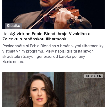
Klasika
Italský virtuos Fabio Biondi hraje Vivaldiho a
Zelenku s brněnskou filharmonií
Poslechněte si Fabia Biondiho s brněnskými filharmoniky
v atraktivním programu, který nabízí díla tří italských
skladatelů různých generací od baroka po raný
klasicismus.
133 minut