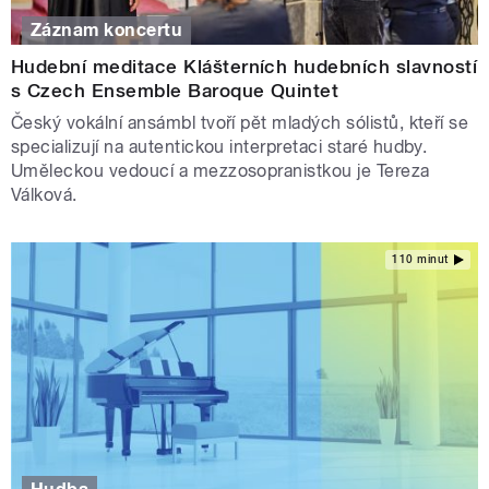
Záznam koncertu
Hudební meditace Klášterních hudebních slavností
s Czech Ensemble Baroque Quintet
Český vokální ansámbl tvoří pět mladých sólistů, kteří se
specializují na autentickou interpretaci staré hudby.
Uměleckou vedoucí a mezzosopranistkou je Tereza
Válková.
110 minut