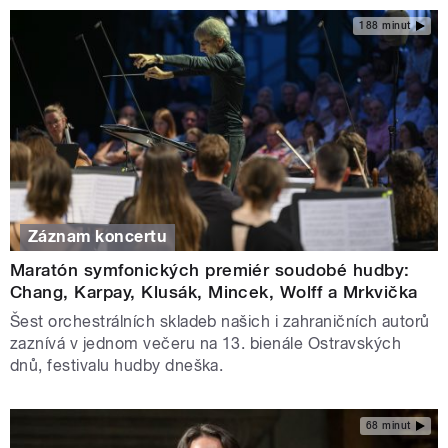
188 minut
Záznam koncertu
Maratón symfonických premiér soudobé hudby:
Chang, Karpay, Klusák, Mincek, Wolff a Mrkvička
Šest orchestrálních skladeb našich i zahraničních autorů
zaznívá v jednom večeru na 13. bienále Ostravských
dnů, festivalu hudby dneška.
68 minut