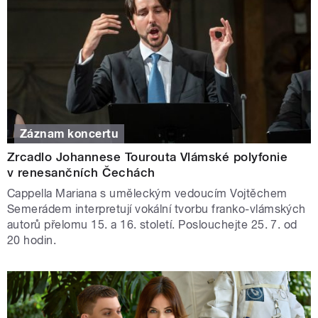
Záznam koncertu
Zrcadlo Johannese Tourouta Vlámské polyfonie
v renesančních Čechách
Cappella Mariana s uměleckým vedoucím Vojtěchem
Semerádem interpretují vokální tvorbu franko-vlámských
autorů přelomu 15. a 16. století. Poslouchejte 25. 7. od
20 hodin.