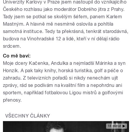
Univerzity Karlovy v Praze jsem nastoupil do vznikajícího
Českého rozhlasu jako moderátor Dobrého jitra z Prahy.
Tady jsem se potkal se skvělým šéfem, panem Karlem
Mastným. A hlavně mě nesmírně oslovila a pohltila
samotná instituce. Tedy ta překrásná, tenkrát starodávná,
budova na Vinohradské 12 a lidé, kteří v ní dělají rádio
srdcem.
Co mě baví:
Moje dcery Kačenka, Andulka a nejmladší Márinka a syn
Honzík. A pak taky knihy, horská turistika, golf a péče o
zahradu. Z televizních pořadů si nikdy nenechám ujít
zprávy, rád se podívám na kvalitní film a nepohrdnu ani
sportem, například fotbalovou Ligou mistrů a golfovými
přenosy.
VŠECHNY ČLÁNKY
18 minut