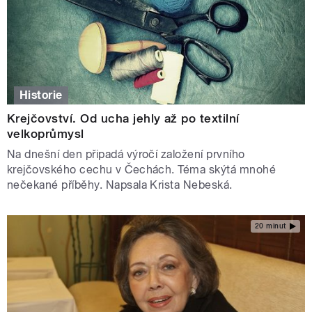
Historie
Krejčovství. Od ucha jehly až po textilní
velkoprůmysl
Na dnešní den připadá výročí založení prvního
krejčovského cechu v Čechách. Téma skýtá mnohé
nečekané příběhy. Napsala Krista Nebeská.
20 minut