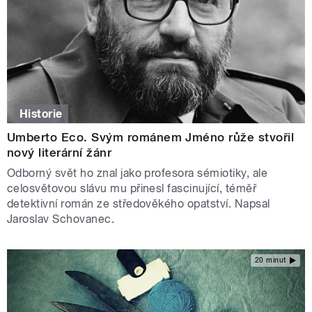
Historie
Umberto Eco. Svým románem Jméno růže stvořil
nový literární žánr
Odborný svět ho znal jako profesora sémiotiky, ale
celosvětovou slávu mu přinesl fascinující, téměř
detektivní román ze středověkého opatství. Napsal
Jaroslav Schovanec.
20 minut