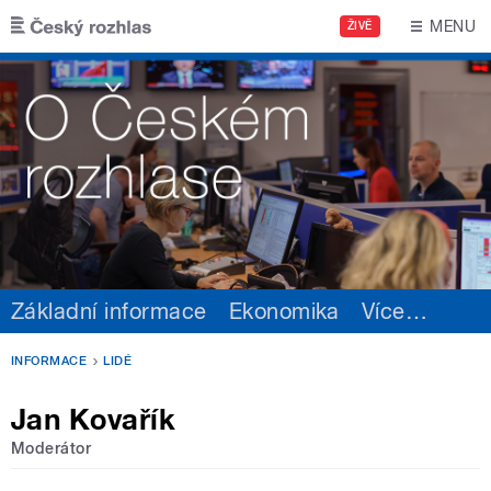
Přejít k hlavnímu obsahu
MENU
ŽIVĚ
Základní informace
Ekonomika
Více
…
INFORMACE
LIDÉ
Jan Kovařík
Moderátor