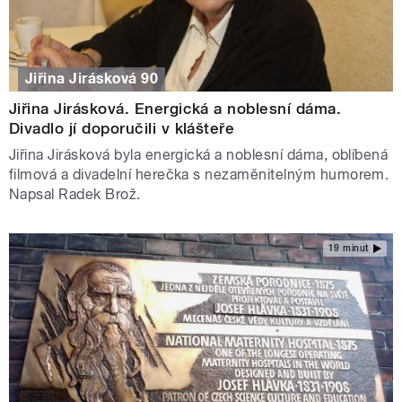
Jiřina Jirásková 90
Jiřina Jirásková. Energická a noblesní dáma.
Divadlo jí doporučili v klášteře
Jiřina Jirásková byla energická a noblesní dáma, oblíbená
filmová a divadelní herečka s nezaměnitelným humorem.
Napsal Radek Brož.
19 minut