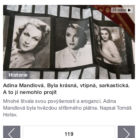
19 minut
Historie
Adina Mandlová. Byla krásná, vtipná, sarkastická.
A to jí nemohlo projít
Mnohé štvala svou povýšeností a arogancí. Adina
Mandlová byla hvězdou stříbrného plátna. Napsal Tomáš
Hořav.
STRÁNKY
119
n
zí