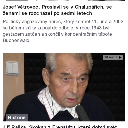
Josef Větrovec. Proslavil se v Chalupářích, se
ženami se rozcházel po sedmi letech
Politicky angažovaný herec, který zemřel 11. února 2002,
se během války zapojil do odboje. V roce 1943 byl
gestapem zatčen a skončil v koncentračním táboře
Buchenwald.
18 minut
Historie
Jiří Raška. Skokan z Frenštátu, který dobyl svět