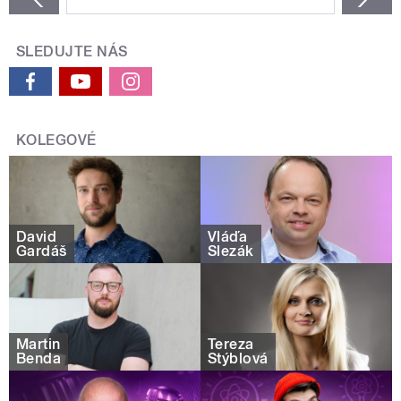
SLEDUJTE NÁS
KOLEGOVÉ
David
Vláďa
Gardáš
Slezák
Martin
Tereza
Benda
Stýblová