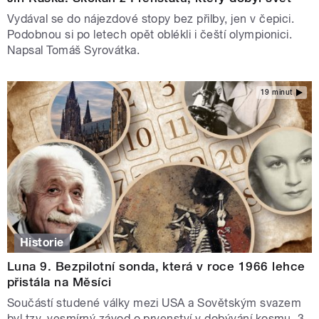
Vydával se do nájezdové stopy bez přilby, jen v čepici.
Podobnou si po letech opět oblékli i čeští olympionici.
Napsal Tomáš Syrovátka.
19 minut
Historie
Luna 9. Bezpilotní sonda, která v roce 1966 lehce
přistála na Měsíci
Součástí studené války mezi USA a Sovětským svazem
byl tzv. vesmírný závod o prvenství v dobývání kosmu. 3.