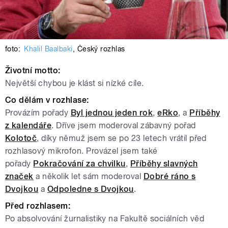
foto:
Khalil Baalbaki
,
Český rozhlas
Životní motto:
Největší chybou je klást si nízké cíle.
Co dělám v rozhlase:
Provázím pořady
Byl jednou jeden rok
,
eRko
, a
Příběhy
z kalendáře
. Dříve jsem moderoval zábavný pořad
Kolotoč
, díky němuž jsem se po 23 letech vrátil před
rozhlasový mikrofon. Provázel jsem také
pořady
Pokračování za chvilku
,
Příběhy slavných
značek
a několik let sám moderoval
Dobré ráno s
Dvojkou
a
Odpoledne s Dvojkou
.
Před rozhlasem:
Po absolvování žurnalistiky na Fakultě sociálních věd