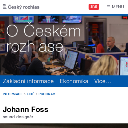
Přejít k hlavnímu obsahu
MENU
ŽIVĚ
Základní informace
Ekonomika
Více
…
INFORMACE
LIDÉ
PROGRAM
Johann Foss
sound designér