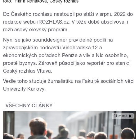
foto:
Hana Řeháková
,
Český rozhlas
Do Českého rozhlasu nastoupil po stáži v srpnu 2022 do
redakce webu iROZHLAS.cz. V téže době absolvoval i
rozhlasový elévský program.
Nyní se jako sounddesigner pravidelně podílí na
zpravodajském podcastu Vinohradská 12 a
ekonomických pořadech Peníze a vliv a Nic osobního,
prostě byznys. Zároveň působí jako reportér pro stanici
Český rozhlas Vltava.
Vedle toho studuje žurnalistiku na Fakultě sociálních věd
Univerzity Karlovy.
VŠECHNY ČLÁNKY
24 minut