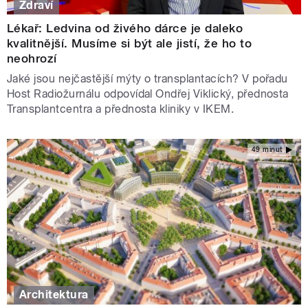
Zdraví
Lékař: Ledvina od živého dárce je daleko
kvalitnější. Musíme si být ale jistí, že ho to
neohrozí
Jaké jsou nejčastější mýty o transplantacích? V pořadu
Host Radiožurnálu odpovídal Ondřej Viklický, přednosta
Transplantcentra a přednosta kliniky v IKEM.
49 minut
Architektura