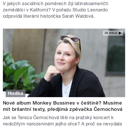
V jakých sociálních poměrech žijí latinskoameričtí
zemědělci v Kalifornii? V pořadu Studio Leonardo
odpovídá literární historička Sarah Waldová.
26 minut
Hudba
Nové album Monkey Bussines v češtině? Musíme
mít brilantní texty, předjímá zpěvačka Černochová
Jak se Tereza Černochová těší na pražský koncert k
nedožitým narozeninám jejího otce? A proč se nevydala