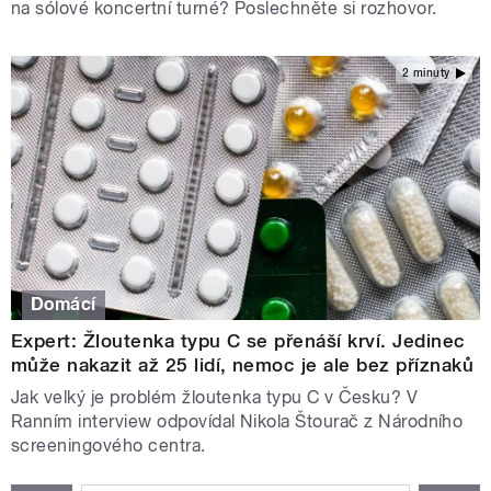
na sólové koncertní turné? Poslechněte si rozhovor.
2 minuty
Domácí
Expert: Žloutenka typu C se přenáší krví. Jedinec
může nakazit až 25 lidí, nemoc je ale bez příznaků
Jak velký je problém žloutenka typu C v Česku? V
Ranním interview odpovídal Nikola Štourač z Národního
screeningového centra.
STRÁNKY