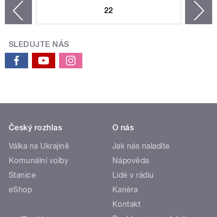
22
n
zí
SLEDUJTE NÁS
Český rozhlas
O nás
Válka na Ukrajině
Jak nás naladíte
Komunální volby
Nápověda
Stanice
Lidé v rádiu
eShop
Kariéra
Kontakt