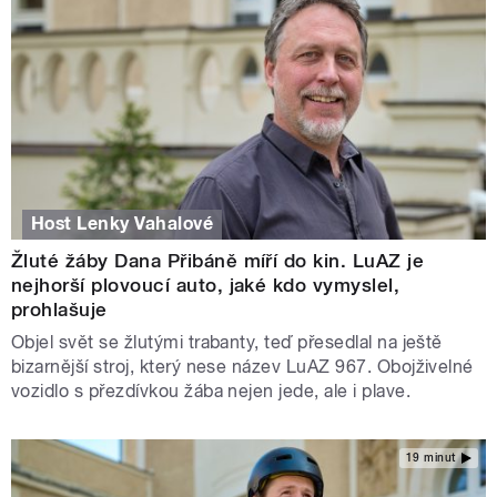
Host Lenky Vahalové
Žluté žáby Dana Přibáně míří do kin. LuAZ je
nejhorší plovoucí auto, jaké kdo vymyslel,
prohlašuje
Objel svět se žlutými trabanty, teď přesedlal na ještě
bizarnější stroj, který nese název LuAZ 967. Obojživelné
vozidlo s přezdívkou žába nejen jede, ale i plave.
19 minut