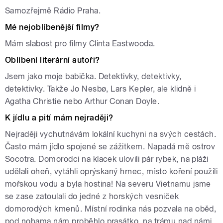
Samozřejmě Rádio Praha.
Mé nejoblíbenější filmy?
Mám slabost pro filmy Clinta Eastwooda.
Oblíbení literární autoři?
Jsem jako moje babička. Detektivky, detektivky,
detektivky. Takže Jo Nesbø, Lars Kepler, ale klidně i
Agatha Christie nebo Arthur Conan Doyle.
K jídlu a pití mám nejraději?
Nejraději vychutnávám lokální kuchyni na svých cestách.
Často mám jídlo spojené se zážitkem. Napadá mě ostrov
Socotra. Domorodci na klacek ulovili pár rybek, na pláži
udělali oheň, vytáhli oprýskaný hrnec, místo koření použili
mořskou vodu a byla hostina! Na severu Vietnamu jsme
se zase zatoulali do jedné z horských vesniček
domorodých kmenů. Místní rodinka nás pozvala na oběd,
pod nohama nám proběhlo prasátko, na trámu nad námi