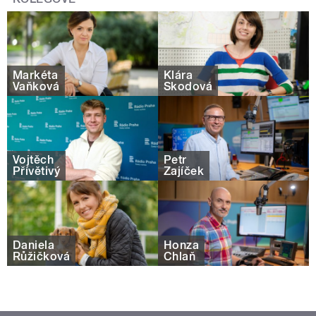
Markéta
Klára
Vaňková
Škodová
Vojtěch
Petr
Přívětivý
Zajíček
Daniela
Honza
Růžičková
Chlaň