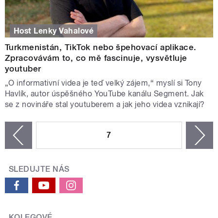
Host Lenky Vahalové
Turkmenistán, TikTok nebo špehovací aplikace.
Zpracovávám to, co mě fascinuje, vysvětluje
youtuber
„O informativní videa je teď velký zájem,“ myslí si Tony
Havlík, autor úspěšného YouTube kanálu Segment. Jak
se z novináře stal youtuberem a jak jeho videa vznikají?
STRÁNKY
7
n
zí
SLEDUJTE NÁS
KOLEGOVÉ