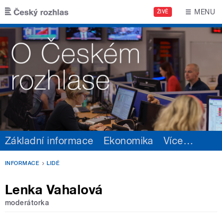
Přejít k hlavnímu obsahu
MENU
ŽIVĚ
Základní informace
Ekonomika
Více
…
INFORMACE
LIDÉ
Lenka Vahalová
moderátorka