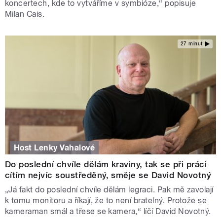
koncertech, kde to vytváříme v symbióze,“ popisuje
Milan Cais.
27 minut
Host Lenky Vahalové
Do poslední chvíle dělám kraviny, tak se při práci
cítím nejvíc soustředěný, směje se David Novotný
„Já fakt do poslední chvíle dělám legraci. Pak mě zavolají
k tomu monitoru a říkají, že to není bratelný. Protože se
kameraman smál a třese se kamera,“ líčí David Novotný.