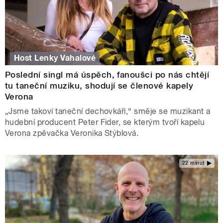
Host Lenky Vahalové
Poslední singl má úspěch, fanoušci po nás chtějí
tu taneční muziku, shodují se členové kapely
Verona
„Jsme takoví taneční dechovkáři,“ směje se muzikant a
hudební producent Peter Fider, se kterým tvoří kapelu
Verona zpěvačka Veronika Stýblová.
22 minut