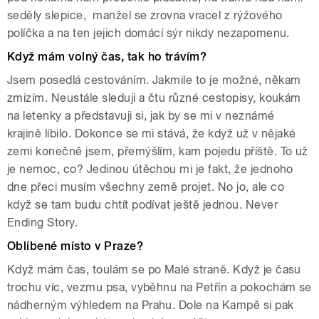
seděly slepice, manžel se zrovna vracel z rýžového
políčka a na ten jejich domácí sýr nikdy nezapomenu.
Když mám volný čas, tak ho trávím?
Jsem posedlá cestováním. Jakmile to je možné, někam
zmizím. Neustále sleduji a čtu různé cestopisy, koukám
na letenky a představuji si, jak by se mi v neznámé
krajině líbilo. Dokonce se mi stává, že když už v nějaké
zemi konečně jsem, přemýšlím, kam pojedu příště. To už
je nemoc, co? Jedinou útěchou mi je fakt, že jednoho
dne přeci musím všechny země projet. No jo, ale co
když se tam budu chtít podívat ještě jednou. Never
Ending Story.
Oblíbené místo v Praze?
Když mám čas, toulám se po Malé straně. Když je času
trochu víc, vezmu psa, vyběhnu na Petřín a pokochám se
nádherným výhledem na Prahu. Dole na Kampě si pak