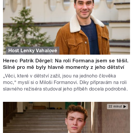
Host Lenky Vahalové
Herec Patrik Děrgel: Na roli Formana jsem se těšil.
Silné pro mě byly hlavně momenty z jeho dětství
„Věci, které v dětství zažil, jsou na jednoho člověka
moc,“ myslí si o Miloši Formanovi. Díky přípravám na roli
slavného režiséra studoval jeho příběh docela podrobně.
22 minut