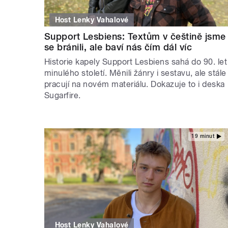
Host Lenky Vahalové
Support Lesbiens: Textům v češtině jsme
se bránili, ale baví nás čím dál víc
Historie kapely Support Lesbiens sahá do 90. let
minulého století. Měnili žánry i sestavu, ale stále
pracují na novém materiálu. Dokazuje to i deska
Sugarfire.
19 minut
Host Lenky Vahalové