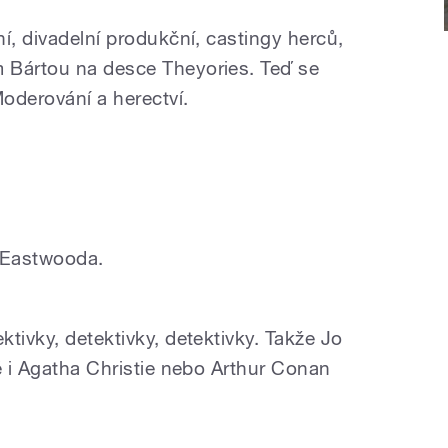
í, divadelní produkční, castingy herců,
 Bártou na desce Theyories. Teď se
oderování a herectví.
a Eastwooda.
tivky, detektivky, detektivky. Takže Jo
ě i Agatha Christie nebo Arthur Conan
?