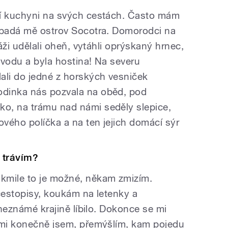
ní kuchyni na svých cestách. Často mám
Napadá mě ostrov Socotra. Domorodci na
láži udělali oheň, vytáhli oprýskaný hrnec,
 vodu a byla hostina! Na severu
ali do jedné z horských vesniček
dinka nás pozvala na oběd, pod
o, na trámu nad námi seděly slepice,
ového políčka a na ten jejich domácí sýr
 trávím?
kmile to je možné, někam zmizím.
 cestopisy, koukám na letenky a
 neznámé krajině líbilo. Dokonce se mi
emi konečně jsem, přemýšlím, kam pojedu