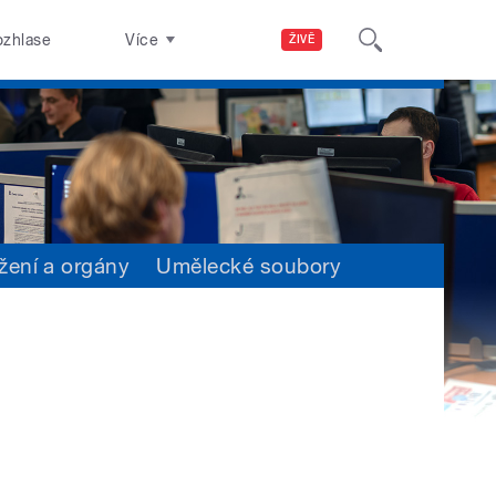
ozhlase
Více
ŽIVĚ
žení a orgány
Umělecké soubory