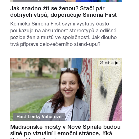
Jak snadno žít se ženou? Stačí pár
dobrých vtipů, doporučuje Simona First
Komička Simona First svými výstupy často
poukazuje na absurdnost stereotypů a odlišné
pozice žen a mužů ve společnosti. Jak dlouho
trvá příprava celovečerního stand-upu?
26 minut
Host Lenky Vahalové
Madisonské mosty v Nové Spirále budou
silné po vizuální i emoční stránce, říká