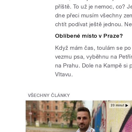
příště. To už je nemoc, co? J
dne přeci musím všechny země
chtít podívat ještě jednou. N
Oblíbené místo v Praze?
Když mám čas, toulám se po M
vezmu psa, vyběhnu na Petř
na Prahu. Dole na Kampě si 
Vltavu.
VŠECHNY ČLÁNKY
20 minut