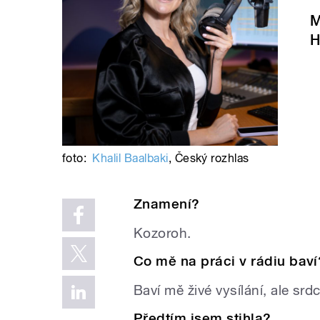
M
H
foto:
Khalil Baalbaki
,
Český rozhlas
Znamení?
Kozoroh.
Co mě na práci v rádiu baví
Baví mě živé vysílání, ale srd
Předtím jsem stihla?