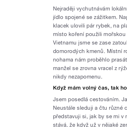
Nejraději vychutnávám lokál
jídlo spojené se zážitkem. 
klacek ulovili pár rybek, na p
místo koření použili mořskou
Vietnamu jsme se zase zatoul
domorodých kmenů. Místní ro
nohama nám proběhlo prasátk
manžel se zrovna vracel z rýž
nikdy nezapomenu.
Když mám volný čas, tak ho
Jsem posedlá cestováním. Ja
Neustále sleduji a čtu různé
představuji si, jak by se mi v
stává, že když už v nějaké z