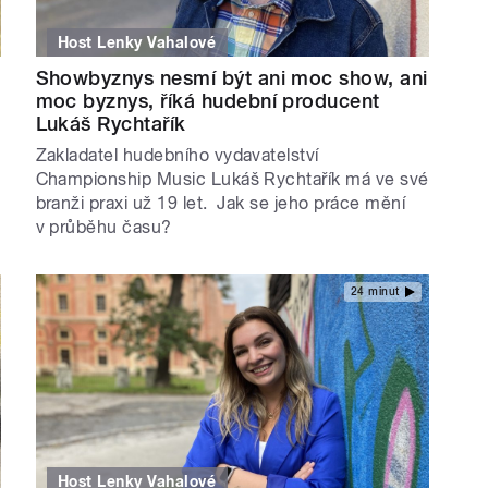
Host Lenky Vahalové
Showbyznys nesmí být ani moc show, ani
moc byznys, říká hudební producent
Lukáš Rychtařík
Zakladatel hudebního vydavatelství
Championship Music Lukáš Rychtařík má ve své
branži praxi už 19 let. Jak se jeho práce mění
v průběhu času?
24 minut
Host Lenky Vahalové