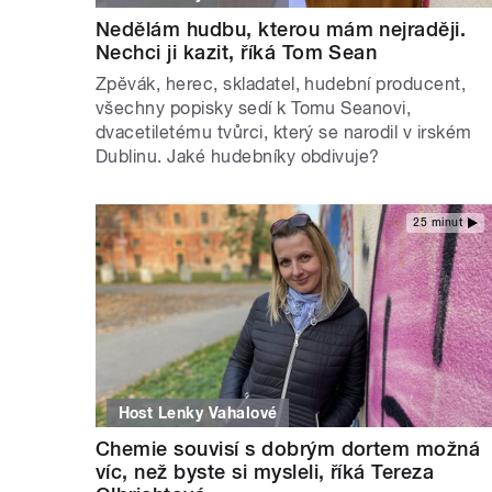
Nedělám hudbu, kterou mám nejraději.
Nechci ji kazit, říká Tom Sean
Zpěvák, herec, skladatel, hudební producent,
všechny popisky sedí k Tomu Seanovi,
dvacetiletému tvůrci, který se narodil v irském
Dublinu. Jaké hudebníky obdivuje?
25 minut
Host Lenky Vahalové
Chemie souvisí s dobrým dortem možná
víc, než byste si mysleli, říká Tereza