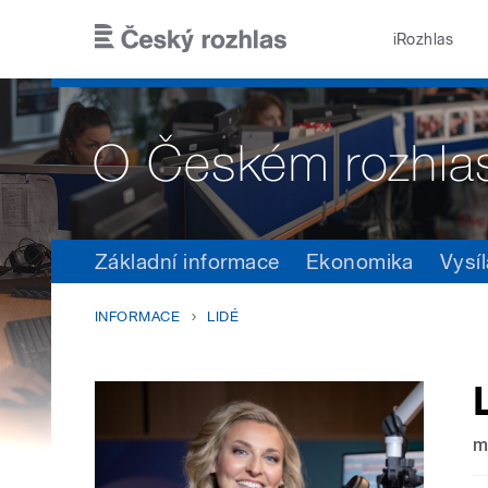
Přejít k hlavnímu obsahu
iRozhlas
Základní informace
Ekonomika
Vysíl
INFORMACE
LIDÉ
m