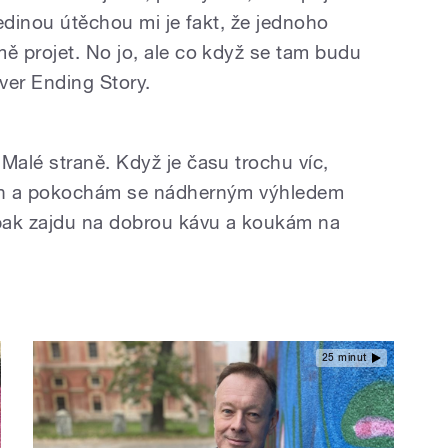
edinou útěchou mi je fakt, že jednoho
 projet. No jo, ale co když se tam budu
ever Ending Story.
alé straně. Když je času trochu víc,
ín a pokochám se nádherným výhledem
pak zajdu na dobrou kávu a koukám na
25 minut