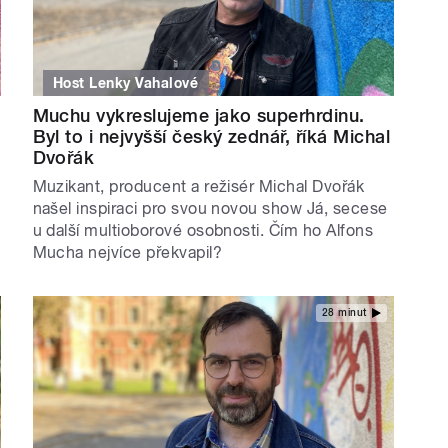
Host Lenky Vahalové
Muchu vykreslujeme jako superhrdinu.
Byl to i nejvyšší český zednář, říká Michal
Dvořák
Muzikant, producent a režisér Michal Dvořák
našel inspiraci pro svou novou show Já, secese
u další multioborové osobnosti. Čím ho Alfons
Mucha nejvíce překvapil?
28 minut