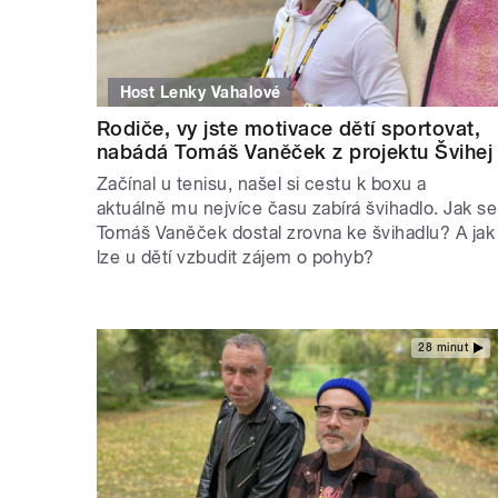
Host Lenky Vahalové
Rodiče, vy jste motivace dětí sportovat,
nabádá Tomáš Vaněček z projektu Švihej
Začínal u tenisu, našel si cestu k boxu a
aktuálně mu nejvíce času zabírá švihadlo. Jak se
Tomáš Vaněček dostal zrovna ke švihadlu? A jak
lze u dětí vzbudit zájem o pohyb?
28 minut