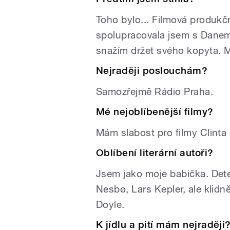
Toho bylo... Filmová produkčn
spolupracovala jsem s Danem
snažím držet svého kopyta. M
Nejraději poslouchám?
Samozřejmě Rádio Praha.
Mé nejoblíbenější filmy?
Mám slabost pro filmy Clint
Oblíbení literární autoři?
Jsem jako moje babička. Detek
Nesbø, Lars Kepler, ale klidn
Doyle.
K jídlu a pití mám nejraději