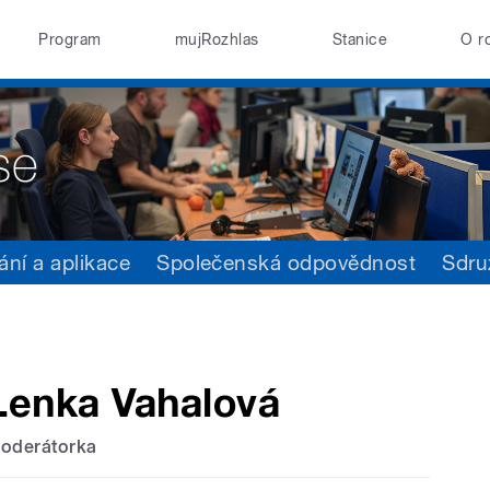
Program
mujRozhlas
Stanice
O r
ání a aplikace
Společenská odpovědnost
Sdru
Lenka Vahalová
oderátorka