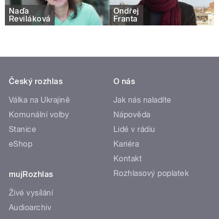
Naďa
Ondřej
Reviláková
Franta
Český rozhlas
O nás
Válka na Ukrajině
Jak nás naladíte
Komunální volby
Nápověda
Stanice
Lidé v rádiu
eShop
Kariéra
Kontakt
Rozhlasový poplatek
mujRozhlas
Živé vysílání
Audioarchiv