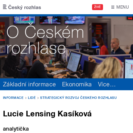
Přejít k hlavnímu obsahu
MENU
ŽIVĚ
Základní informace
Ekonomika
Více
…
INFORMACE
LIDÉ
STRATEGICKÝ ROZVOJ ČESKÉHO ROZHLASU
Lucie Lensing Kasíková
analytička