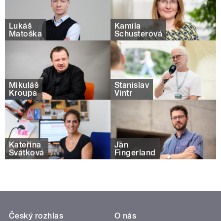
Lukáš
Kamila
Matoška
Schusterová
Mikuláš
Stanislav
Kroupa
Vintr
Kateřina
Jan
Svátková
Fingerland
Český rozhlas
O nás