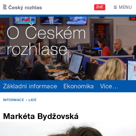
Přejít k hlavnímu obsahu
MENU
ŽIVĚ
Základní informace
Ekonomika
Více
…
INFORMACE
LIDÉ
Markéta Bydžovská