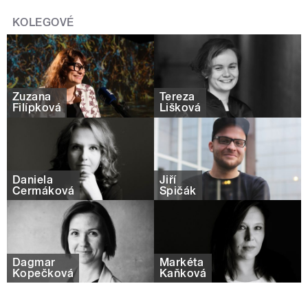
KOLEGOVÉ
Zuzana
Tereza
Filípková
Lišková
Daniela
Jiří
Čermáková
Špičák
Dagmar
Markéta
Kopečková
Kaňková