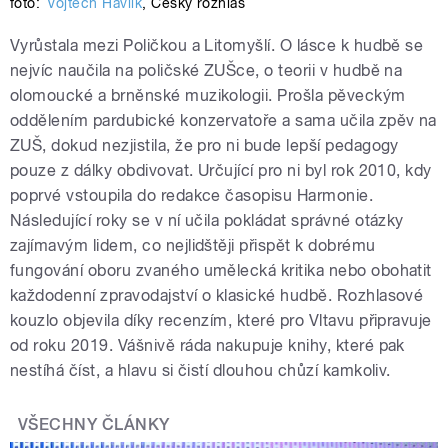
foto:
Vojtěch Havlík
,
Český rozhlas
Vyrůstala mezi Poličkou a Litomyšlí. O lásce k hudbě se
nejvíc naučila na poličské ZUŠce, o teorii v hudbě na
olomoucké a brněnské muzikologii. Prošla pěveckým
oddělením pardubické konzervatoře a sama učila zpěv na
ZUŠ, dokud nezjistila, že pro ni bude lepší pedagogy
pouze z dálky obdivovat. Určující pro ni byl rok 2010, kdy
poprvé vstoupila do redakce časopisu Harmonie.
Následující roky se v ní učila pokládat správné otázky
zajímavým lidem, co nejlidštěji přispět k dobrému
fungování oboru zvaného umělecká kritika nebo obohatit
každodenní zpravodajství o klasické hudbě. Rozhlasové
kouzlo objevila díky recenzím, které pro Vltavu připravuje
od roku 2019. Vášnivě ráda nakupuje knihy, které pak
nestíhá číst, a hlavu si čistí dlouhou chůzí kamkoliv.
VŠECHNY ČLÁNKY