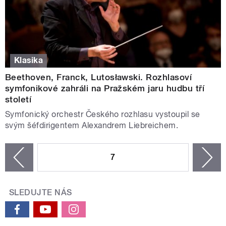
Klasika
Beethoven, Franck, Lutosławski. Rozhlasoví
symfonikové zahráli na Pražském jaru hudbu tří
století
Symfonický orchestr Českého rozhlasu vystoupil se
svým šéfdirigentem Alexandrem Liebreichem.
STRÁNKY
7
n
zí
SLEDUJTE NÁS