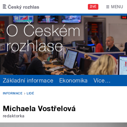
Přejít k hlavnímu obsahu
MENU
ŽIVĚ
Základní informace
Ekonomika
Více
…
INFORMACE
LIDÉ
Michaela Vostřelová
redaktorka