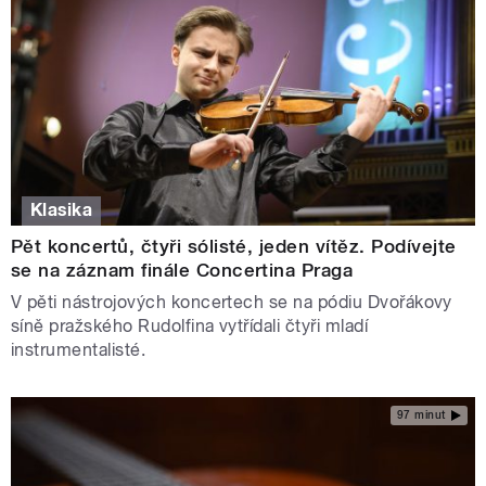
Klasika
Pět koncertů, čtyři sólisté, jeden vítěz. Podívejte
se na záznam finále Concertina Praga
V pěti nástrojových koncertech se na pódiu Dvořákovy
síně pražského Rudolfina vytřídali čtyři mladí
instrumentalisté.
97 minut