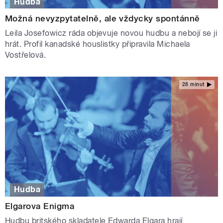
Hudba
Možná nevyzpytatelně, ale vždycky spontánně
Leila Josefowicz ráda objevuje novou hudbu a nebojí se ji
hrát. Profil kanadské houslistky připravila Michaela
Vostřelová.
28 minut
Hudba
Elgarova Enigma
Hudbu britského skladatele Edwarda Elgara hrají