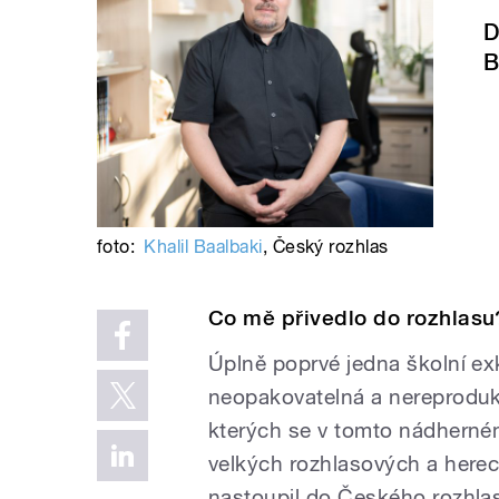
D
B
foto:
Khalil Baalbaki
,
Český rozhlas
Co mě přivedlo do rozhlasu
Úplně poprvé jedna školní exk
neopakovatelná a nereproduk
kterých se v tomto nádherném
velkých rozhlasových a here
nastoupil do Českého rozhlas