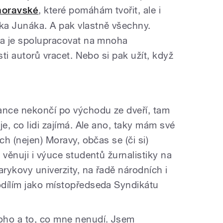
moravské
, které pomáhám tvořit, ale i
ka Junáka. A pak vlastně všechny.
ra je spolupracovat na mnoha
sti autorů vracet. Nebo si pak užít, když
nce nekončí po východu ze dveří, tam
je, co lidi zajímá. Ale ano, taky mám své
ch (nejen) Moravy, občas se (či si)
 věnuji i výuce studentů žurnalistiky na
arykovy univerzity, na řadě národních i
odílím jako místopředseda Syndikátu
ho a to, co mne nenudí. Jsem