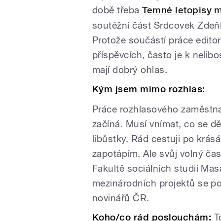
době třeba
Temné letopisy 
soutěžní část Srdcovek Zdeň
Protože součástí práce edito
příspěvcích, často je k nelibo
mají dobrý ohlas.
Kým jsem mimo rozhlas:
Práce rozhlasového zaměstna
začíná. Musí vnímat, co se dě
libůstky. Rád cestuji po krásá
zapotápím. Ale svůj volný čas
Fakultě sociálních studií Mas
mezinárodních projektů se p
novinářů ČR.
Koho/co rád poslouchám:
To