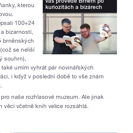
vás provede Brnem po
ňanky, kterou
kuriozitách a bizárech
rovou.
psali 100+24
a bizarností,
5 brněnských
 (což se neliší
lý souhrn),
vně také umím vyhrát pár novinářských
ráci, i když v poslední době to vše znám
.
 pro naše rozhlasové muzeum. Ale jinak
 věcí včetně knih velice rozsáhlá.