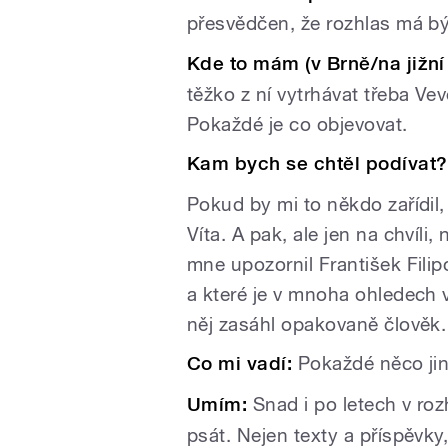
přesvědčen, že rozhlas má b
Kde to mám (v Brně/na jižní
těžko z ní vytrhávat třeba Vev
Pokaždé je co objevovat.
Kam bych se chtěl podívat?
Pokud by mi to někdo zařídil,
Víta. A pak, ale jen na chvíli
mne upozornil František Filip
a které je v mnoha ohledech 
něj zasáhl opakovaně člověk.
Co mi vadí:
Pokaždé něco jin
Umím:
Snad i po letech v ro
psát. Nejen texty a příspěvky, 