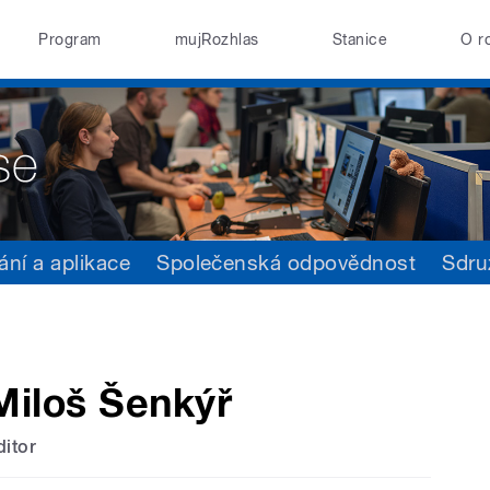
Program
mujRozhlas
Stanice
O r
ání a aplikace
Společenská odpovědnost
Sdru
Miloš Šenkýř
ditor