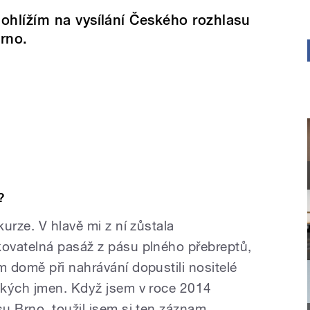
ohlížím na vysílání Českého rozhlasu
rno.
?
urze. V hlavě mi z ní zůstala
ovatelná pasáž z pásu plného přebreptů,
 domě při nahrávání dopustili nositelé
ckých jmen. Když jsem v roce 2014
u Brno, toužil jsem si ten záznam