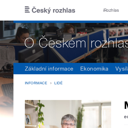
Přejít k hlavnímu obsahu
iRozhlas
Základní informace
Ekonomika
Vysíl
INFORMACE
LIDÉ
e