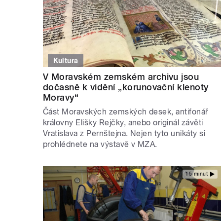
Kultura
V Moravském zemském archivu jsou
dočasně k vidění „korunovační klenoty
Moravy“
Část Moravských zemských desek, antifonář
královny Elišky Rejčky, anebo originál závěti
Vratislava z Pernštejna. Nejen tyto unikáty si
prohlédnete na výstavě v MZA.
15 minut