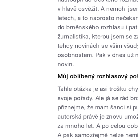
v hlavě osvěžit. A nemohl jse
letech, a to naprosto nečekan
do brněnského rozhlasu i pat
žurnalistika, kterou jsem se 
tehdy novinách se vším všudy,
osobnostem. Pak v dnes už n
novin.
Můj oblíbený rozhlasový po
Tahle otázka je asi trošku chy
svoje pořady. Ale já se rád b
přiznejme, že mám šanci si pus
autorská právě je znovu umožn
za mnoho let. A po celou dob
A pak samozřejmě nelze nemít 