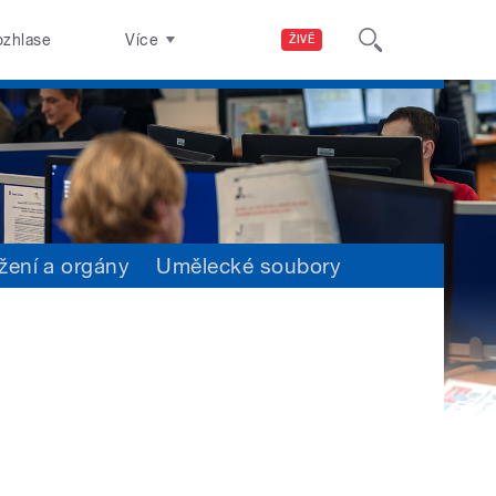
ozhlase
Více
ŽIVĚ
žení a orgány
Umělecké soubory