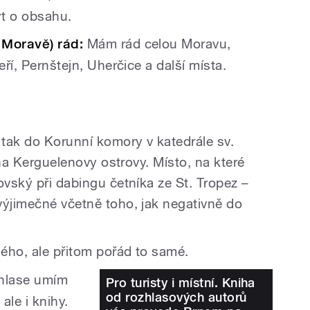
ýt o obsahu.
 Moravě) rád:
Mám rád celou Moravu,
eří, Pernštejn, Uherčice a další místa.
 tak do Korunní komory v katedrále sv.
, na Kerguelenovy ostrovy. Místo, na které
ovský při dabingu četníka ze St. Tropez –
výjimečné včetně toho, jak negativně do
ého, ale přitom pořád to samé.
zhlase umím
Pro turisty i místní. Kniha
od rozhlasových autorů
ale i knihy.