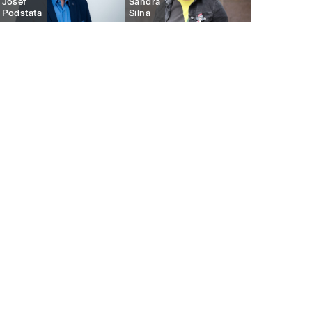
Josef
Sandra
Podstata
Silná