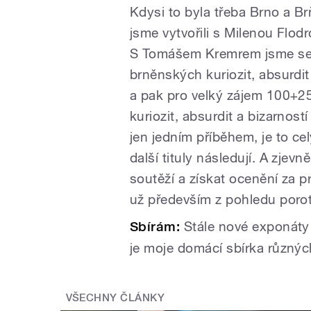
Kdysi to byla třeba Brno a Br
jsme vytvořili s Milenou Flod
S Tomášem Kremrem jsme se
brněnských kuriozit, absurdit 
a pak pro velký zájem 100+2
kuriozit, absurdit a bizarností
jen jedním příběhem, je to ce
další tituly následují. A zje
soutěží a získat ocenění za p
už především z pohledu porot
Sbírám:
Stále nové exponáty
je moje domácí sbírka různých
VŠECHNY ČLÁNKY