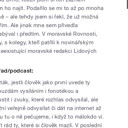
m ho najít. Podařilo se mi to až po mnoha
ě – ale tehdy jsem si řekl, že už možná
řím. Ale jinak mne sem přivedla
zabýval i předtím. V moravské Rovnosti,
 s kolegy, kteří patřili k novinářským
eexistující moravské redakci Lidových
řad/podcast:
ták, jestli člověk jako první uvede ty
rouzdám vysíláním i fonotékou a
tit i zvuky, které rozhlas odvysílal, ale
í veřejně odvysílat či dát na internet až
u tu o ně pečujeme, i když to málokdo ví.
rád ty, které si člověk mazlí. V poslední