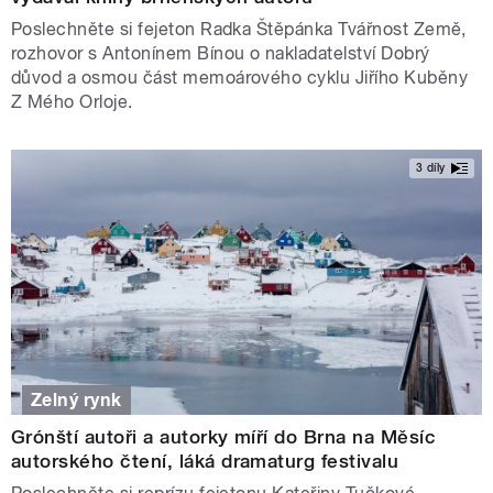
Poslechněte si fejeton Radka Štěpánka Tvářnost Země,
rozhovor s Antonínem Bínou o nakladatelství Dobrý
důvod a osmou část memoárového cyklu Jiřího Kuběny
Z Mého Orloje.
3 díly
Zelný rynk
Grónští autoři a autorky míří do Brna na Měsíc
autorského čtení, láká dramaturg festivalu