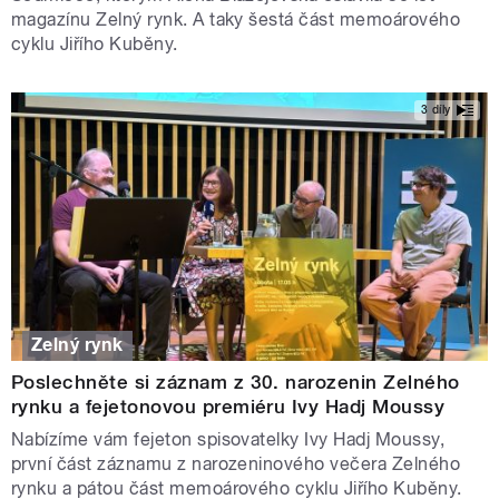
magazínu Zelný rynk. A taky šestá část memoárového
cyklu Jiřího Kuběny.
3 díly
Zelný rynk
Poslechněte si záznam z 30. narozenin Zelného
rynku a fejetonovou premiéru Ivy Hadj Moussy
Nabízíme vám fejeton spisovatelky Ivy Hadj Moussy,
první část záznamu z narozeninového večera Zelného
rynku a pátou část memoárového cyklu Jiřího Kuběny.