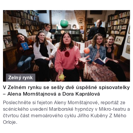
Zelný rynk
V Zelném rynku se sešly dvě úspěšné spisovatelky
– Alena Mornštajnová a Dora Kaprálová
Poslechněte si fejeton Aleny Mornštajnové, reportáž ze
scénického uvedení Mariborské hypnózy v Mikro-teatru a
čtvrtou část memoárového cyklu Jiřího Kuběny Z Mého
Orloje.