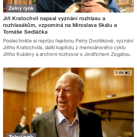
Zelný rynk
Jiří Kratochvil napsal vyznání rozhlasu a
rozhlasákům, vzpomíná na Miroslava Skálu a
Tomáše Sedláčka
Poslechněte si reprízu fejetonu Petry Dvořákové, vyznání
Jiřího Kratochvila, další kapitolu z memoárového cyklu
Jiřího Kuběny a archivní rozhovor s Jindřichem Zogatou.
3 díly