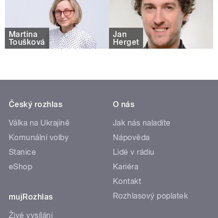
Martina
Jan
Toušková
Herget
Český rozhlas
O nás
Válka na Ukrajině
Jak nás naladíte
Komunální volby
Nápověda
Stanice
Lidé v rádiu
eShop
Kariéra
Kontakt
Rozhlasový poplatek
mujRozhlas
Živé vysílání