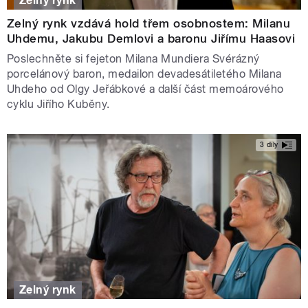
Zelný rynk
Zelný rynk vzdává hold třem osobnostem: Milanu
Uhdemu, Jakubu Demlovi a baronu Jiřímu Haasovi
Poslechněte si fejeton Milana Mundiera Svérázný
porcelánový baron, medailon devadesátiletého Milana
Uhdeho od Olgy Jeřábkové a další část memoárového
cyklu Jiřího Kuběny.
3 díly
Zelný rynk