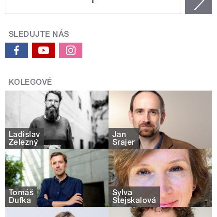
1
n
SLEDUJTE NÁS
KOLEGOVÉ
Ladislav
Jan
Železný
Šrajer
Tomáš
Sylva
Dufka
Stejskalová