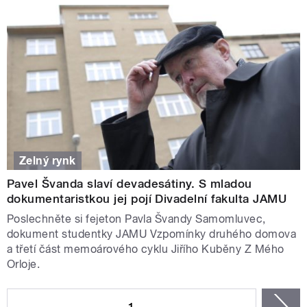
Zelný rynk
Pavel Švanda slaví devadesátiny. S mladou
dokumentaristkou jej pojí Divadelní fakulta JAMU
Poslechněte si fejeton Pavla Švandy Samomluvec,
dokument studentky JAMU Vzpomínky druhého domova
a třetí část memoárového cyklu Jiřího Kuběny Z Mého
Orloje.
STRÁNKY