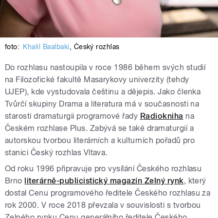
foto:
Khalil Baalbaki
,
Český rozhlas
Do rozhlasu nastoupila v roce 1986 během svých studií
na Filozofické fakultě Masarykovy univerzity (tehdy
UJEP), kde vystudovala češtinu a dějepis. Jako členka
Tvůrčí skupiny Drama a literatura má v současnosti na
starosti dramaturgii programové řady
Radiokniha
na
Českém rozhlase Plus. Zabývá se také dramaturgií a
autorskou tvorbou literárních a kulturních pořadů pro
stanici Český rozhlas Vltava.
Od roku 1996 připravuje pro vysílání Českého rozhlasu
Brno
literárně-publicistický magazín Zelný rynk
, který
dostal Cenu programového ředitele Českého rozhlasu za
rok 2000. V roce 2018 převzala v souvislosti s tvorbou
Zelného rynku Cenu generálního ředitele Českého