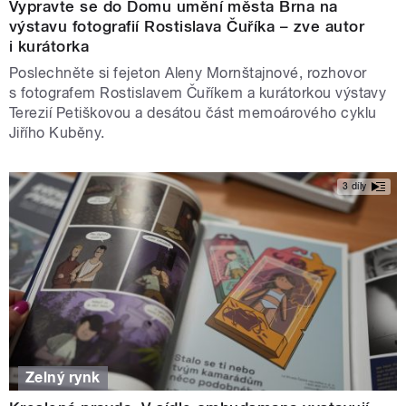
Vypravte se do Domu umění města Brna na
výstavu fotografií Rostislava Čuříka – zve autor
i kurátorka
Poslechněte si fejeton Aleny Mornštajnové, rozhovor
s fotografem Rostislavem Čuříkem a kurátorkou výstavy
Terezií Petiškovou a desátou část memoárového cyklu
Jiřího Kuběny.
3 díly
Zelný rynk