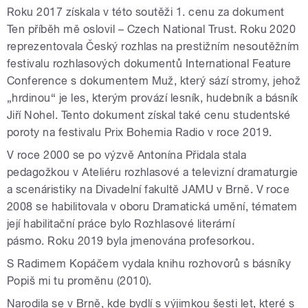
Roku 2017 získala v této soutěži 1. cenu za dokument
Ten příběh mě oslovil – Czech National Trust. Roku 2020
reprezentovala Český rozhlas na prestižním nesoutěžním
festivalu rozhlasových dokumentů International Feature
Conference s dokumentem Muž, který sází stromy, jehož
„hrdinou“ je les, kterým provází lesník, hudebník a básník
Jiří Nohel. Tento dokument získal také cenu studentské
poroty na festivalu Prix Bohemia Radio v roce 2019.
V roce 2000 se po výzvě Antonína Přidala stala
pedagožkou v Ateliéru rozhlasové a televizní dramaturgie
a scenáristiky na Divadelní fakultě JAMU v Brně. V roce
2008 se habilitovala v oboru Dramatická umění, tématem
její habilitační práce bylo Rozhlasové literární
pásmo. Roku 2019 byla jmenována profesorkou.
S Radimem Kopáčem vydala knihu rozhovorů s básníky
Popiš mi tu proměnu (2010).
Narodila se v Brně, kde bydlí s výjimkou šesti let, které s