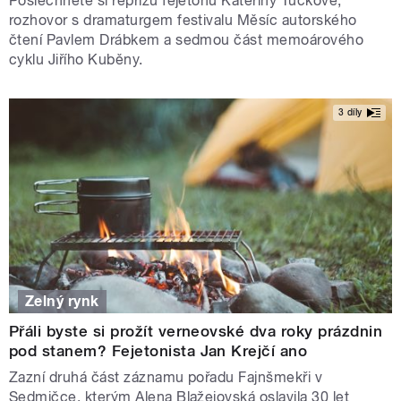
Poslechněte si reprízu fejetonu Kateřiny Tučkové,
rozhovor s dramaturgem festivalu Měsíc autorského
čtení Pavlem Drábkem a sedmou část memoárového
cyklu Jiřího Kuběny.
3 díly
Zelný rynk
Přáli byste si prožít verneovské dva roky prázdnin
pod stanem? Fejetonista Jan Krejčí ano
Zazní druhá část záznamu pořadu Fajnšmekři v
Sedmičce, kterým Alena Blažejovská oslavila 30 let