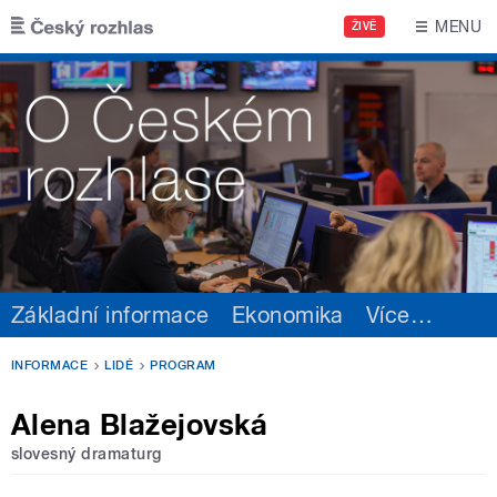
Přejít k hlavnímu obsahu
MENU
ŽIVĚ
Základní informace
Ekonomika
Více
…
INFORMACE
LIDÉ
PROGRAM
Alena Blažejovská
slovesný dramaturg