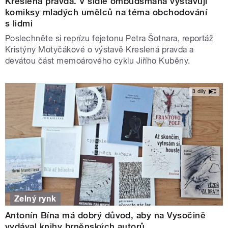
Kreslená pravda. V sídle ombudsmana vystavují
komiksy mladých umělců na téma obchodování
s lidmi
Poslechněte si reprízu fejetonu Petra Šotnara, reportáž
Kristýny Motyčákové o výstavě Kreslená pravda a
devátou část memoárového cyklu Jiřího Kuběny.
3 díly
Zelný rynk
Antonín Bína má dobrý důvod, aby na Vysočině
vydával knihy brněnských autorů