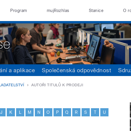
Program
mujRozhlas
Stanice
O r
ání a aplikace
Společenská odpovědnost
Sdru
LADATELSTVÍ
AUTOŘI TITULŮ K PRODEJI
J
K
L
M
N
O
P
Q
R
S
T
U