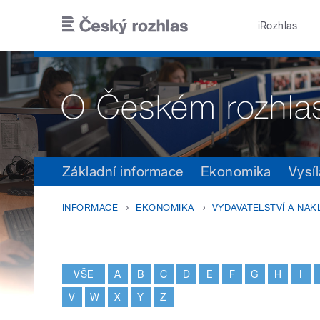
Přejít k hlavnímu obsahu
iRozhlas
Základní informace
Ekonomika
Vysíl
INFORMACE
EKONOMIKA
VYDAVATELSTVÍ A NAK
VŠE
A
B
C
D
E
F
G
H
I
V
W
X
Y
Z