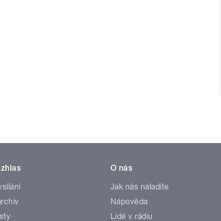
zhlas
O nás
ysílání
Jak nás naladíte
rchiv
Nápověda
sty
Lidé v rádiu