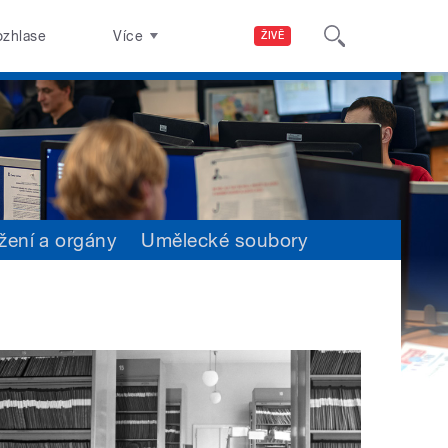
ozhlase
Více
ŽIVĚ
žení a orgány
Umělecké soubory