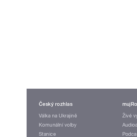
Český rozhlas
mujRo
Válka na Ukrajině
Živé v
Komunální volby
Audioa
Stanice
Podca