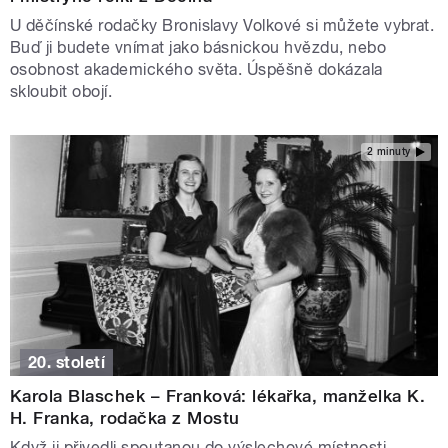
U děčínské rodačky Bronislavy Volkové si můžete vybrat.
Buď ji budete vnímat jako básnickou hvězdu, nebo
osobnost akademického světa. Úspěšně dokázala
skloubit obojí.
2 minuty
20. století
Karola Blaschek – Franková: lékařka, manželka K.
H. Franka, rodačka z Mostu
Když ji přivedli spoutanou do výslechové místnosti