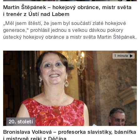
Martin Štěpánek – hokejový obránce, mistr světa
i trenér z Ústí nad Labem
„Měl jsem štěstí, že jsem byl součástí zlaté hokejové
generace,“ prohlásil jednou s velkou dávkou pokory
ústecký hokejový obránce a mistr světa Martin Štěpánek.
1 minuta
20. století
Bronislava Volková – profesorka slavistiky, básnířka
i mistryně reiki z Děčína