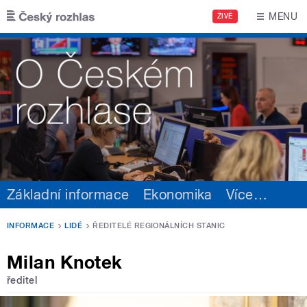
Přejít k hlavnímu obsahu
MENU
ŽIVĚ
Základní informace
Ekonomika
Více
…
INFORMACE
LIDÉ
ŘEDITELÉ REGIONÁLNÍCH STANIC
Milan Knotek
ředitel