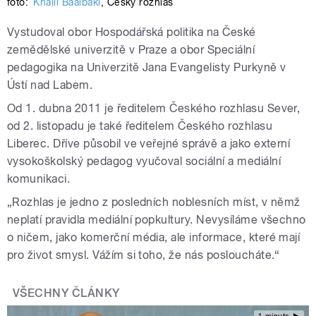
foto:
Khalil Baalbaki
,
Český rozhlas
Vystudoval obor Hospodářská politika na České
zemědělské univerzitě v Praze a obor Speciální
pedagogika na Univerzitě Jana Evangelisty Purkyně v
Ústí nad Labem.
Od 1. dubna 2011 je ředitelem Českého rozhlasu Sever,
od 2. listopadu je také ředitelem Českého rozhlasu
Liberec. Dříve působil ve veřejné správě a jako externí
vysokoškolský pedagog vyučoval sociální a mediální
komunikaci.
„Rozhlas je jedno z posledních noblesních míst, v němž
neplatí pravidla mediální popkultury. Nevysíláme všechno
o ničem, jako komerční média, ale informace, které mají
pro život smysl. Vážím si toho, že nás posloucháte.“
VŠECHNY ČLÁNKY