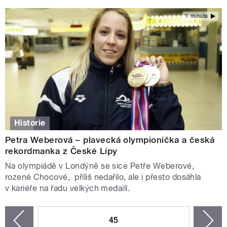
1 minuta
Historie
Petra Weberová – plavecká olympionička a česká
rekordmanka z České Lípy
Na olympiádě v Londýně se sice Petře Weberové,
rozené Chocové, příliš nedařilo, ale i přesto dosáhla
v kariéře na řadu velkých medailí.
STRÁNKY
45
n
zí