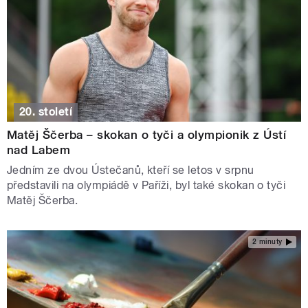
20. století
Matěj Ščerba – skokan o tyči a olympionik z Ústí
nad Labem
Jedním ze dvou Ústečanů, kteří se letos v srpnu
představili na olympiádě v Paříži, byl také skokan o tyči
Matěj Ščerba.
2 minuty