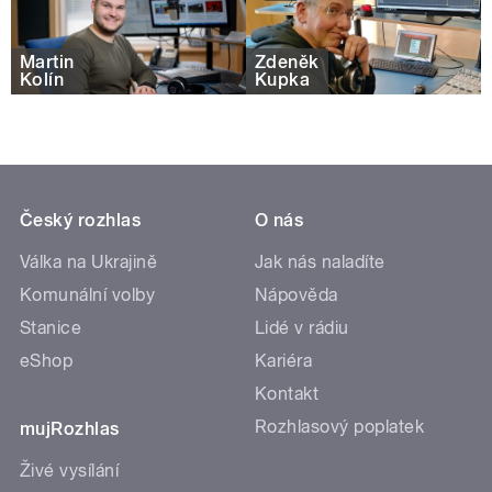
Martin
Zdeněk
Kolín
Kupka
Český rozhlas
O nás
Válka na Ukrajině
Jak nás naladíte
Komunální volby
Nápověda
Stanice
Lidé v rádiu
eShop
Kariéra
Kontakt
Rozhlasový poplatek
mujRozhlas
Živé vysílání