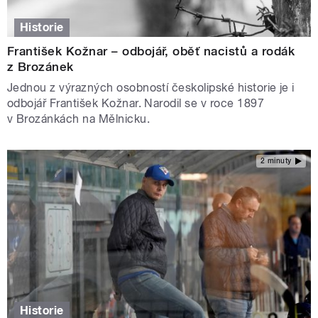
Historie
František Kožnar – odbojář, oběť nacistů a rodák
z Brozánek
Jednou z výrazných osobností českolipské historie je i
odbojář František Kožnar. Narodil se v roce 1897
v Brozánkách na Mělnicku.
2 minuty
Historie