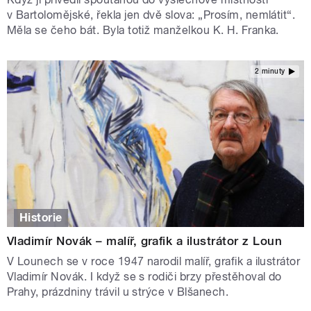
v Bartolomějské, řekla jen dvě slova: „Prosím, nemlátit“.
Měla se čeho bát. Byla totiž manželkou K. H. Franka.
2 minuty
Historie
Vladimír Novák – malíř, grafik a ilustrátor z Loun
V Lounech se v roce 1947 narodil malíř, grafik a ilustrátor
Vladimír Novák. I když se s rodiči brzy přestěhoval do
Prahy, prázdniny trávil u strýce v Blšanech.