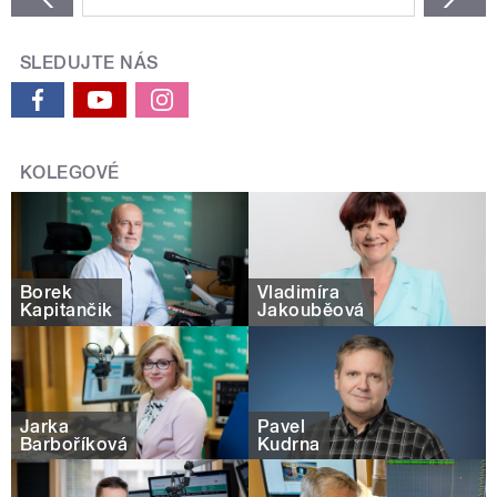
SLEDUJTE NÁS
KOLEGOVÉ
Borek
Vladimíra
Kapitančik
Jakouběová
Jarka
Pavel
Barboříková
Kudrna