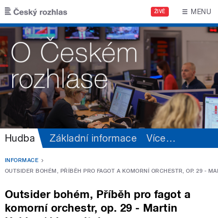
Přejít k hlavnímu obsahu
MENU
ŽIVĚ
Hudba
Základní informace
Více
…
INFORMACE
OUTSIDER BOHÉM, PŘÍBĚH PRO FAGOT A KOMORNÍ ORCHESTR, OP. 29 - MAR
Outsider bohém, Příběh pro fagot a
komorní orchestr, op. 29 - Martin