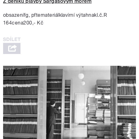
Z deníku plavby Sargasovým mořem
obsazenífg, pftemateriálklavírní výtahnakl.č.R
164cena200,- Kč