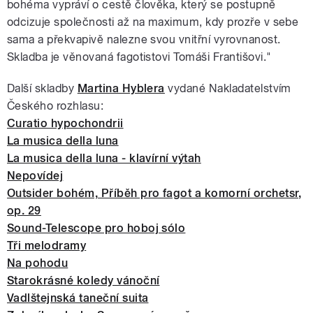
bohéma vypráví o cestě člověka, který se postupně
odcizuje společnosti až na maximum, kdy prozře v sebe
sama a překvapivě nalezne svou vnitřní vyrovnanost.
Skladba je věnovaná fagotistovi Tomáši Františovi."
Další skladby
Martina Hyblera
vydané Nakladatelstvím
Českého rozhlasu:
Curatio hypochondrii
La musica della luna
La musica della luna - klavírní výtah
Nepovídej
Outsider bohém, Příběh pro fagot a komorní orchetsr,
op. 29
Sound-Telescope pro hoboj sólo
Tři melodramy
Na pohodu
Starokrásné koledy vánoční
Vadlštejnská taneční suita