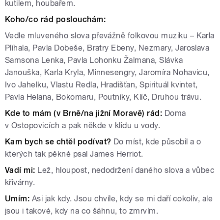
kutilem, houbařem.
Koho/co rád poslouchám:
Vedle mluveného slova převážně folkovou muziku – Karla
Plíhala, Pavla Dobeše, Bratry Ebeny, Nezmary, Jaroslava
Samsona Lenka, Pavla Lohonku Žalmana, Slávka
Janouška, Karla Kryla, Minnesengry, Jaromíra Nohavicu,
Ivo Jahelku, Vlastu Redla, Hradišťan, Spirituál kvintet,
Pavla Helana, Bokomaru, Poutníky, Klíč, Druhou trávu.
Kde to mám (v Brně/na jižní Moravě) rád:
Doma
v Ostopovicích a pak někde v klidu u vody.
Kam bych se chtěl podívat?
Do míst, kde působil a o
kterých tak pěkně psal James Herriot.
Vadí mi:
Lež, hloupost, nedodržení daného slova a vůbec
křivárny.
Umím:
Asi jak kdy. Jsou chvíle, kdy se mi daří cokoliv, ale
jsou i takové, kdy na co šáhnu, to zmrvím.