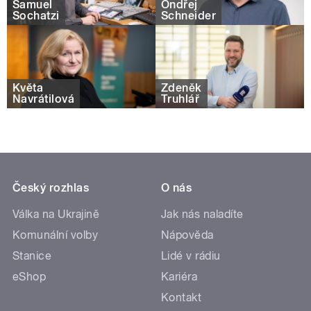
Samuel
Ondřej
Sochatzi
Schneider
Květa
Zdeněk
Navrátilová
Truhlář
Český rozhlas
O nás
Válka na Ukrajině
Jak nás naladíte
Komunální volby
Nápověda
Stanice
Lidé v rádiu
eShop
Kariéra
Kontakt