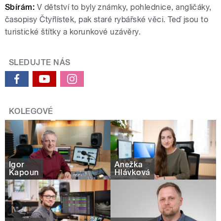
Sbírám:
V dětství to byly známky, pohlednice, angličáky,
časopisy Čtyřlístek, pak staré rybářské věci. Teď jsou to
turistické štítky a korunkové uzávěry.
SLEDUJTE NÁS
KOLEGOVÉ
Igor
Anežka
Kapoun
Hlávková