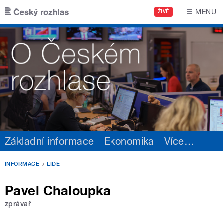
Přejít k hlavnímu obsahu
MENU
ŽIVĚ
Základní informace
Ekonomika
Více
…
INFORMACE
LIDÉ
Pavel Chaloupka
zprávař