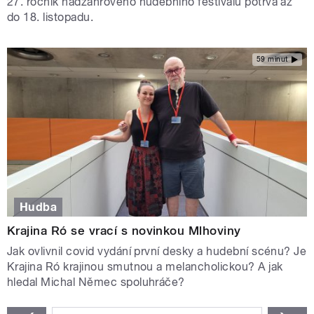
27. ročník nadžánrového hudebního festivalu potrvá až
do 18. listopadu.
59 minut
Hudba
Krajina Ró se vrací s novinkou Mlhoviny
Jak ovlivnil covid vydání první desky a hudební scénu? Je
Krajina Ró krajinou smutnou a melancholickou? A jak
hledal Michal Němec spoluhráče?
STRÁNKY