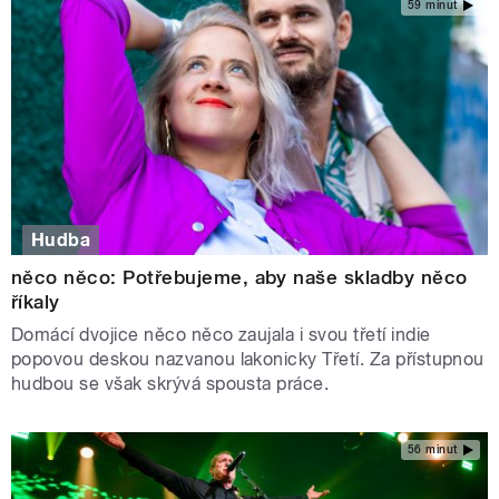
59 minut
Hudba
něco něco: Potřebujeme, aby naše skladby něco
říkaly
Domácí dvojice něco něco zaujala i svou třetí indie
popovou deskou nazvanou lakonicky Třetí. Za přístupnou
hudbou se však skrývá spousta práce.
56 minut