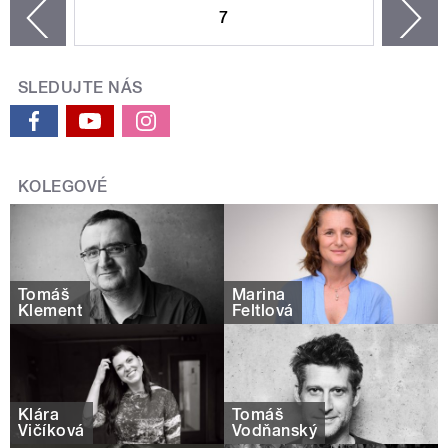
7
n
zí
SLEDUJTE NÁS
KOLEGOVÉ
Tomáš
Marina
Klement
Feltlová
Klára
Tomáš
Vičíková
Vodňanský