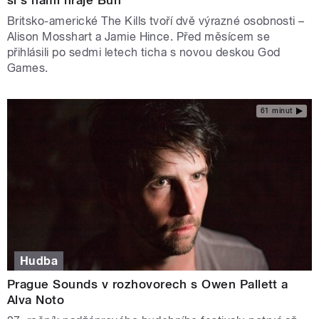
si s námi hraje Bůh
Britsko-americké The Kills tvoří dvě výrazné osobnosti –
Alison Mosshart a Jamie Hince. Před měsícem se
přihlásili po sedmi letech ticha s novou deskou God
Games.
61 minut
Hudba
Prague Sounds v rozhovorech s Owen Pallett a
Alva Noto