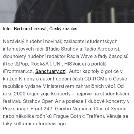
foto:
Barbora Linková
,
Český rozhlas
Nezávislý hudební novinář, zakladatel studentských
internetových rádií (Radio Strahov a Radio Akropolis),
dlouholetý hudební redaktor Radia Wave a řady časopisů
(Rock&Pop, Rock&All, UNI, HISVoice) a portálů
(Frontman.cz,
Sanctuary.cz
). Autor kapitoly o gotice v
knížce Kmeny a autor hudební části CD-ROMu o České
republice vydané Ministerstvem zahraničních věcí. Od
roku 2000 organizuje koncerty - nejprve na studentském
festivalu Strahov Open Air a posléze i klubové koncerty v
Praze (např. Front 242, Garyho Numana, Clan of Xymox
nebo několika ročníků Prague Gothic Treffen). Věnuje se
taky kulturnímu fundraisingu.