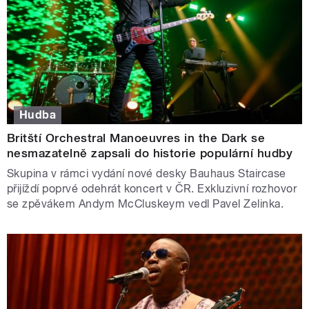
Hudba
Britští Orchestral Manoeuvres in the Dark se
nesmazatelně zapsali do historie populární hudby
Skupina v rámci vydání nové desky Bauhaus Staircase
přijíždí poprvé odehrát koncert v ČR. Exkluzivní rozhovor
se zpěvákem Andym McCluskeym vedl Pavel Zelinka.