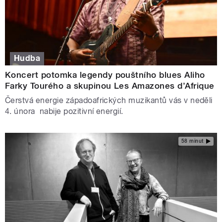
Hudba
Koncert potomka legendy pouštního blues Aliho
Farky Tourého a skupinou Les Amazones d’Afrique
Čerstvá energie západoafrických muzikantů vás v neděli
4. února nabije pozitivní energií.
58 minut