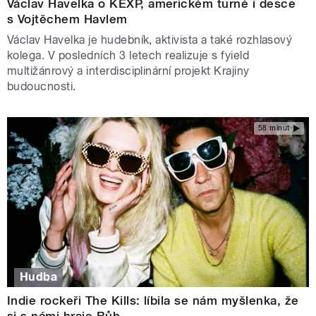
Václav Havelka o KEXP, americkém turné i desce
s Vojtěchem Havlem
Václav Havelka je hudebník, aktivista a také rozhlasový
kolega. V posledních 3 letech realizuje s fyield
multižánrový a interdisciplinární projekt Krajiny
budoucnosti.
58 minut
Hudba
Indie rockeři The Kills: líbila se nám myšlenka, že