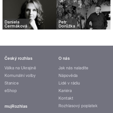
Daniela
Petr
Čermáková
Dorůžka
Český rozhlas
O nás
Válka na Ukrajině
Jak nás naladíte
Komunální volby
Nápověda
Stanice
Lidé v rádiu
eShop
Kariéra
Kontakt
Rozhlasový poplatek
mujRozhlas