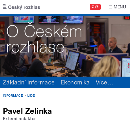
Přejít k hlavnímu obsahu
MENU
ŽIVĚ
Základní informace
Ekonomika
Více
…
INFORMACE
LIDÉ
Pavel Zelinka
Externí redaktor