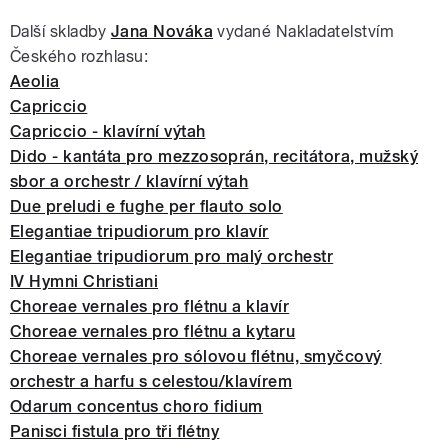
Další skladby
Jana Nováka
vydané Nakladatelstvím
Českého rozhlasu:
Aeolia
Capriccio
Capriccio - klavírní výtah
Dido - kantáta pro mezzosoprán, recitátora, mužský
sbor a orchestr / klavírní výtah
Due preludi e fughe per flauto solo
Elegantiae tripudiorum pro klavír
Elegantiae tripudiorum pro malý orchestr
IV Hymni Christiani
Choreae vernales pro flétnu a klavír
Choreae vernales pro flétnu a kytaru
Choreae vernales pro sólovou flétnu, smyčcový
orchestr a harfu s celestou/klavírem
Odarum concentus choro fidium
Panisci fistula pro tři flétny