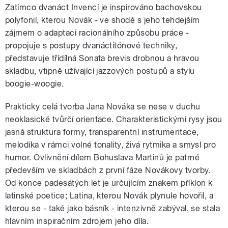
Zatímco dvanáct Invencí je inspirováno bachovskou
polyfonií, kterou Novák - ve shodě s jeho tehdejším
zájmem o adaptaci racionálního způsobu práce -
propojuje s postupy dvanáctitónové techniky,
představuje třídílná Sonata brevis drobnou a hravou
skladbu, vtipně užívající jazzových postupů a stylu
boogie-woogie.
Prakticky celá tvorba Jana Nováka se nese v duchu
neoklasické tvůrčí orientace. Charakteristickými rysy jsou
jasná struktura formy, transparentní instrumentace,
melodika v rámci volné tonality, živá rytmika a smysl pro
humor. Ovlivnění dílem Bohuslava Martinů je patrné
především ve skladbách z první fáze Novákovy tvorby.
Od konce padesátých let je určujícím znakem příklon k
latinské poetice; Latina, kterou Novák plynule hovořil, a
kterou se - také jako básník - intenzivně zabýval, se stala
hlavním inspiračním zdrojem jeho díla.