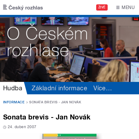
Přejít k hlavnímu obsahu
MENU
ŽIVĚ
Hudba
Základní informace
Více
…
INFORMACE
SONATA BREVIS - JAN NOVÁK
Sonata brevis - Jan Novák
24. duben 2007