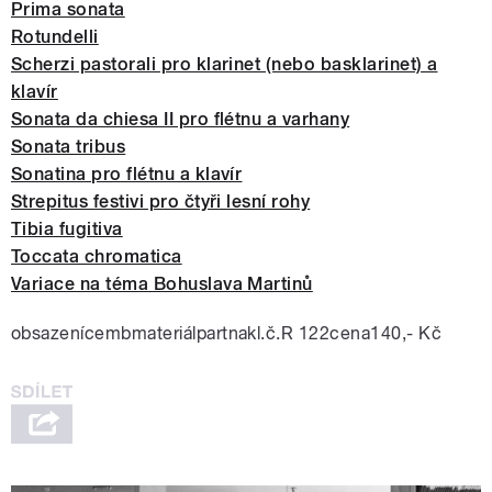
Prima sonata
Rotundelli
Scherzi pastorali pro klarinet (nebo basklarinet) a
klavír
Sonata da chiesa II pro flétnu a varhany
Sonata tribus
Sonatina pro flétnu a klavír
Strepitus festivi pro čtyři lesní rohy
Tibia fugitiva
Toccata chromatica
Variace na téma Bohuslava Martinů
obsazenícembmateriálpartnakl.č.R 122cena140,- Kč