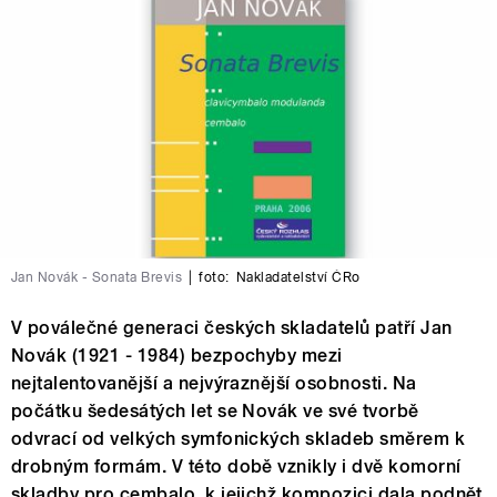
Jan Novák - Sonata Brevis
|
foto:
Nakladatelství ČRo
V poválečné generaci českých skladatelů patří Jan
Novák (1921 - 1984) bezpochyby mezi
nejtalentovanější a nejvýraznější osobnosti. Na
počátku šedesátých let se Novák ve své tvorbě
odvrací od velkých symfonických skladeb směrem k
drobným formám. V této době vznikly i dvě komorní
skladby pro cembalo, k jejichž kompozici dala podnět