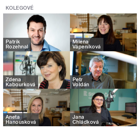
KOLEGOVÉ
Patrik
Milena
Rozehnal
Vápeníková
Zdena
Petr
Kabourková
Voldán
Aneta
Jana
Hanousková
Chládková