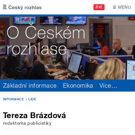
Přejít k hlavnímu obsahu
MENU
ŽIVĚ
Základní informace
Ekonomika
Více
…
INFORMACE
LIDÉ
Tereza Brázdová
redaktorka publicistiky