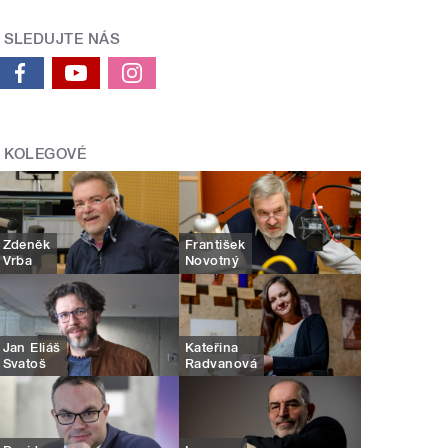
SLEDUJTE NÁS
KOLEGOVÉ
Zdeněk
František
Vrba
Novotný
Jan Eliáš
Kateřina
Svatoš
Radvanová