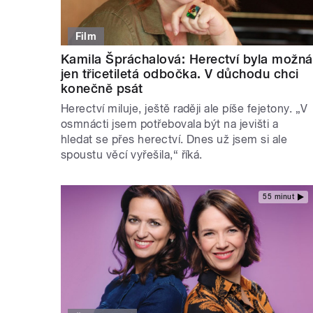
Film
Kamila Špráchalová: Herectví byla možná
jen třicetiletá odbočka. V důchodu chci
konečně psát
Herectví miluje, ještě raději ale píše fejetony. „V
osmnácti jsem potřebovala být na jevišti a
hledat se přes herectví. Dnes už jsem si ale
spoustu věcí vyřešila,“ říká.
55 minut