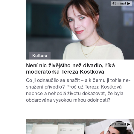
43 minut
Kultura
Není nic živějšího než divadlo, říká
moderátorka Tereza Kostková
Co ji odnaučilo se snažit – a k čemu ji tohle ne-
snažení přivedlo? Proč už Tereza Kostková
nechce a nehodlá životu dokazovat, že byla
obdarována vysokou mírou odolnosti?
31 minut