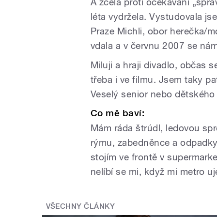
A zcela proti očekávání „spr
léta vydržela. Vystudovala j
Praze Michli, obor herečka/m
vdala a v červnu 2007 se nám
Miluji a hraji divadlo, občas s
třeba i ve filmu. Jsem taky pa
Veselý senior nebo dětského
Co mě baví:
Mám ráda štrúdl, ledovou s
rýmu, zabedněnce a odpadky.
stojím ve frontě v supermarke
nelíbí se mi, když mi metro 
VŠECHNY ČLÁNKY