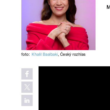
M
foto:
Khalil Baalbaki
,
Český rozhlas
Český rozhlas Dvojka - Blí