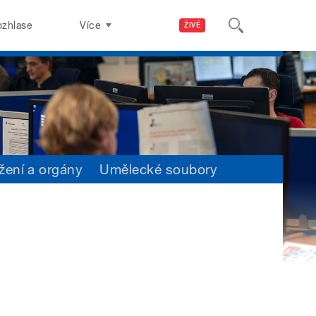
ozhlase
Více
ŽIVĚ
žení a orgány
Umělecké soubory