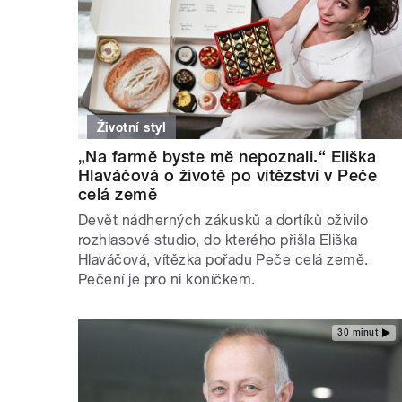
Životní styl
„Na farmě byste mě nepoznali.“ Eliška
Hlaváčová o životě po vítězství v Peče
celá země
Devět nádherných zákusků a dortíků oživilo
rozhlasové studio, do kterého přišla Eliška
Hlaváčová, vítězka pořadu Peče celá země.
Pečení je pro ni koníčkem.
30 minut