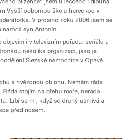
ávného blížence“ jsem u lecčeho i dlouhá
sem Vyšší odbornou školu hereckou v
oderátorka. V prosinci roku 2006 jsem se
 narodil syn Antonín.
e objevím i v televizním pořadu, seriálu a
tronkou několika organizací, jako je
 oddělení Slezské nemocnice v Opavě.
prchu a hvězdnou oblohu. Nemám ráda
 Ráda stojím na břehu moře, nerada
tu. Líbí se mi, když se druhý usmívá a
ujede před nosem.