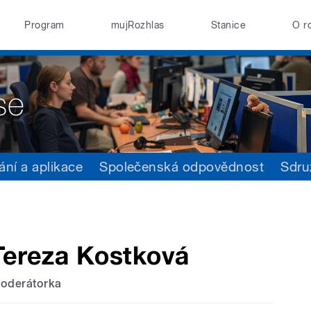
Program
mujRozhlas
Stanice
O r
ání a aplikace
Společenská odpovědnost
Sdru
Tereza Kostková
oderátorka