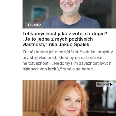
Divadlo
Lehkomyslnost jako životní strategie?
„Je to jedna z mých pozitivních
vlastností,“ říká Jakub Špalek
Za některými jeho největšími životními projekty
prý stojí vlastnost, která by se dala nazvat
nerozvážností. „Nedomýšlím závažnost svých
plánovaných kroků,“ směje se herec.
34 minut