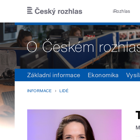
Přejít k hlavnímu obsahu
iRozhlas
Základní informace
Ekonomika
Vysíl
INFORMACE
LIDÉ
M