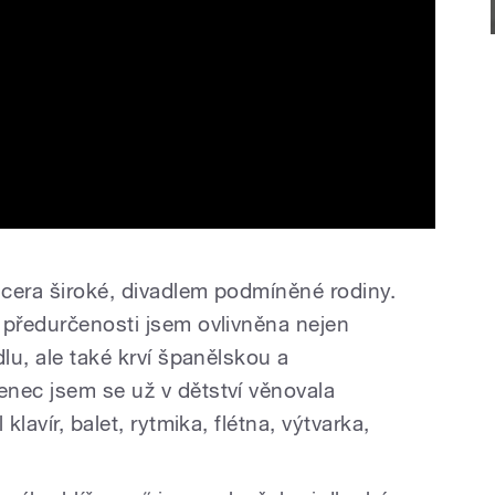
dcera široké, divadlem podmíněné rodiny.
 předurčenosti jsem ovlivněna nejen
dlu, ale také krví španělskou a
nec jsem se už v dětství věnovala
klavír, balet, rytmika, flétna, výtvarka,