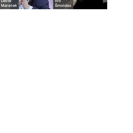
David
Ivo
Mareček
Šmoldas