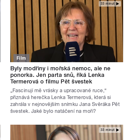
33 minut
Film
Byly modřiny i mořská nemoc, ale ne
ponorka. Jen parta snů, říká Lenka
Termerová o filmu Pět švestek
„Fascinují mě vrásky a upracované ruce,“
přiznává herečka Lenka Termerová, která si
zahrála v nejnovějším snímku Jana Svěráka Pět
švestek. Jaké bylo natáčení na moři?
33 minut