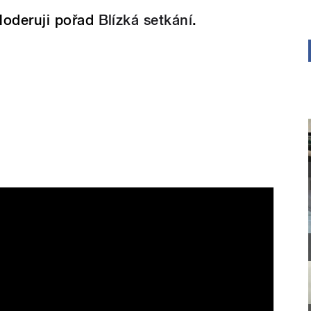
oderuji pořad
Blízká setkání
.
zká setkání