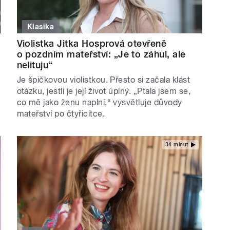
Klasika
Violistka Jitka Hosprová otevřeně
o pozdním mateřství: „Je to záhul, ale
nelituju“
Je špičkovou violistkou. Přesto si začala klást
otázku, jestli je její život úplný. „Ptala jsem se,
co mě jako ženu naplní,“ vysvětluje důvody
mateřství po čtyřicítce.
34 minut