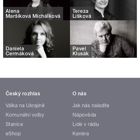
Alena
Tereza
Maršíková Michálková
Lišková
Daniela
Pavel
Čermáková
Klusák
Český rozhlas
O nás
Válka na Ukrajině
Jak nás naladíte
Komunální volby
Nápověda
Stanice
Lidé v rádiu
eShop
Kariéra