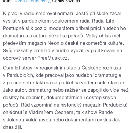
foto:
Tomáš Vodňanský
,
Český rozhlas
K práci v rádiu směřoval odmala. Ještě při škole začal
vysílat v pardubickém soukromém rádiu Radiu Life.
Postupně si k pozici moderátora přibral práci hudebního
dramaturga a autora několika pořadů. Velký ohlas měl
především magazín Neon o české nekomerční kultuře.
Svůj rozsáhlý přehled v hudbě využil i v publikování na
oborový server FreeMusic.cz.
Osm let strávil v regionálním studiu Českého rozhlasu
v Pardubicích, kde pracoval jako hudební dramaturg a
z pozice šéfredaktora se podílel na vedení celé stanice.
Jako autor, dramaturg nebo režisér se zapojil do více než
desítky hudebních, dokumentárních i cestopisných
pořadů. Rád vzpomíná na historický magazín Pardubická
ohlédnutí s Vladimírem Čechem, talk show Rande
s Jolanou Voldánovou nebo dokumentární cyklus Jak
dnes žijí.