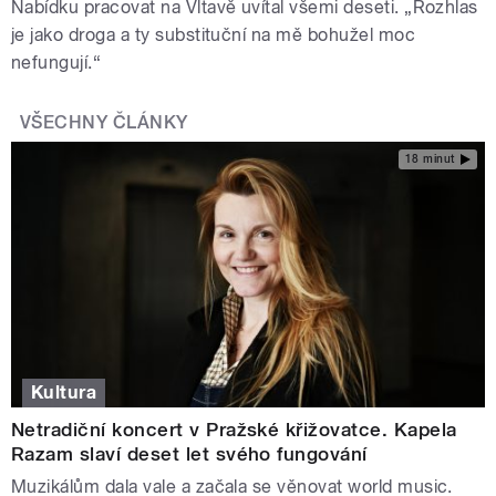
Nabídku pracovat na Vltavě uvítal všemi deseti. „Rozhlas
je jako droga a ty substituční na mě bohužel moc
nefungují.“
VŠECHNY ČLÁNKY
18 minut
Kultura
Netradiční koncert v Pražské křižovatce. Kapela
Razam slaví deset let svého fungování
Muzikálům dala vale a začala se věnovat world music.