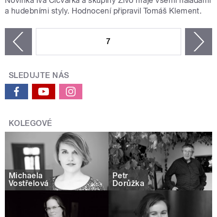
Novinka Iva Cicvárka a skupiny Živo hraje všemi náladami
a hudebními styly. Hodnocení připravil Tomáš Klement.
STRÁNKY
7
n
zí
SLEDUJTE NÁS
KOLEGOVÉ
Michaela
Petr
Vostřelová
Dorůžka