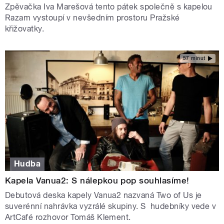
Zpěvačka Iva Marešová tento pátek společně s kapelou
Razam vystoupí v nevšedním prostoru Pražské
křižovatky.
57 minut
Hudba
Kapela Vanua2: S nálepkou pop souhlasíme!
Debutová deska kapely Vanua2 nazvaná Two of Us je
suverénní nahrávka vyzrálé skupiny. S hudebníky vede v
ArtCafé rozhovor Tomáš Klement.