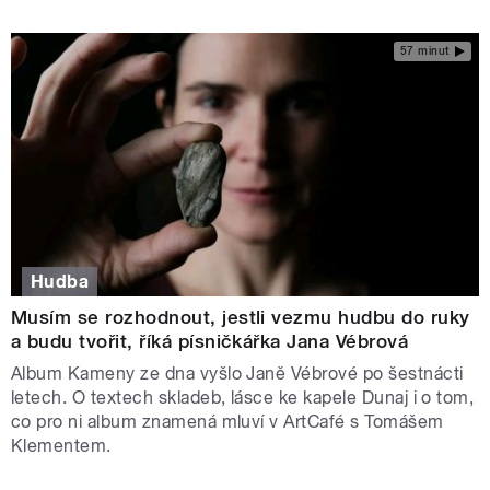
57 minut
Hudba
Musím se rozhodnout, jestli vezmu hudbu do ruky
a budu tvořit, říká písničkářka Jana Vébrová
Album Kameny ze dna vyšlo Janě Vébrové po šestnácti
letech. O textech skladeb, lásce ke kapele Dunaj i o tom,
co pro ni album znamená mluví v ArtCafé s Tomášem
Klementem.