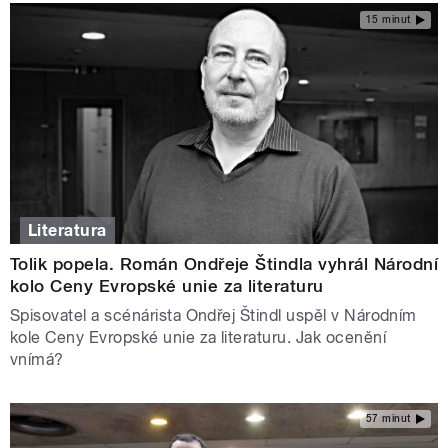
15 minut
Literatura
Tolik popela. Román Ondřeje Štindla vyhrál Národní
kolo Ceny Evropské unie za literaturu
Spisovatel a scénárista Ondřej Štindl uspěl v Národním
kole Ceny Evropské unie za literaturu. Jak ocenění
vnímá?
57 minut