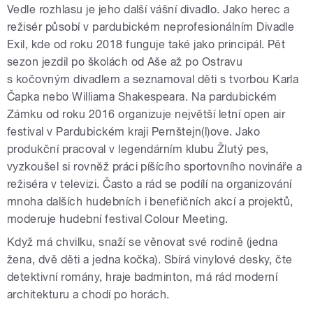
Vedle rozhlasu je jeho další vášní divadlo. Jako herec a
režisér působí v pardubickém neprofesionálním Divadle
Exil, kde od roku 2018 funguje také jako principál. Pět
sezon jezdil po školách od Aše až po Ostravu
s kočovným divadlem a seznamoval děti s tvorbou Karla
Čapka nebo Williama Shakespeara. Na pardubickém
Zámku od roku 2016 organizuje největší letní open air
festival v Pardubickém kraji Pernštejn(l)ove. Jako
produkční pracoval v legendárním klubu Žlutý pes,
vyzkoušel si rovněž práci píšícího sportovního novináře a
režiséra v televizi. Často a rád se podílí na organizování
mnoha dalších hudebních i benefičních akcí a projektů,
moderuje hudební festival Colour Meeting.
Když má chvilku, snaží se věnovat své rodině (jedna
žena, dvě děti a jedna kočka). Sbírá vinylové desky, čte
detektivní romány, hraje badminton, má rád moderní
architekturu a chodí po horách.