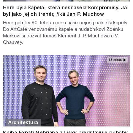
Here byla kapela, která nesnášela kompromisy. Já
byl jako jejich trenér, říká Jan P. Muchow
Here patřili v 90. letech mezi naše nejoriginálnější kapely.
Do ArtCafé věnovanému kapele a hudebníkovi Zdeňku
Markovi si pozval Tomáš Klement J. P. Muchowa a V.
Chauvey.
18 minut
Architektura
Kniha Expati Gebriana a Lišky představuje příběhy