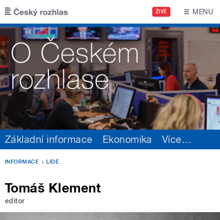
Přejít k hlavnímu obsahu
MENU
ŽIVĚ
Základní informace
Ekonomika
Více
…
INFORMACE
LIDÉ
Tomáš Klement
editor