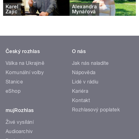
Karel
Alexandra
Zajíc
Mynářová
Český rozhlas
O nás
Válka na Ukrajině
Jak nás naladíte
Komunální volby
Nápověda
Stanice
Lidé v rádiu
eShop
Kariéra
Kontakt
Rozhlasový poplatek
mujRozhlas
Živé vysílání
Audioarchiv