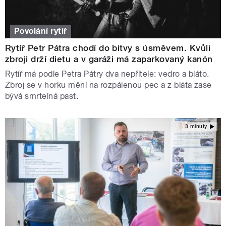
Povolání rytíř
Rytíř Petr Pátra chodí do bitvy s úsměvem. Kvůli
zbroji drží dietu a v garáži má zaparkovaný kanón
Rytíř má podle Petra Pátry dva nepřítele: vedro a bláto.
Zbroj se v horku mění na rozpálenou pec a z bláta zase
bývá smrtelná past.
3 minuty