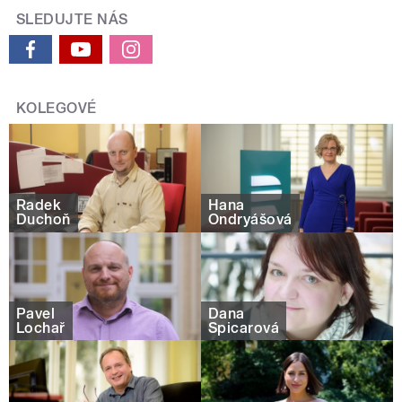
SLEDUJTE NÁS
KOLEGOVÉ
Radek
Hana
Duchoň
Ondryášová
Pavel
Dana
Lochař
Špicarová