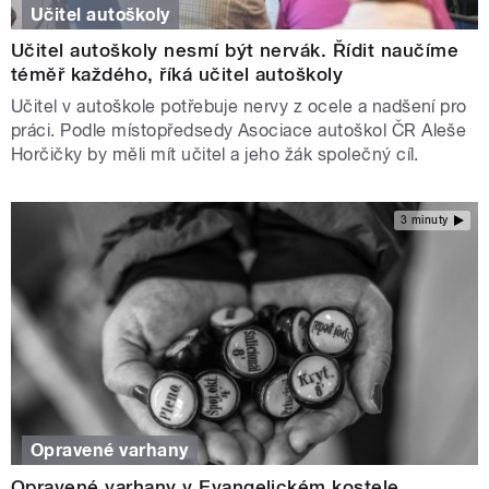
Učitel autoškoly
Učitel autoškoly nesmí být nervák. Řídit naučíme
téměř každého, říká učitel autoškoly
Učitel v autoškole potřebuje nervy z ocele a nadšení pro
práci. Podle místopředsedy Asociace autoškol ČR Aleše
Horčičky by měli mít učitel a jeho žák společný cíl.
3 minuty
Opravené varhany
Opravené varhany v Evangelickém kostele