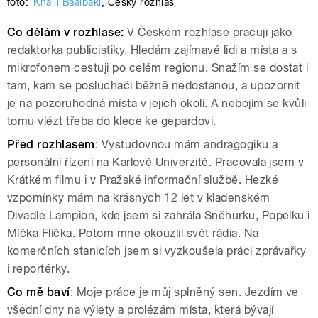
foto:
Khalil Baalbaki
,
Český rozhlas
Co dělám v rozhlase:
V Českém rozhlase pracuji jako
redaktorka publicistiky. Hledám zajímavé lidi a místa a s
mikrofonem cestuji po celém regionu. Snažím se dostat i
tam, kam se posluchači běžně nedostanou, a upozornit
je na pozoruhodná místa v jejich okolí. A nebojím se kvůli
tomu vlézt třeba do klece ke gepardovi.
Před rozhlasem
: Vystudovnou mám andragogiku a
personální řízení na Karlově Univerzitě. Pracovala jsem v
Krátkém filmu i v Pražské informační službě. Hezké
vzpomínky mám na krásných 12 let v kladenském
Divadle Lampion, kde jsem si zahrála Sněhurku, Popelku i
Míčka Flíčka. Potom mne okouzlil svět rádia. Na
komerčních stanicích jsem si vyzkoušela práci zprávařky
i reportérky.
Co mě baví
: Moje práce je můj splněný sen. Jezdím ve
všední dny na výlety a prolézám místa, která bývají