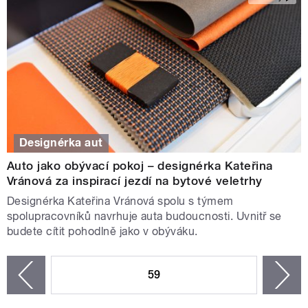
Designérka aut
Auto jako obývací pokoj – designérka Kateřina
Vránová za inspirací jezdí na bytové veletrhy
Designérka Kateřina Vránová spolu s týmem
spolupracovníků navrhuje auta budoucnosti. Uvnitř se
budete cítit pohodlně jako v obýváku.
STRÁNKY
59
n
zí