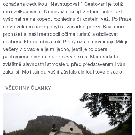
označená cedulkou "Nevstupovat!" Cestování je totiž
mojí velkou vášní. Nenechám si ujít žádnou příležitost
vyšplhat se na kopec, rozhlednu či kostelní věž. Po Praze
se ve volném čase pohybuji zásadně pěšky. Baví mne
prohlížet si naši metropoli očima turistů a obdivovat
nádheru, kterou obyvatelé Prahy už ani nevnímají. Miluju
večery v divadle a je mi jedno, jestli je to opera,
pantomima, činohra nebo nový cirkus. Mám ráda tu
zvláštně slavnostní atmosféru před představením i vůni
zákulisí. Mojí tajnou vášní zůstalo ale loutkové divadlo.
VŠECHNY ČLÁNKY
3 minuty