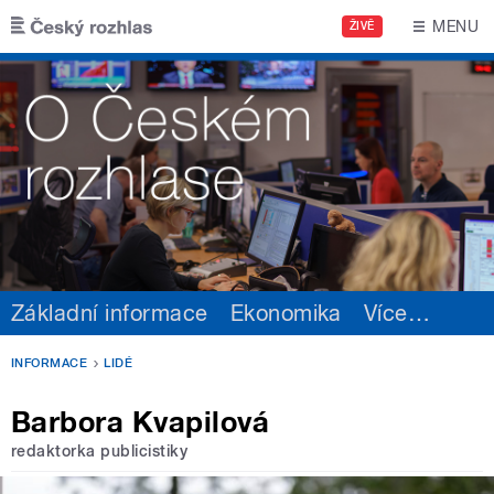
Přejít k hlavnímu obsahu
MENU
ŽIVĚ
Základní informace
Ekonomika
Více
…
INFORMACE
LIDÉ
Barbora Kvapilová
redaktorka publicistiky