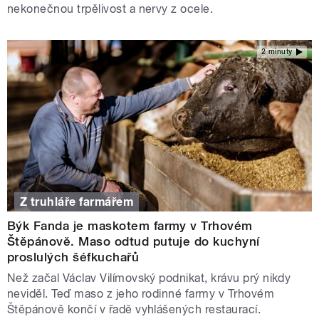
nekonečnou trpělivost a nervy z ocele.
2 minuty
Z truhláře farmářem
Býk Fanda je maskotem farmy v Trhovém
Štěpánově. Maso odtud putuje do kuchyní
proslulých šéfkuchařů
Než začal Václav Vilímovský podnikat, krávu prý nikdy
neviděl. Teď maso z jeho rodinné farmy v Trhovém
Štěpánově končí v řadě vyhlášených restaurací.