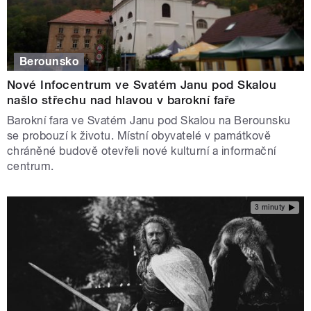
Berounsko
Nové Infocentrum ve Svatém Janu pod Skalou
našlo střechu nad hlavou v barokní faře
Barokní fara ve Svatém Janu pod Skalou na Berounsku
se probouzí k životu. Místní obyvatelé v památkově
chráněné budově otevřeli nové kulturní a informační
centrum.
3 minuty