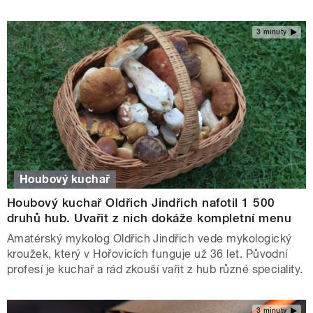
3 minuty
Houbový kuchař
Houbový kuchař Oldřich Jindřich nafotil 1 500
druhů hub. Uvařit z nich dokáže kompletní menu
Amatérský mykolog Oldřich Jindřich vede mykologický
kroužek, který v Hořovicích funguje už 36 let. Původní
profesí je kuchař a rád zkouší vařit z hub různé speciality.
3 minuty