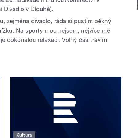
í Divadlo v Dlouhé).
u, zejména divadlo, ráda si pustím pěkný
nížku. Na sporty moc nejsem, nejvíce mě
uje dokonalou relaxaci. Volný čas trávím
Kultura