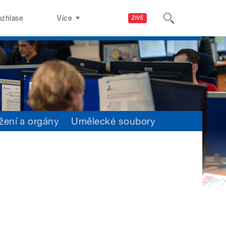
ozhlase
Více
ŽIVĚ
žení a orgány
Umělecké soubory