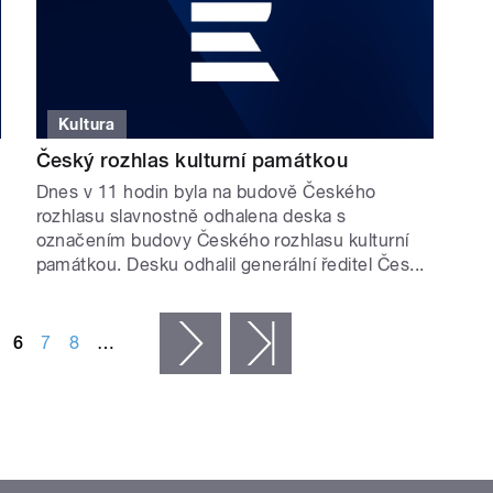
Kultura
Český rozhlas kulturní památkou
Dnes v 11 hodin byla na budově Českého
rozhlasu slavnostně odhalena deska s
označením budovy Českého rozhlasu kulturní
památkou. Desku odhalil generální ředitel Čes...
6
7
8
…
následující ›
poslední »