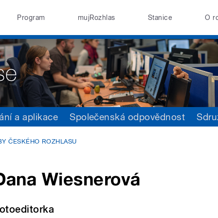
Program
mujRozhlas
Stanice
O r
ání a aplikace
Společenská odpovědnost
Sdru
ŽBY ČESKÉHO ROZHLASU
Dana Wiesnerová
otoeditorka