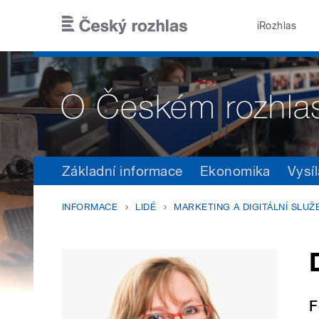
Přejít k hlavnímu obsahu
iRozhlas
Základní informace
Ekonomika
Vysíl
INFORMACE
LIDÉ
MARKETING A DIGITÁLNÍ SLU
F