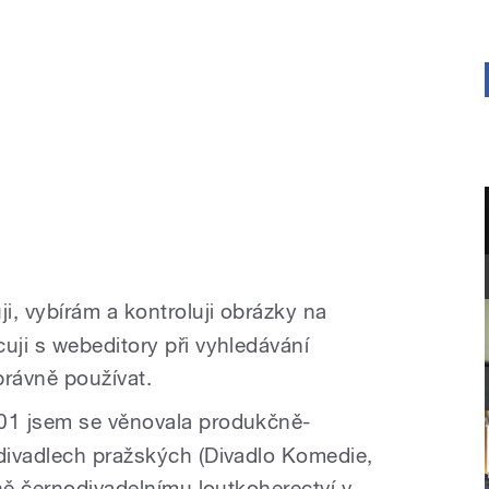
i, vybírám a kontroluji obrázky na
ji s webeditory při vyhledávání
 správně používat.
01 jsem se věnovala produkčně-
divadlech pražských (Divadlo Komedie,
ně černodivadelnímu loutkoherectví v