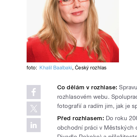
foto:
Khalil Baalbaki
,
Český rozhlas
Co dělám v rozhlase:
Spravuj
rozhlasovém webu. Spolupracu
fotografií a radím jim, jak je
Před rozhlasem:
Do roku 20
obchodní práci v Městských 
Divadlo Rokoko) a příležitost