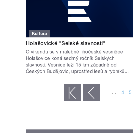
Kultura
Holašovické "Selské slavnosti"
O víkendu se v malebné jihočeské vesničce
Holašovice koná sedmý ročník Selských
slavností. Vesnice leží 15 km západně od
Českých Budějovic, uprostřed lesů a rybníků...
STRÁNKY
…
4
5
« první
‹ předchozí