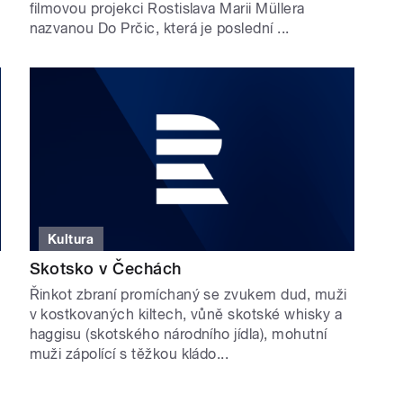
filmovou projekci Rostislava Marii Müllera
nazvanou Do Prčic, která je poslední ...
Kultura
Skotsko v Čechách
Řinkot zbraní promíchaný se zvukem dud, muži
v kostkovaných kiltech, vůně skotské whisky a
haggisu (skotského národního jídla), mohutní
muži zápolící s těžkou kládo...