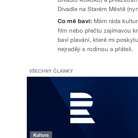
Divadle na Starém Městě (nyn
Co mě baví:
Mám ráda kultur
film nebo přečtu zajímavou k
baví plavání, které mi poskyt
nejraději s rodinou a přáteli.
VŠECHNY ČLÁNKY
Kultura