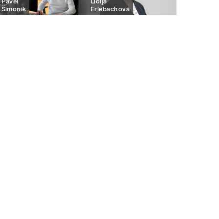
Pavel
Lidija
Šimoník
Erlebachová