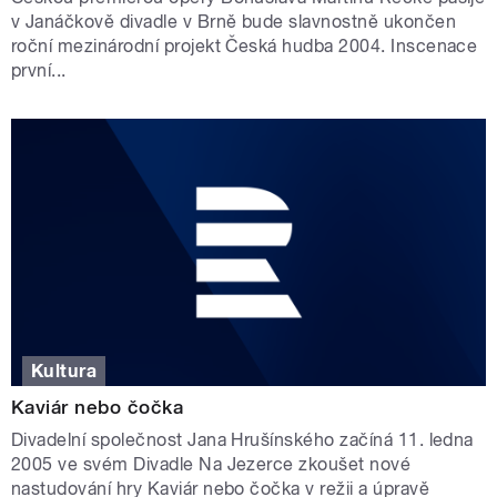
v Janáčkově divadle v Brně bude slavnostně ukončen
roční mezinárodní projekt Česká hudba 2004. Inscenace
první...
Kultura
Kaviár nebo čočka
Divadelní společnost Jana Hrušínského začíná 11. ledna
2005 ve svém Divadle Na Jezerce zkoušet nové
nastudování hry Kaviár nebo čočka v režii a úpravě