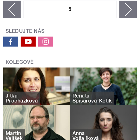
5
n
zí
SLEDUJTE NÁS
KOLEGOVÉ
Jitka
Renáta
Procházková
Spisarová-Kotík
Martin
Anna
Velíšek
Vošalíková