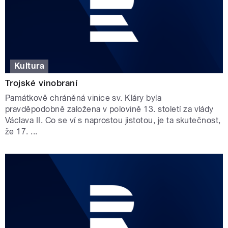
Kultura
Trojské vinobraní
Památkově chráněná vinice sv. Kláry byla
pravděpodobně založena v polovině 13. století za vlády
Václava II. Co se ví s naprostou jistotou, je ta skutečnost,
že 17. ...