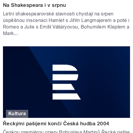
Na Shakespeara i v srpnu
Letní shakespearovské slavnosti chystají na srpen
úspěšnou inscenaci Hamlet s Jiřím Langmajerem a poté i
Romeo a Julie s Emílií Vášáryovou, Bohumilem Kleplem a
Mark...
Kultura
Řeckými pašijemi končí Česká hudba 2004
Českou premiérou opery Bohuslava Martinů Řecké pašije