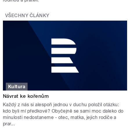
VŠECHNY ČLÁNKY
Kultura
Návrat ke kořenům
Každý z nás si alespoň jednou v duchu položil otázku:
kdo byli mí předkové? Obyčejně se sami moc daleko do
minulosti nedostaneme - otec, matka, jejich rodiče a
prar...