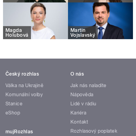
Magda
Martin
Holubová
Vojslavský
Český rozhlas
O nás
Válka na Ukrajině
Jak nás naladíte
Komunální volby
Nápověda
Stanice
Lidé v rádiu
eShop
Kariéra
Kontakt
Rozhlasový poplatek
mujRozhlas