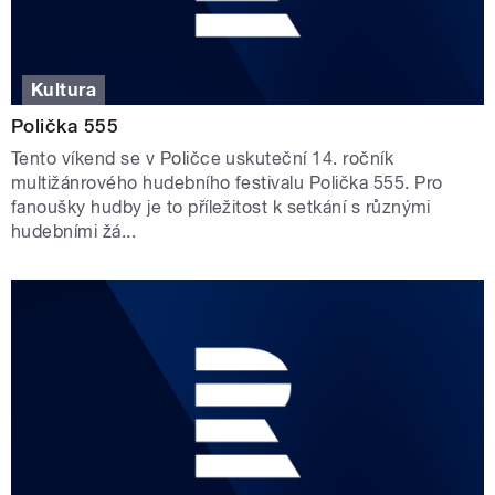
Kultura
Polička 555
Tento víkend se v Poličce uskuteční 14. ročník
multižánrového hudebního festivalu Polička 555. Pro
fanoušky hudby je to příležitost k setkání s různými
hudebními žá...