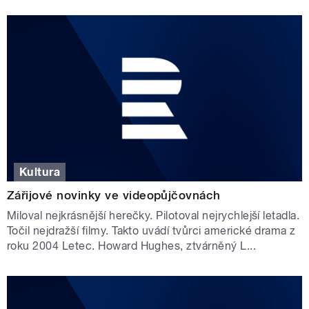
Kultura
Zářijové novinky ve videopůjčovnách
Miloval nejkrásnější herečky. Pilotoval nejrychlejší letadla.
Točil nejdražší filmy. Takto uvádí tvůrci americké drama z
roku 2004 Letec. Howard Hughes, ztvárněný L...