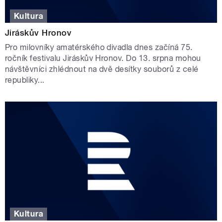
Kultura
Jiráskův Hronov
Pro milovníky amatérského divadla dnes začíná 75.
ročník festivalu Jiráskův Hronov. Do 13. srpna mohou
návštěvníci zhlédnout na dvě desítky souborů z celé
republiky...
Kultura