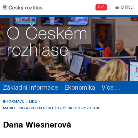
Přejít k hlavnímu obsahu
MENU
ŽIVĚ
Základní informace
Ekonomika
Více
…
INFORMACE
LIDÉ
MARKETING A DIGITÁLNÍ SLUŽBY ČESKÉHO ROZHLASU
Dana Wiesnerová