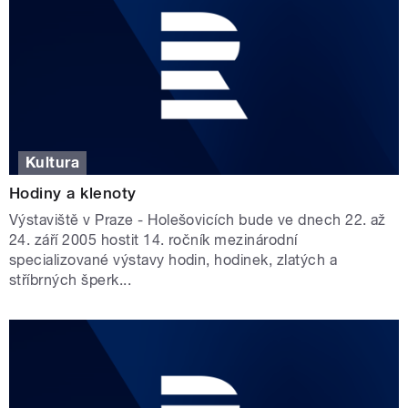
Kultura
Hodiny a klenoty
Výstaviště v Praze - Holešovicích bude ve dnech 22. až
24. září 2005 hostit 14. ročník mezinárodní
specializované výstavy hodin, hodinek, zlatých a
stříbrných šperk...