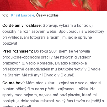
foto:
Khalil Baalbaki
,
Český rozhlas
Co dělám v rozhlase:
Spravuji, vybírám a kontroluji
obrázky na rozhlasovém webu. Spolupracuji s webeditory
při vyhledávání fotografií a radím jim, jak je správně
používat.
Před rozhlasem:
Do roku 2001 jsem se věnovala
produkčně-obchodní práci v Městských divadlech
pražských (Divadlo Komedie, Divadlo Rokoko) a
příležitostně černodivadelnímu loutkoherectví v Divadle
na Starém Městě (nyní Divadlo v Dlouhé).
Co mě baví:
Mám ráda kulturu, zejména divadlo, ráda si
pustím pěkný film nebo přečtu zajímavou knížku. Na
sporty moc nejsem, nejvíce mě baví plavání, které mi
poskytuje dokonalou relaxaci. Volný čas trávím nejraději s
rodinou a přáteli.