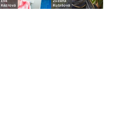
Eva
Zuzana
Kézrová
Kubišová