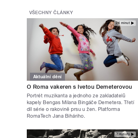
VŠECHNY ČLÁNKY
24 minut
Aktuální dění
O Roma vakeren s Ivetou Demeterovou
Portrét muzikanta a jednoho ze zakladatelů
kapely Bengas Milana Bingáče Demetera. Třetí
díl série o rakovině prsu u žen. Platforma
RomaTech Jana Biháriho.
2 minuty