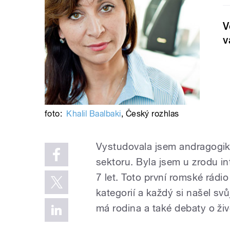
V
v
foto:
Khalil Baalbaki
,
Český rozhlas
Vystudovala jsem andragogik
sektoru. Byla jsem u zrodu in
7 let. Toto první romské rád
kategorií a každý si našel sv
má rodina a také debaty o ži