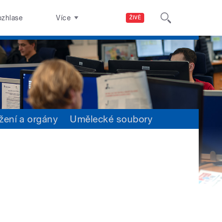
ozhlase
Více
ŽIVĚ
žení a orgány
Umělecké soubory