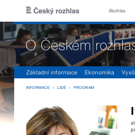
Přejít k hlavnímu obsahu
iRozhlas
Základní informace
Ekonomika
Vysíl
INFORMACE
LIDÉ
PROGRAM
s
p