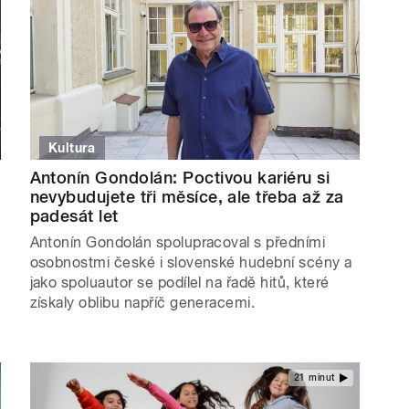
Kultura
Antonín Gondolán: Poctivou kariéru si
nevybudujete tři měsíce, ale třeba až za
padesát let
Antonín Gondolán spolupracoval s předními
osobnostmi české i slovenské hudební scény a
jako spoluautor se podílel na řadě hitů, které
získaly oblibu napříč generacemi.
21 minut