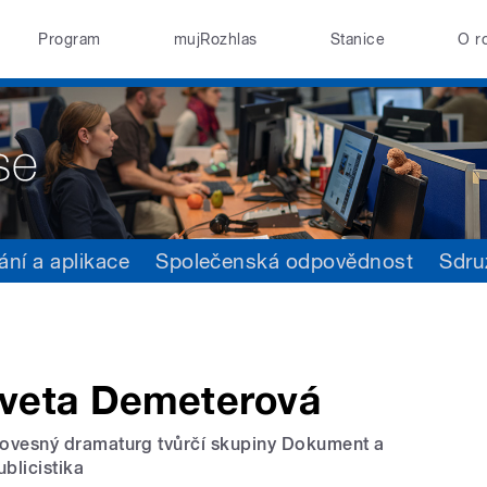
Program
mujRozhlas
Stanice
O r
ání a aplikace
Společenská odpovědnost
Sdru
Iveta Demeterová
lovesný dramaturg tvůrčí skupiny Dokument a
ublicistika