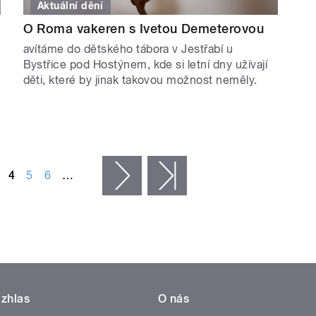
Aktuální dění
O Roma vakeren s Ivetou Demeterovou
avítáme do dětského tábora v Jestřabí u
Bystřice pod Hostýnem, kde si letní dny užívají
děti, které by jinak takovou možnost neměly.
4
5
6
…
následující ›
poslední »
zhlas
O nás