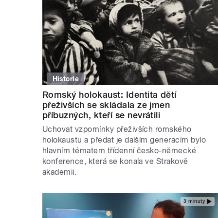
Historie
Romský holokaust: Identita dětí
přeživších se skládala ze jmen
příbuzných, kteří se nevrátili
Uchovat vzpomínky přeživších romského
holokaustu a předat je dalším generacím bylo
hlavním tématem třídenní česko-německé
konference, která se konala ve Strakově
akademii.
3 minuty