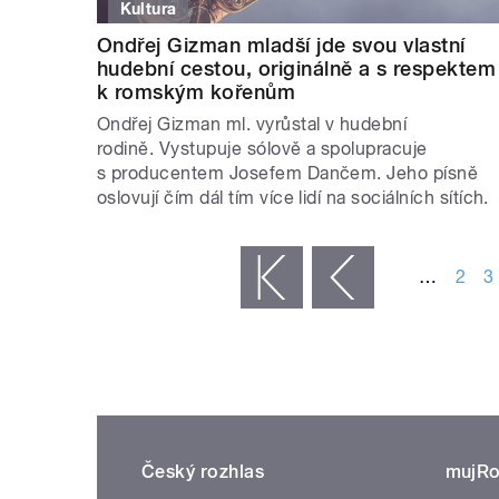
Kultura
Ondřej Gizman mladší jde svou vlastní
hudební cestou, originálně a s respektem
k romským kořenům
Ondřej Gizman ml. vyrůstal v hudební
rodině. Vystupuje sólově a spolupracuje
s producentem Josefem Dančem. Jeho písně
oslovují čím dál tím více lidí na sociálních sítích.
STRÁNKY
…
2
3
« první
‹ předchozí
Český rozhlas
mujRo