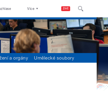
ozhlase
Více
ŽIVĚ
žení a orgány
Umělecké soubory