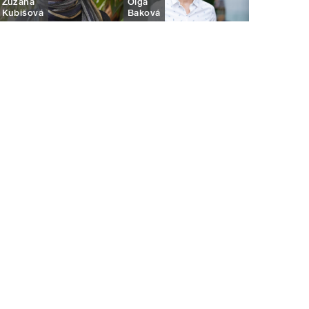
Zuzana
Oľga
Kubišová
Baková