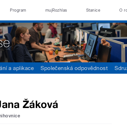
Program
mujRozhlas
Stanice
O r
ání a aplikace
Společenská odpovědnost
Sdru
Jana Žáková
nihovnice