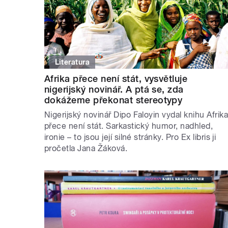
Literatura
Afrika přece není stát, vysvětluje
nigerijský novinář. A ptá se, zda
dokážeme překonat stereotypy
Nigerijský novinář Dipo Faloyin vydal knihu Afrik
přece není stát. Sarkastický humor, nadhled,
ironie – to jsou její silné stránky. Pro Ex libris ji
pročetla Jana Žáková.