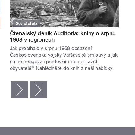
20. století
Čtenářský deník Auditoria: knihy o srpnu
1968 v regionech
Jak probíhalo v srpnu 1968 obsazení
Československa vojsky Varšavské smlouvy a jak
na něj reagovali především mimopražští
obyvatelé? Nahlédněte do knih z naší nabídky.
následující ›
poslední »