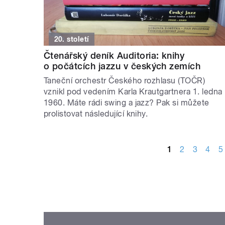
20. století
Čtenářský deník Auditoria: knihy
o počátcích jazzu v českých zemích
Taneční orchestr Českého rozhlasu (TOČR)
vznikl pod vedením Karla Krautgartnera 1. ledna
1960. Máte rádi swing a jazz? Pak si můžete
prolistovat následující knihy.
STRÁNKY
1
2
3
4
5