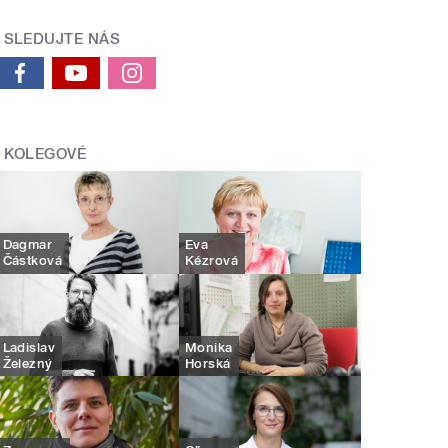
SLEDUJTE NÁS
KOLEGOVÉ
Dagmar
Eva
Částková
Kézrová
Ladislav
Monika
Železný
Horská