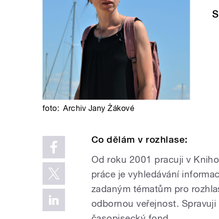
S
foto:
Archiv Jany Žákové
Co dělám v rozhlase:
Od roku 2001 pracuji v Knih
práce je vyhledávání informac
zadaným tématům pro rozhlas
odbornou veřejnost. Spravuji
časopisecký fond.