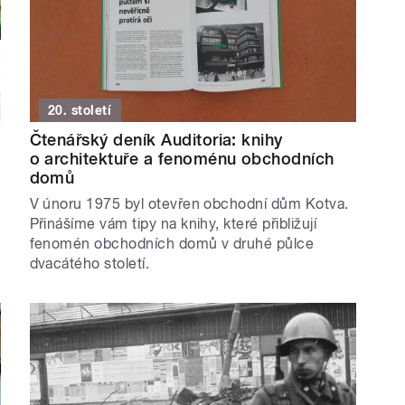
20. století
Čtenářský deník Auditoria: knihy
o architektuře a fenoménu obchodních
domů
a
V únoru 1975 byl otevřen obchodní dům Kotva.
Přinášíme vám tipy na knihy, které přibližují
fenomén obchodních domů v druhé půlce
dvacátého století.