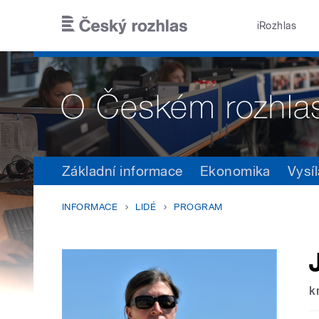
Přejít k hlavnímu obsahu
iRozhlas
Základní informace
Ekonomika
Vysíl
INFORMACE
LIDÉ
PROGRAM
k