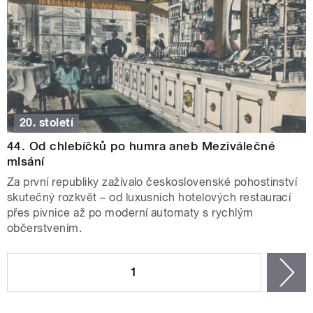
20. století
44. Od chlebíčků po humra aneb Meziválečné
mlsání
Za první republiky zažívalo československé pohostinství
skutečný rozkvět – od luxusních hotelových restaurací
přes pivnice až po moderní automaty s rychlým
občerstvením.
STRÁNKY
1
n