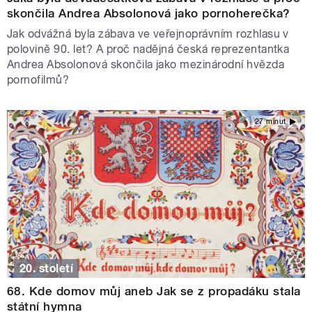
skončila Andrea Absolonová jako pornoherečka?
Jak odvážná byla zábava ve veřejnoprávním rozhlasu v
polovině 90. let? A proč nadějná česká reprezentantka
Andrea Absolonová skončila jako mezinárodní hvězda
pornofilmů?
27 minut
20. století
68. Kde domov můj aneb Jak se z propadáku stala
státní hymna