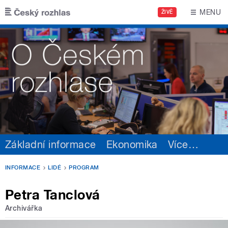
Přejít k hlavnímu obsahu
MENU
ŽIVĚ
Základní informace
Ekonomika
Více
…
INFORMACE
LIDÉ
PROGRAM
Petra Tanclová
Archivářka