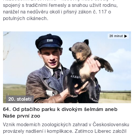
spojený s tradičními řemesly a snahou uživit rodinu,
narážel na nedůvěru okolí i přísný zákon č. 117 o
potulných cikánech.
26 minut
20. století
64. Od ptačího parku k divokým šelmám aneb
Naše první zoo
Vznik moderních zoologických zahrad v Československu
provázely nadšení i komplikace. Zatímco Liberec založil