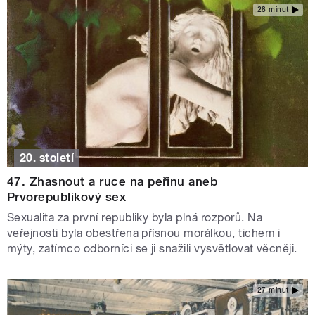
28 minut
20. století
47. Zhasnout a ruce na peřinu aneb
Prvorepublikový sex
Sexualita za první republiky byla plná rozporů. Na
veřejnosti byla obestřena přísnou morálkou, tichem i
mýty, zatímco odborníci se ji snažili vysvětlovat věcněji.
27 minut