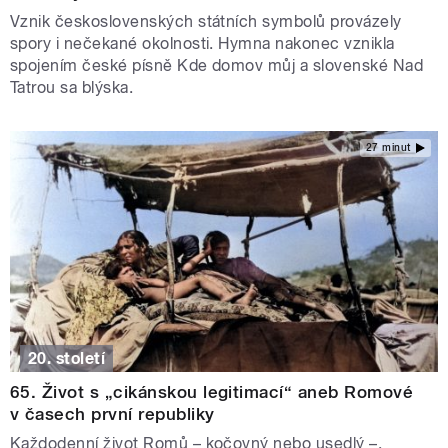
Vznik československých státních symbolů provázely
spory i nečekané okolnosti. Hymna nakonec vznikla
spojením české písně Kde domov můj a slovenské Nad
Tatrou sa blýska.
27 minut
20. století
65. Život s „cikánskou legitimací“ aneb Romové
v časech první republiky
Každodenní život Romů – kočovný nebo usedlý –,