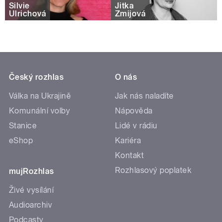
Silvie
Jitka
Ulrichová
Zmijová
Český rozhlas
O nás
Válka na Ukrajině
Jak nás naladíte
Komunální volby
Nápověda
Stanice
Lidé v rádiu
eShop
Kariéra
Kontakt
Rozhlasový poplatek
mujRozhlas
Živé vysílání
Audioarchiv
Podcasty