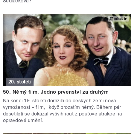
Sedláčková?
27 minut
20. století
50. Němý film. Jedno prvenství za druhým
Na konci 19. století dorazila do českých zemí nová
vymoženost – film, i když prozatím němý. Během pár
desetiletí se dokázal vyšvihnout z pouťové atrakce na
opravdové umění.