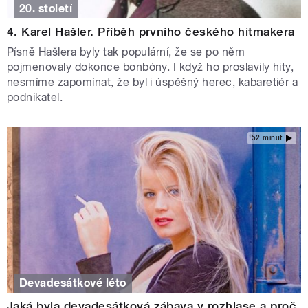
20. století
4. Karel Hašler. Příběh prvního českého hitmakera
Písně Hašlera byly tak populární, že se po něm
pojmenovaly dokonce bonbóny. I když ho proslavily hity,
nesmíme zapomínat, že byl i úspěšný herec, kabaretiér a
podnikatel.
52 minut
Devadesátkové léto
Jaká byla devadesátková zábava v rozhlase a proč