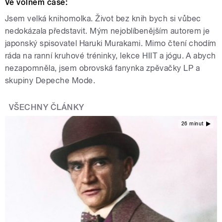
Ve volném čase:
Jsem velká knihomolka. Život bez knih bych si vůbec
nedokázala představit. Mým nejoblíbenějším autorem je
japonský spisovatel Haruki Murakami. Mimo čtení chodím
ráda na ranní kruhové tréninky, lekce HIIT a jógu. A abych
nezapomněla, jsem obrovská fanynka zpěvačky LP a
skupiny Depeche Mode.
VŠECHNY ČLÁNKY
26 minut