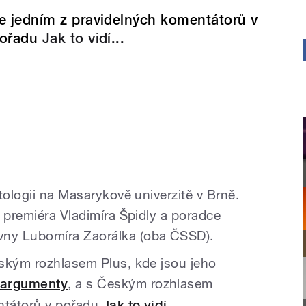
e jedním z pravidelných komentátorů v
ořadu
Jak to vidí...
tologii na Masarykově univerzitě v Brně.
 premiéra Vladimíra Špidly a poradce
ny Lubomíra Zaorálka (oba ČSSD).
ským rozhlasem Plus, kde jsou jeho
 argumenty
, a s Českým rozhlasem
entátorů v pořadu
Jak to vidí...