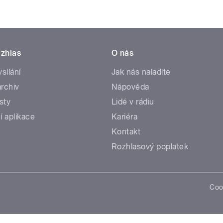
zhlas
O nás
ysílání
Jak nás naladíte
rchiv
Nápověda
sty
Lidé v rádiu
í aplikace
Kariéra
Kontakt
Rozhlasový poplatek
Coo