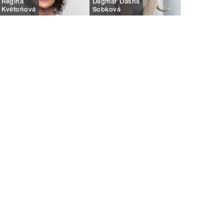
Regina
Dagmar Dasha
Květoňová
Sobková