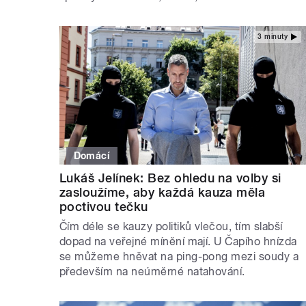
3 minuty
Domácí
Lukáš Jelínek: Bez ohledu na volby si
zasloužíme, aby každá kauza měla
poctivou tečku
Čím déle se kauzy politiků vlečou, tím slabší
dopad na veřejné mínění mají. U Čapího hnízda
se můžeme hněvat na ping-pong mezi soudy a
především na neúměrné natahování.