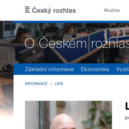
Přejít k hlavnímu obsahu
iRozhlas
Základní informace
Ekonomika
Vysíl
INFORMACE
LIDÉ
p