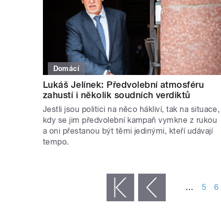
Domácí
Lukáš Jelínek: Předvolební atmosféru
zahustí i několik soudních verdiktů
Jestli jsou politici na něco hákliví, tak na situace,
kdy se jim předvolební kampaň vymkne z rukou
a oni přestanou být těmi jedinými, kteří udávají
tempo.
STRÁNKY
…
5
6
« první
‹ předchozí