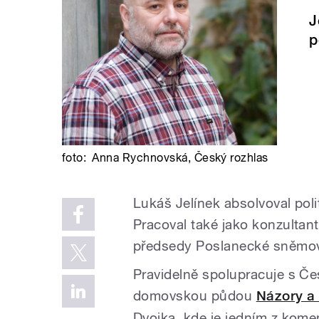
J
p
foto:
Anna Rychnovská
,
Český rozhlas
Lukáš Jelínek absolvoval poli
Pracoval také jako konzultant
předsedy Poslanecké sněmov
Pravidelně spolupracuje s Če
domovskou půdou
Názory a
Dvojka, kde je jedním z kom