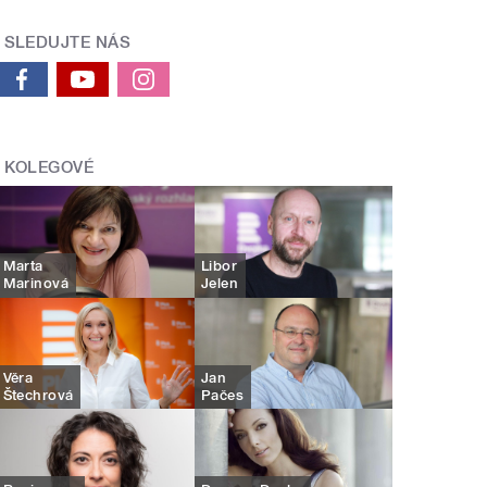
SLEDUJTE NÁS
KOLEGOVÉ
Marta
Libor
Marinová
Jelen
Věra
Jan
Štechrová
Pačes