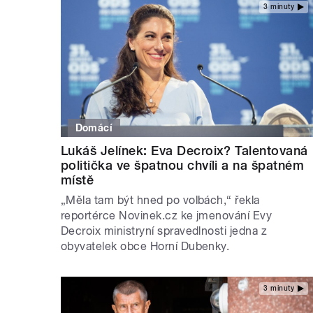
3 minuty
Domácí
Lukáš Jelínek: Eva Decroix? Talentovaná
politička ve špatnou chvíli a na špatném
místě
„Měla tam být hned po volbách,“ řekla
reportérce Novinek.cz ke jmenování Evy
Decroix ministryní spravedlnosti jedna z
obyvatelek obce Horní Dubenky.
3 minuty