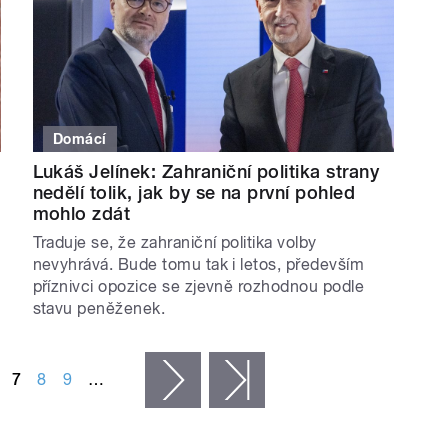
Domácí
Lukáš Jelínek: Zahraniční politika strany
nedělí tolik, jak by se na první pohled
mohlo zdát
Traduje se, že zahraniční politika volby
nevyhrává. Bude tomu tak i letos, především
příznivci opozice se zjevně rozhodnou podle
stavu peněženek.
7
8
9
…
následující ›
poslední »