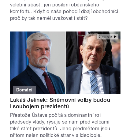
volební účasti, jen posílení občanského
komfortu. Když o naše pohodlí dbají obchodníci,
proč by tak neměl uvažovat i stát?
3 minuty
Domácí
Lukáš Jelínek: Sněmovní volby budou
i soubojem prezidentů
Přestože Ústava počítá s dominantní roli
předsedy vlády, rýsuje se nám před volbami
také střet prezidentů. Jeho předmětem jsou
přitom nejen politické strany a ideologie.