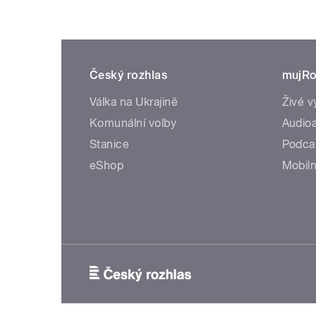
Český rozhlas
mujRo
Válka na Ukrajině
Živé v
Komunální volby
Audioa
Stanice
Podca
eShop
Mobiln