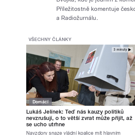
Příležitostně komentuje česk
a Radiožurnálu.
VŠECHNY ČLÁNKY
3 minuty
Domácí
Lukáš Jelínek: Teď nás kauzy politiků
nevzrušují, o to větší zvrat může přijít, až
se ucho utrhne
Navzdory snaze vládní koalice mít hlavním