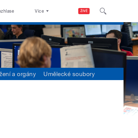
ozhlase
Více
ŽIVĚ
žení a orgány
Umělecké soubory