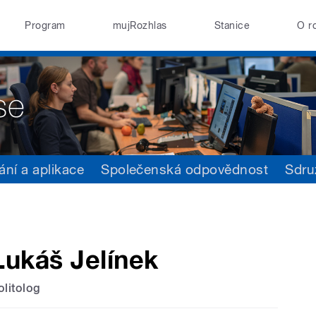
Program
mujRozhlas
Stanice
O r
ání a aplikace
Společenská odpovědnost
Sdru
Lukáš Jelínek
olitolog