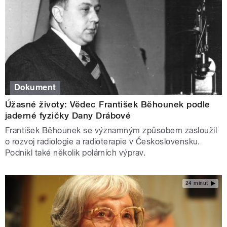
Dokument
Úžasné životy: Vědec František Běhounek podle
jaderné fyzičky Dany Drábové
František Běhounek se významným způsobem zasloužil
o rozvoj radiologie a radioterapie v Československu.
Podnikl také několik polárních výprav.
24 minut