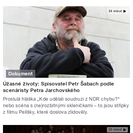
24 minut
Dokument
Úžasné životy: Spisovatel Petr Šabach podle
scenáristy Petra Jarchovského
Proslulá hláška „Kde udělali soudruzi z NDR chybu?“
nebo scéna s (ne)rozbitnými skleničkami – to jsou střípky
z filmu Pelíšky, které doslova zlidověly.
23 minut