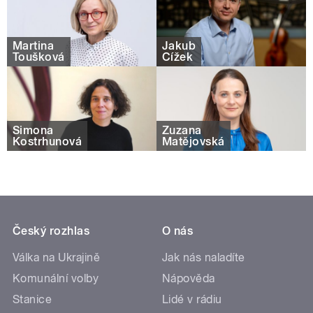
Martina
Jakub
Toušková
Čížek
Simona
Zuzana
Kostrhunová
Matějovská
Český rozhlas
O nás
Válka na Ukrajině
Jak nás naladíte
Komunální volby
Nápověda
Stanice
Lidé v rádiu