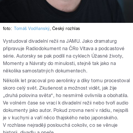
foto:
Tomáš Vodňanský
,
Český rozhlas
Vystudoval divadelní režii na JAMU. Jako dramaturg
připravuje Radiodokument na ČRo Vltava a podcastové
série. Autorsky se pak podílí na cyklech Úžasné životy,
Momenty a Návraty do minulosti, stejně tak jako na
několika samostatných dokumentech.
Několik let pracoval pro aerolinky a díky tomu procestoval
skoro celý svět. Zkušenost a možnost vidět, jak žije
„druhá polovina světa“, ho nesmírně ovlivnila a obohatila.
Ve volném čase se vrací k divadelní režii nebo tvoří audio
dokumenty jako autor. Pokud zrovna není v rádiu, nejspíš
je v kuchyni a vaří něco thajského nebo japonského.
V rozhlase nejraději poslouchá cokoliv, co se věnuje
historii, divadlu a opeře.