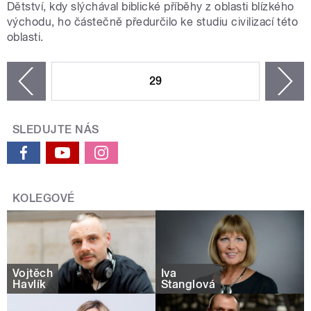
Dětství, kdy slýchával biblické příběhy z oblasti blízkého
východu, ho částečně předurčilo ke studiu civilizací této
oblasti.
STRÁNKY
29
n
zí
SLEDUJTE NÁS
KOLEGOVÉ
Vojtěch
Iva
Havlík
Stanglová