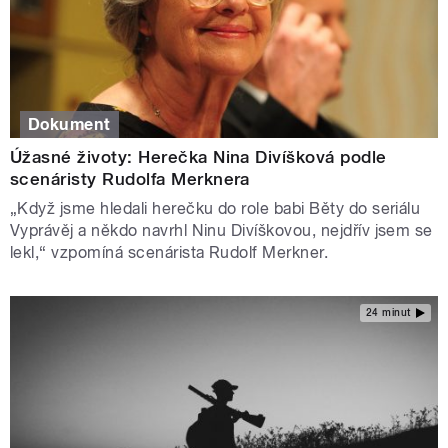
Dokument
Úžasné životy: Herečka Nina Divíšková podle
scenáristy Rudolfa Merknera
„Když jsme hledali herečku do role babi Běty do seriálu
Vyprávěj a někdo navrhl Ninu Divíškovou, nejdřív jsem se
lekl,“ vzpomíná scenárista Rudolf Merkner.
24 minut