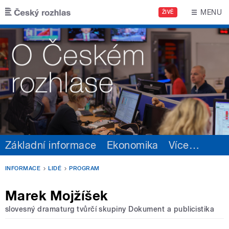
Přejít k hlavnímu obsahu
MENU
ŽIVĚ
Základní informace
Ekonomika
Více
…
INFORMACE
LIDÉ
PROGRAM
Marek Mojžíšek
slovesný dramaturg tvůrčí skupiny Dokument a publicistika