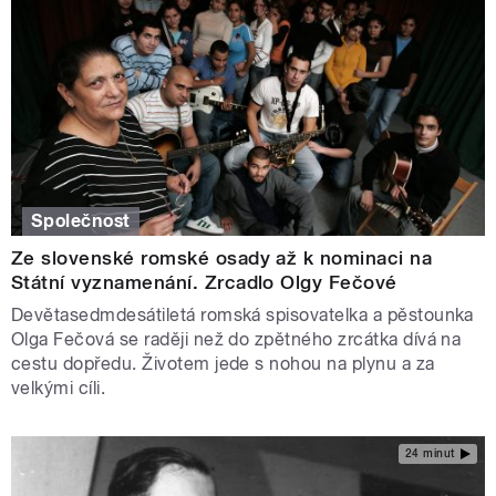
Společnost
Ze slovenské romské osady až k nominaci na
Státní vyznamenání. Zrcadlo Olgy Fečové
Devětasedmdesátiletá romská spisovatelka a pěstounka
Olga Fečová se raději než do zpětného zrcátka dívá na
cestu dopředu. Životem jede s nohou na plynu a za
velkými cíli.
24 minut