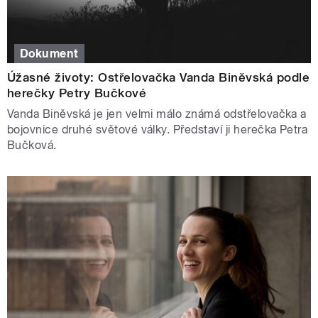
Dokument
Úžasné životy: Ostřelovačka Vanda Biněvská podle
herečky Petry Bučkové
Vanda Biněvská je jen velmi málo známá odstřelovačka a
bojovnice druhé světové války. Představí ji herečka Petra
Bučková.