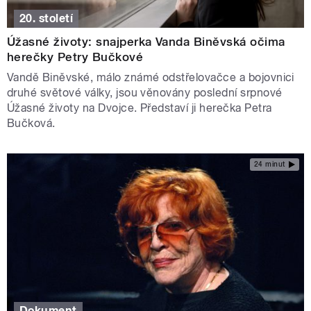
20. století
Úžasné životy: snajperka Vanda Biněvská očima
herečky Petry Bučkové
Vandě Biněvské, málo známé odstřelovačce a bojovnici
druhé světové války, jsou věnovány poslední srpnové
Úžasné životy na Dvojce. Představí ji herečka Petra
Bučková.
24 minut
Dokument