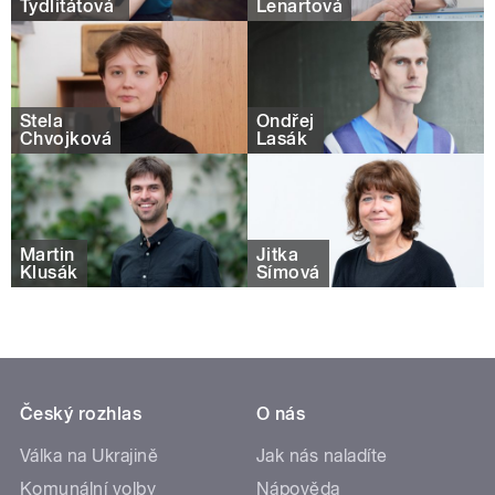
Tydlitátová
Lenartová
Stela
Ondřej
Chvojková
Lasák
Martin
Jitka
Klusák
Šímová
Český rozhlas
O nás
Válka na Ukrajině
Jak nás naladíte
Komunální volby
Nápověda