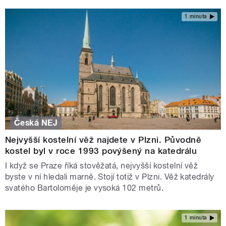
1 minuta
Česká NEJ
Nejvyšší kostelní věž najdete v Plzni. Původně
kostel byl v roce 1993 povýšený na katedrálu
I když se Praze říká stověžatá, nejvyšší kostelní věž
byste v ní hledali marně. Stojí totiž v Plzni. Věž katedrály
svatého Bartoloměje je vysoká 102 metrů.
1 minuta