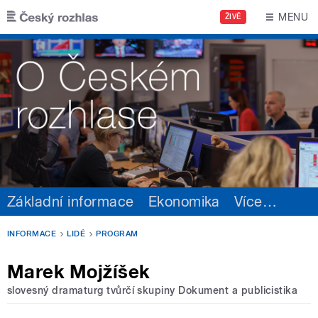
Přejít k hlavnímu obsahu
MENU
ŽIVĚ
Základní informace
Ekonomika
Více
…
INFORMACE
LIDÉ
PROGRAM
Marek Mojžíšek
slovesný dramaturg tvůrčí skupiny Dokument a publicistika