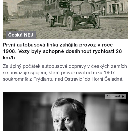
Česká NEJ
První autobusová linka zahájila provoz v roce
1908. Vozy byly schopné dosáhnout rychlosti 28
km/h
Za úplný počátek autobusové dopravy v českých zemích
se považuje spojení, které provozoval od roku 1907
soukromník z Frýdlantu nad Ostravicí do Horní Čeladné.
10 minut