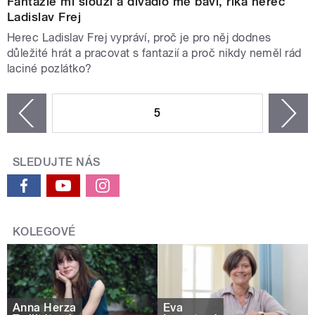
Fantazie mi slouží a divadlo mě baví, říká herec
Ladislav Frej
Herec Ladislav Frej vypráví, proč je pro něj dodnes
důležité hrát a pracovat s fantazií a proč nikdy neměl rád
laciné pozlátko?
STRÁNKY
5
n
zí
SLEDUJTE NÁS
KOLEGOVÉ
Anna Herza
Eva