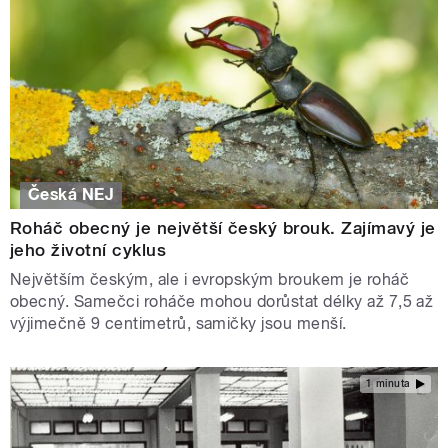
Česká NEJ
Roháč obecný je největší český brouk. Zajímavý je
jeho životní cyklus
Největším českým, ale i evropským broukem je roháč
obecný. Samečci roháče mohou dorůstat délky až 7,5 až
výjimečně 9 centimetrů, samičky jsou menší.
1 minuta