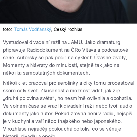
foto:
Tomáš Vodňanský
,
Český rozhlas
Vystudoval divadelní režii na JAMU. Jako dramaturg
připravuje Radiodokument na ČRo Vltava a podcastové
série. Autorsky se pak podílí na cyklech Úžasné životy,
Momenty a Návraty do minulosti, stejně tak jako na
několika samostatných dokumentech.
Několik let pracoval pro aerolinky a díky tomu procestoval
skoro celý svět. Zkušenost a možnost vidět, jak žije
„druhá polovina světa“, ho nesmírně ovlivnila a obohatila.
Ve volném čase se vrací k divadelní režii nebo tvoří audio
dokumenty jako autor. Pokud zrovna není v rádiu, nejspíš
je v kuchyni a vaří něco thajského nebo japonského.
V rozhlase nejraději poslouchá cokoliv, co se věnuje
historii, divadlu a opeře.