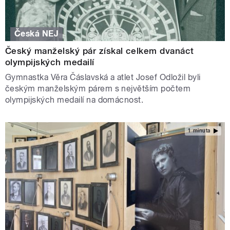
Česká NEJ
Český manželský pár získal celkem dvanáct
olympijských medailí
Gymnastka Věra Čáslavská a atlet Josef Odložil byli
českým manželským párem s největším počtem
olympijských medailí na domácnost.
1 minuta