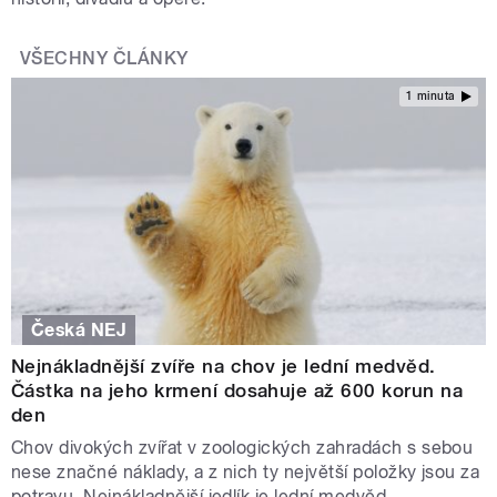
VŠECHNY ČLÁNKY
1 minuta
Česká NEJ
Nejnákladnější zvíře na chov je lední medvěd.
Částka na jeho krmení dosahuje až 600 korun na
den
Chov divokých zvířat v zoologických zahradách s sebou
nese značné náklady, a z nich ty největší položky jsou za
potravu. Nejnákladnější jedlík je lední medvěd.