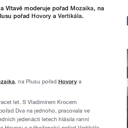
a Vltavě moderuje pořad
Mozaika
, na
lusu pořad
Hovory
a
Vertikála
.
zaika
, na Plusu pořad
Hovory
a
acet let. S Vladimírem Krocem
pořad Dva na jednoho, pracovala ve
ních jedenácti letech hlásila ranní
e Hovory a náboženský pořad Vertikála.