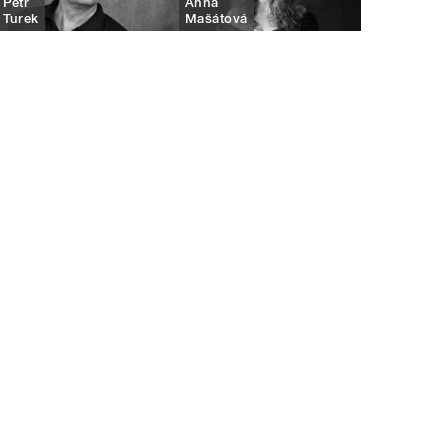
Petr
Anna
Turek
Mašátová