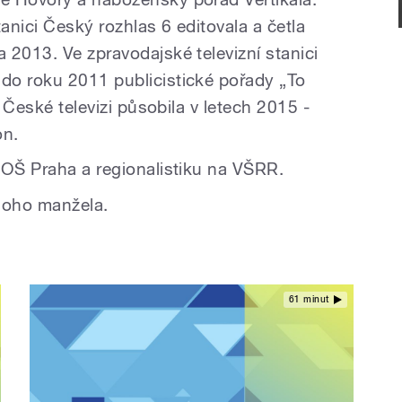
tanici Český rozhlas 6 editovala a četla
 2013. Ve zpravodajské televizní stanici
do roku 2011 publicistické pořady „To
V České televizi působila v letech 2015 -
on.
VOŠ Praha a regionalistiku na VŠRR.
noho manžela.
61 minut