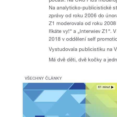
Na analyticko-publicistické s
zprávy od roku 2006 do února
Z1 moderovala od roku 2008 
říkáte vy!“ a „Interwiev Z1“. 
2018 v oddělení self promoti
Vystudovala publicistiku na 
Má dvě děti, dvě kočky a jed
VŠECHNY ČLÁNKY
61 minut