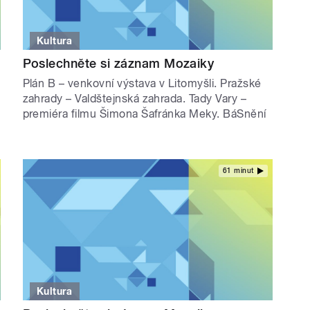
Kultura
Poslechněte si záznam Mozaiky
Plán B – venkovní výstava v Litomyšli. Pražské
zahrady – Valdštejnská zahrada. Tady Vary –
premiéra filmu Šimona Šafránka Meky. BáSnění
61 minut
Kultura