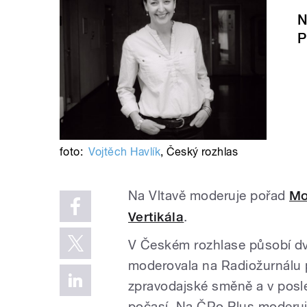
N
P
foto:
Vojtěch Havlík
,
Český rozhlas
Na Vltavě moderuje pořad
Mo
Vertikála
.
V Českém rozhlase působí dv
moderovala na Radiožurnálu 
zpravodajské směně a v posled
počasí. Na ČRo Plus moderuj