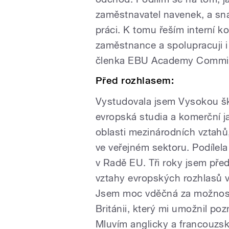
zaměstnavatel navenek, a sna
práci. K tomu řeším interní k
zaměstnance a spolupracuji i 
členka EBU Academy Commi
Před rozhlasem:
Vystudovala jsem Vysokou š
evropská studia a komerční 
oblasti mezinárodních vztah
ve veřejném sektoru. Podílel
v Radě EU. Tři roky jsem pře
vztahy evropských rozhlasů v
Jsem moc vděčná za možnost 
Británii, který mi umožnil po
Mluvím anglicky a francouzs