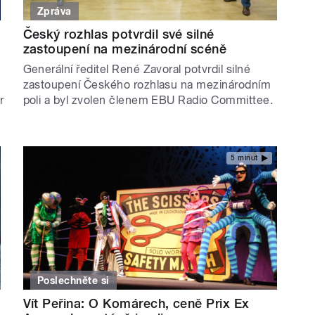
Zpráva
Český rozhlas potvrdil své silné
zastoupení na mezinárodní scéně
Generální ředitel René Zavoral potvrdil silné
zastoupení Českého rozhlasu na mezinárodním
r
poli a byl zvolen členem EBU Radio Committee.
5 minut
Poslechněte si
Vít Peřina: O Komárech, ceně Prix Ex