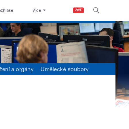
ozhlase
Více
ŽIVĚ
žení a orgány
Umělecké soubory