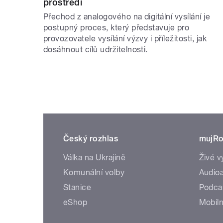
prostředí
Přechod z analogového na digitální vysílání je
postupný proces, který představuje pro
provozovatele vysílání výzvy i příležitosti, jak
dosáhnout cílů udržitelnosti.
Český rozhlas
mujRo
Válka na Ukrajině
Živé v
Komunální volby
Audioa
Stanice
Podca
eShop
Mobiln