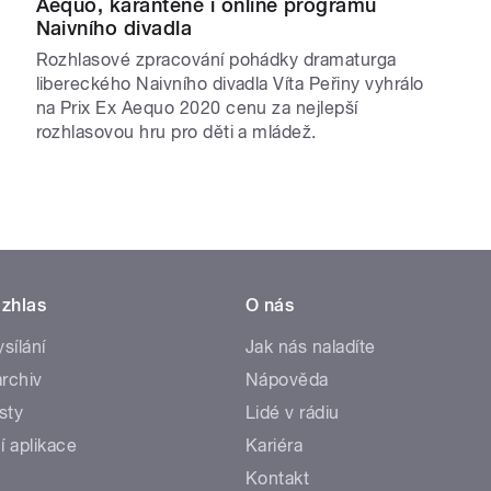
Aequo, karanténě i online programu
Naivního divadla
Rozhlasové zpracování pohádky dramaturga
libereckého Naivního divadla Víta Peřiny vyhrálo
na Prix Ex Aequo 2020 cenu za nejlepší
rozhlasovou hru pro děti a mládež.
zhlas
O nás
ysílání
Jak nás naladíte
rchiv
Nápověda
sty
Lidé v rádiu
í aplikace
Kariéra
Kontakt