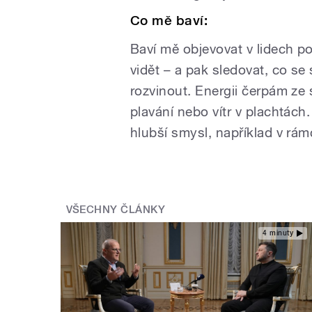
Co mě baví:
Baví mě objevovat v lidech po
vidět – a pak sledovat, co se
rozvinout. Energii čerpám ze 
plavání nebo vítr v plachtách. 
hlubší smysl, například v rám
VŠECHNY ČLÁNKY
4 minuty