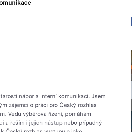
omunikace
arosti nábor a interní komunikaci. Jsem
rým zájemci o práci pro Český rozhlas
em. Vedu výběrová řízení, pomáhám
di a řeším i jejich nástup nebo případný
ak Český rozhlas vystupuje jako