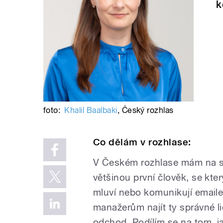
k
foto:
Khalil Baalbaki
,
Český rozhlas
Co dělám v rozhlase:
V Českém rozhlase mám na st
většinou první člověk, se kte
mluví nebo komunikují email
manažerům najít ty správné li
odchod. Podílím se na tom, j