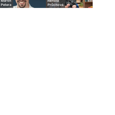
Martin
Renáta
Petera
Průchová