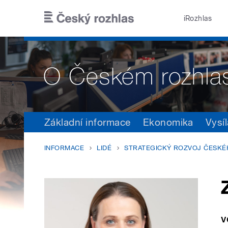
Přejít k hlavnímu obsahu
iRozhlas
Základní informace
Ekonomika
Vysíl
INFORMACE
LIDÉ
STRATEGICKÝ ROZVOJ ČESKÉ
v