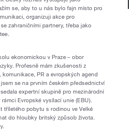
žím se, aby to u nás bylo fajn místo pro
omunikaci, organizuji akce pro
se zahraničními partnery, třeba jako
tee.
kolu ekonomickou v Praze – obor
jazyky. Profesně mám zkušenosti z
ů, komunikace, PR a evropských agend
a jsem se na prvním českém předsednictví
dsedala expertní skupině pro mezinárodní
 rámci Evropské vysílací unie (EBU).
tříletého pobytu s rodinou ve Velké
znat do hloubky britský způsob života.
ky.