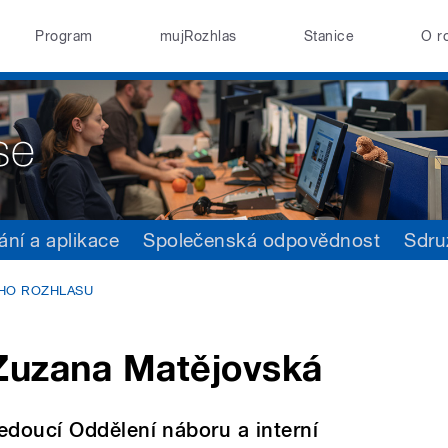
Program
mujRozhlas
Stanice
O r
ání a aplikace
Společenská odpovědnost
Sdru
HO ROZHLASU
Zuzana Matějovská
edoucí Oddělení náboru a interní