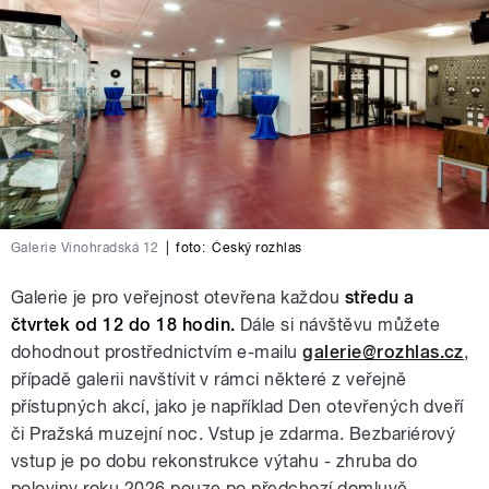
Galerie Vinohradská 12
|
foto:
Český rozhlas
Galerie je pro veřejnost otevřena každou
středu a
čtvrtek od 12 do 18 hodin.
Dále si návštěvu můžete
dohodnout prostřednictvím e-mailu
galerie@rozhlas.cz
,
případě galerii navštívit v rámci některé z veřejně
přístupných akcí, jako je například Den otevřených dveří
či Pražská muzejní noc. Vstup je zdarma. Bezbariérový
vstup je po dobu rekonstrukce výtahu - zhruba do
poloviny roku 2026 pouze po předchozí domluvě.