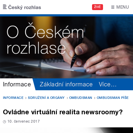
Přejít k hlavnímu obsahu
MENU
ŽIVĚ
Informace
Základní informace
Více
…
INFORMACE
SDRUŽENÍ A ORGÁNY
OMBUDSMAN
OMBUDSMAN PÍŠE
Ovládne virtuální realita newsroomy?
10. červenec 2017