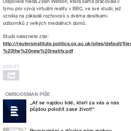
Odpovědi hledá Zillah Watson, která sama pracovala v
týmu pro vývoj virtuální reality v BBC, ve své studii, jež
vznikla na základě rozhovorů s dvěma desítkami
odborníků z velkých mediálních domů.
Studii naleznete zde:
http://reutersinstitute.politics.ox.ac.uk/sites/defaul
%20the%20new%20reality.pdf
OMBUDSMAN PÍŠE
„Ať se najdou lidé, kteří za vás a nás
půjdou položit zase život!“
Porozumění a důvěra nám mohou