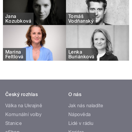
Jana
Tomáš
Kozubková
Vodňanský
Marina
Lenka
Feltlová
Buriánková
Český rozhlas
O nás
Válka na Ukrajině
Jak nás naladíte
Komunální volby
Nápověda
Stanice
Lidé v rádiu