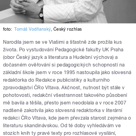
foto:
Tomáš Vodňanský
,
Český rozhlas
Narodila jsem se ve Vlašimi a šťastně zde prožila kus
života. Po vystudování Pedagogické fakulty UK Praha
(obor Český jazyk a literatura a Hudební výchova) a
dočasném ověřování si pedagogických schopností na
základní škole jsem v roce 1995 nastoupila jako slovesná
redaktorka do Redakce publicistiky a kulturního
zpravodajství ČRo Vltava. Akčnost, nutnost být stále v
pohotovosti, redakční všestrannost takového působení
mě bavila a těšila, přesto jsem neodolala a v roce 2007
nadšeně zakotvila jako slovesná redaktorka v literární
redakci ČRo Vltava, kde jsem převzala starost zejména o
literaturu skandinávskou. Od té doby vyhledávám ve
stozích knih ty pravé texty pro rozhlasové vysílání,