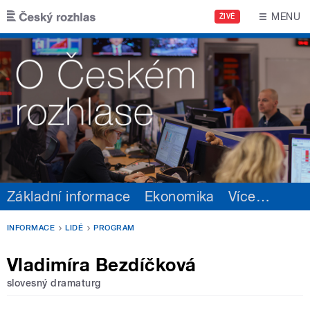
Přejít k hlavnímu obsahu
MENU
ŽIVĚ
Základní informace
Ekonomika
Více
…
INFORMACE
LIDÉ
PROGRAM
Vladimíra Bezdíčková
slovesný dramaturg