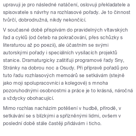
upravuji je pro následné natáčení, oslovuji překladatele a
spisovatele s návrhy na rozhlasové pořady. Je to činnost
tvůrčí, dobrodružná, nikdy nekončící.
V současné době přispívám do pravidelných vltavských
řad a cyklů (od četeb na pokračování, přes schůzky s
literaturou až po poezii), ale účastním se svými
autorskými pořady i speciálních vysílacích projektů
stanice. Dramaturgicky zaštiťuji programové řady Sny,
Stránky na dobrou noc a Osudy. Při přípravě pořadů pro
tuto řadu rozhlasových memoárů se setkávám (stejně
jako moji spolupracovníci a kolegové) s mnoha
pozoruhodnými osobnostmi a práce je to krásná, náročná
a vždycky obohacující.
Mimo rozhlas nacházím potěšení v hudbě, přírodě, v
setkávání se s blízkými a spřízněnými lidmi, ovšem v
poslední době stále častěji přidávám i ticho.