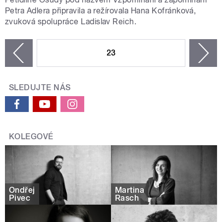
Petra Adlera připravila a režírovala Hana Kofránková,
zvuková spolupráce Ladislav Reich.
STRÁNKY
23
n
zí
SLEDUJTE NÁS
KOLEGOVÉ
Ondřej
Martina
Pivec
Rasch