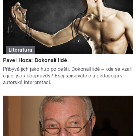
Literatura
Pavel Hoza: Dokonalí lidé
Přibývá jich jako hub po dešti. Dokonalí lidé – kde se vzali
a jací jsou doopravdy? Esej spisovatele a pedagoga v
autorské interpretaci.