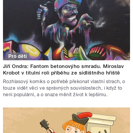
Pro děti
Jiří Ondra: Fantom betonovýho smradu. Miroslav
Krobot v titulní roli příběhu ze sídlištního hřiště
Rozhlasový komiks o potřebě překonat vlastní strach, o
touze vidět věci ve správných souvislostech, i když to
není populární, a o snaze měnit život k lepšímu.