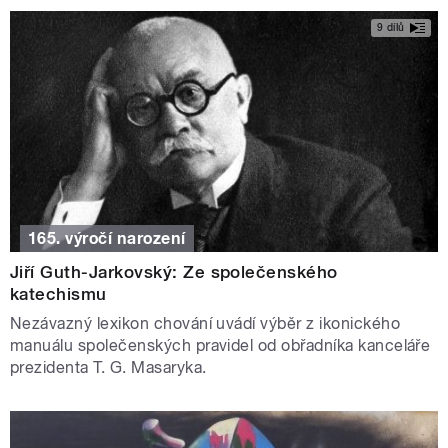
9 dílů
165. výročí narození
Jiří Guth-Jarkovský: Ze společenského
katechismu
Nezávazný lexikon chování uvádí výběr z ikonického
manuálu společenských pravidel od obřadníka kanceláře
prezidenta T. G. Masaryka.