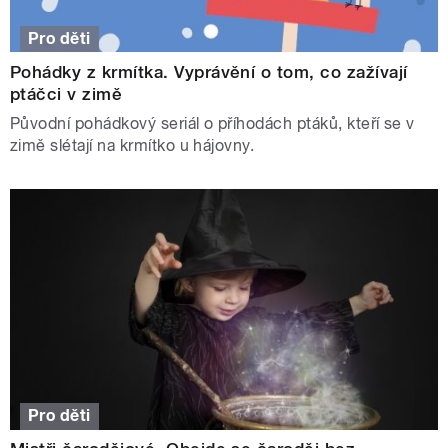
Pro děti
Pohádky z krmítka. Vyprávění o tom, co zažívají
ptáčci v zimě
Původní pohádkový seriál o příhodách ptáků, kteří se v
zimě slétají na krmítko u hájovny.
Pro děti