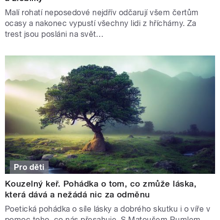
Malí rohatí neposedové nejdřív odčarují všem čertům
ocasy a nakonec vypustí všechny lidi z hříchárny. Za
trest jsou posláni na svět…
Pro děti
Kouzelný keř. Pohádka o tom, co zmůže láska,
která dává a nežádá nic za odměnu
Poetická pohádka o síle lásky a dobrého skutku i o víře v
pomoc toho, co nás přesahuje. S Matoušem Rumlem,