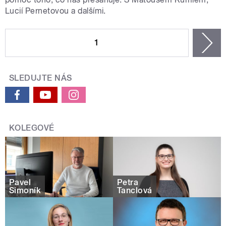
Lucií Pernetovou a dalšími.
STRÁNKY
1
n
SLEDUJTE NÁS
KOLEGOVÉ
Pavel
Petra
Šimoník
Tanclová