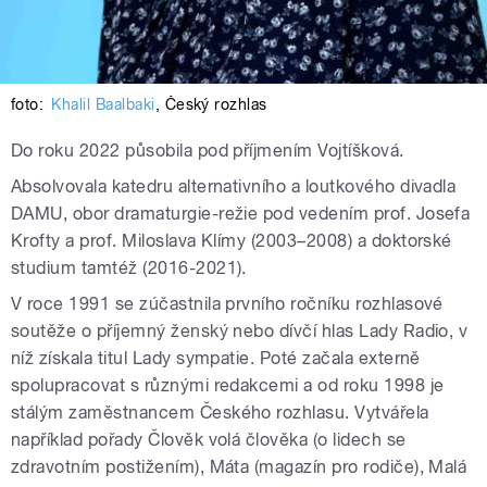
foto:
Khalil Baalbaki
,
Český rozhlas
Do roku 2022 působila pod příjmením Vojtíšková.
Absolvovala katedru alternativního a loutkového divadla
DAMU, obor dramaturgie-režie pod vedením prof. Josefa
Krofty a prof. Miloslava Klímy (2003–2008) a doktorské
studium tamtéž (2016-2021).
V roce 1991 se zúčastnila prvního ročníku rozhlasové
soutěže o příjemný ženský nebo dívčí hlas Lady Radio, v
níž získala titul Lady sympatie. Poté začala externě
spolupracovat s různými redakcemi a od roku 1998 je
stálým zaměstnancem Českého rozhlasu. Vytvářela
například pořady Člověk volá člověka (o lidech se
zdravotním postižením), Máta (magazín pro rodiče), Malá