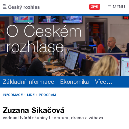
Přejít k hlavnímu obsahu
MENU
ŽIVĚ
Základní informace
Ekonomika
Více
…
INFORMACE
LIDÉ
PROGRAM
Zuzana Sikačová
vedoucí tvůrčí skupiny Literatura, drama a zábava