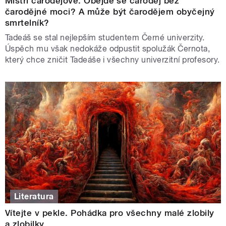
Mistři čarodějové. Obejde se čaroděj bez
čarodějné moci? A může být čarodějem obyčejný
smrtelník?
Tadeáš se stal nejlepším studentem Černé univerzity.
Úspěch mu však nedokáže odpustit spolužák Černota,
který chce zničit Tadeáše i všechny univerzitní profesory.
Literatura
Vítejte v pekle. Pohádka pro všechny malé zlobily
a zlobilky