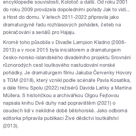
encyklopedie souvislostí, Kolotoč a další. Od roku 2001
do roku 2009 provázela dopoledními pořady Jak to vidí...
a Host do domu. V letech 2011-2022 připravila jako
dramaturgyně řadu rozhlasových pohádek, četeb na
pokračování a seriálů pro Hajaju.
Kromě toho působila v Divadle Lampion Kladno (2006-
2013) a v roce 2015 byla iniciátorem a dramaturgem
česko-norsko-islandského divadelního projektu Srovnání
různorodých cest loutkového nastudování norské
pohádky. Je dramaturgem filmu Jakuba Červenky Hovory
s TGM (2018), který vznikl podle scénáře Pavla Kosatíka,
a dále filmu Spolu (2022) režisérů Davida Laňky a Martina
Müllera. S historičkou a archivářkou Olgou Fejtovou
napsala knihu Dvě duhy nad popravištěm (2021) o
osudech lidí v neklidné době bělohorské. Jako odborná
editorka připravila publikaci Živé dědictví loutkářství
(2013).