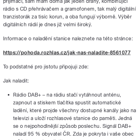
přijímači, sám mám doma jak jeden drahý, kombinující
rádio s CD přehrávačem a gramofonem, tak malý digitální
tranzistorák za tisíc korun, a oba fungují výborně. Výběr
digitálních rádií je dnes již velmi široký.
Informace o naladění stanice naleznete na této stránce:
https://pohoda.rozhlas.cz/jak-nas-naladite-8561077
To podstatné pro jistotu připojuji zde:
Jak naladit:
Rádio DAB+ – na rádiu stačí vytáhnout anténu,
zapnout a stiskem tlačítka spustit automatické
ladění, které projde všechny dostupné kanály jako na
televizi a uloží rozhlasové stanice do paměti. Jedná
se o nejpohodlnější způsob poslechu. Signál DAB+
naladí 95 % obyvatel ČR. Zda je pokryta i vaše obec