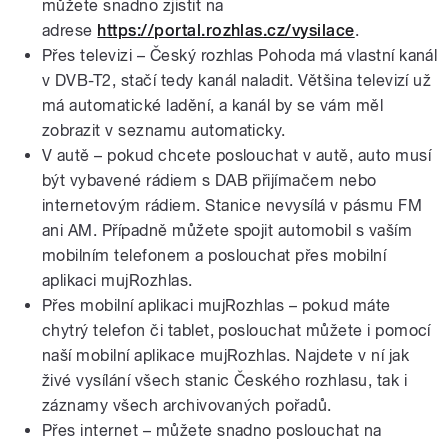
můžete snadno zjistit na
adrese
https://portal.rozhlas.cz/vysilace
.
Přes televizi – Český rozhlas Pohoda má vlastní kanál
v DVB-T2, stačí tedy kanál naladit. Většina televizí už
má automatické ladění, a kanál by se vám měl
zobrazit v seznamu automaticky.
V autě – pokud chcete poslouchat v autě, auto musí
být vybavené rádiem s DAB přijímačem nebo
internetovým rádiem. Stanice nevysílá v pásmu FM
ani AM. Případně můžete spojit automobil s vaším
mobilním telefonem a poslouchat přes mobilní
aplikaci mujRozhlas.
Přes mobilní aplikaci mujRozhlas – pokud máte
chytrý telefon či tablet, poslouchat můžete i pomocí
naší mobilní aplikace mujRozhlas. Najdete v ní jak
živé vysílání všech stanic Českého rozhlasu, tak i
záznamy všech archivovaných pořadů.
Přes internet – můžete snadno poslouchat na