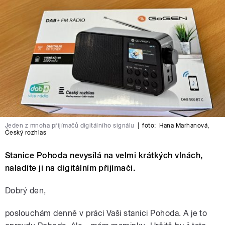
Jeden z mnoha přijímačů digitálního signálu
|
foto:
Hana Marhanová
,
Český rozhlas
Stanice Pohoda nevysílá na velmi krátkých vlnách,
naladíte ji na digitálním přijímači.
Dobrý den,
poslouchám denně v práci Vaši stanici Pohoda. A je to