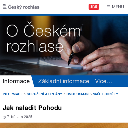
Přejít k hlavnímu obsahu
MENU
ŽIVĚ
Informace
Základní informace
Více
…
INFORMACE
SDRUŽENÍ A ORGÁNY
OMBUDSMAN
VAŠE PODNĚTY
Jak naladit Pohodu
7. březen 2025