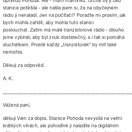
opravdu Pohoda. Ale - mám maminku. Určitě by ji tato
stanice potěšila - ale našla jsem si, že na obyčejném
rádiu ji nenaladí. Jen na počítači? Poraďte mi prosím, jak
bych mohla zařídit, aby mohla tuto stanici
poslouchat. Zatím má malé tranzistorové rádio - dlouho
jsme vybírali, aby byl zvuk dostatečný, a i tak si pomáhá
sluchátkem. Prostě každý „tranzistorák“ by mít také
nemohla.
Děkuji za odpověď.
A. K.
___________________________________________________
Vážená paní,
děkuji Vám za dopis. Stanice Pohoda nevysílá na velmi
krátkých vlnách, ale pohodlně ji naladíte na digitálním