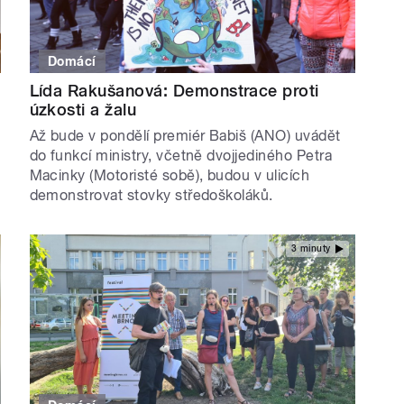
Domácí
Lída Rakušanová: Demonstrace proti
úzkosti a žalu
Až bude v pondělí premiér Babiš (ANO) uvádět
do funkcí ministry, včetně dvojjediného Petra
Macinky (Motoristé sobě), budou v ulicích
demonstrovat stovky středoškoláků.
3 minuty