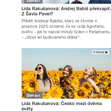
Domácí
Lída Rakušanová: Andrej Babiš překvapil.
Z Šavla Pavel?
Příběh Andreje Babiše, který ve čtvrtek 4.
prosince 2025 oznámil, že se vzdá Agrofertu,
svého – jak to nazval minulý týden v Parlamentu
– „třicet let budovaného dítěte“.
3 minuty
Domácí
Lída Rakušanová: Česko mezi dvěma
světy