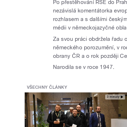
Po přestěhování RSE do Prah
nezávislá komentátorka evro
rozhlasem a s dalšími českým
médii v německojazyčné obla
Za svou práci obdržela řadu 
německého porozumění, v roc
obrany ČR a o rok později Ce
Narodila se v roce 1947.
VŠECHNY ČLÁNKY
3 minuty