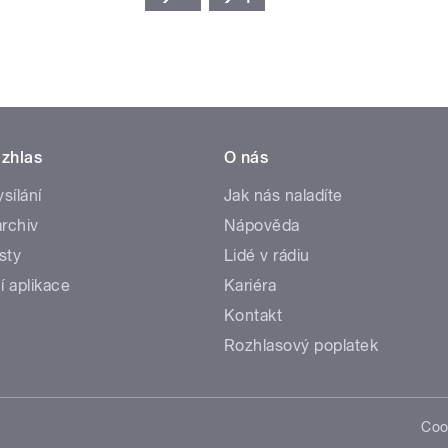
zhlas
O nás
ysílání
Jak nás naladíte
rchiv
Nápověda
sty
Lidé v rádiu
í aplikace
Kariéra
Kontakt
Rozhlasový poplatek
Coo