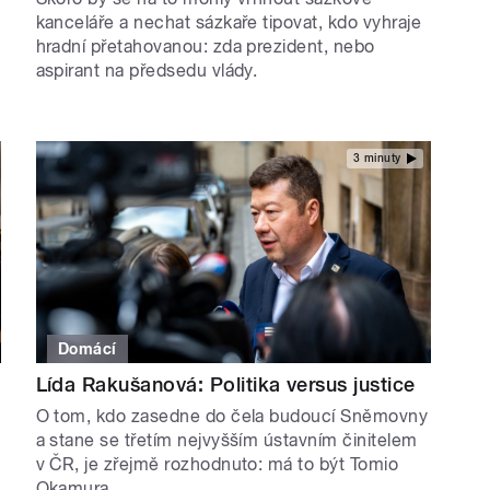
kanceláře a nechat sázkaře tipovat, kdo vyhraje
hradní přetahovanou: zda prezident, nebo
aspirant na předsedu vlády.
3 minuty
Domácí
Lída Rakušanová: Politika versus justice
O tom, kdo zasedne do čela budoucí Sněmovny
a stane se třetím nejvyšším ústavním činitelem
v ČR, je zřejmě rozhodnuto: má to být Tomio
Okamura.