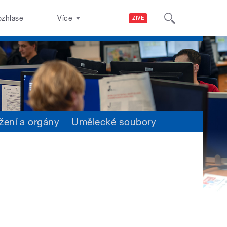
ozhlase
Více
ŽIVĚ
žení a orgány
Umělecké soubory