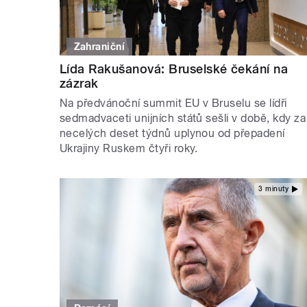
Zahraniční
Lída Rakušanová: Bruselské čekání na
zázrak
Na předvánoční summit EU v Bruselu se lídři
sedmadvaceti unijních států sešli v době, kdy za
necelých deset týdnů uplynou od přepadení
Ukrajiny Ruskem čtyři roky.
3 minuty