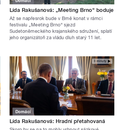
Domácí
Lída Rakušanová: „Meeting Brno“ boduje
Až se napřesrok bude v Brně konat v rámci
festivalu „Meeting Brno“ sjezd
Sudetoněmeckého krajanského sdružení, splatí
jeho organizátoři za vládu dluh starý 11 let.
3 minuty
Domácí
Lída Rakušanová: Hradní přetahovaná
Skoro by se na to mohly vrhnout sázkové