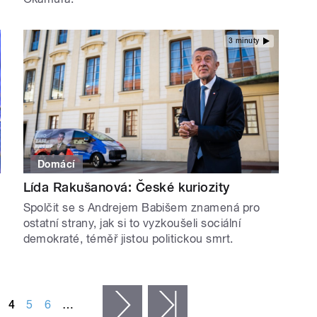
3 minuty
Domácí
Lída Rakušanová: České kuriozity
Spolčit se s Andrejem Babišem znamená pro
ostatní strany, jak si to vyzkoušeli sociální
demokraté, téměř jistou politickou smrt.
4
5
6
…
následující ›
poslední »