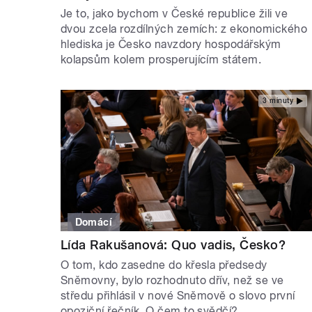
Je to, jako bychom v České republice žili ve
dvou zcela rozdílných zemích: z ekonomického
hlediska je Česko navzdory hospodářským
kolapsům kolem prosperujícím státem.
3 minuty
Domácí
Lída Rakušanová: Quo vadis, Česko?
O tom, kdo zasedne do křesla předsedy
Sněmovny, bylo rozhodnuto dřív, než se ve
středu přihlásil v nové Sněmově o slovo první
opoziční řečník. O čem to svědčí?