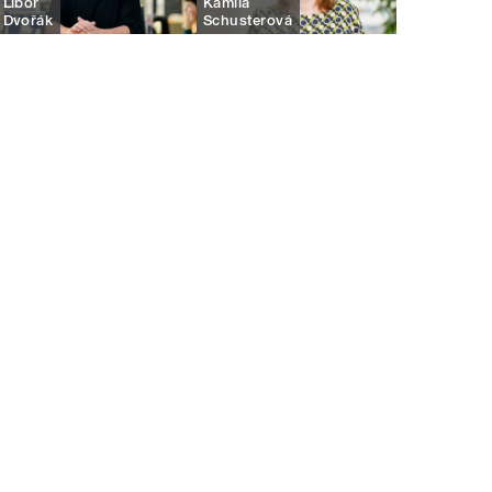
Libor
Kamila
Dvořák
Schusterová