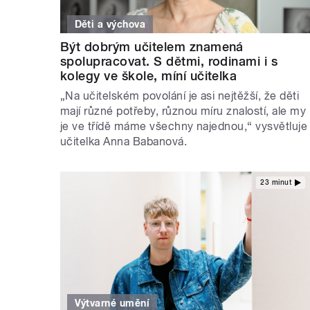
Děti a výchova
Být dobrým učitelem znamená
spolupracovat. S dětmi, rodinami i s
kolegy ve škole, míní učitelka
„Na učitelském povolání je asi nejtěžší, že děti
mají různé potřeby, různou míru znalostí, ale my
je ve třídě máme všechny najednou,“ vysvětluje
učitelka Anna Babanová.
23 minut
Výtvarné umění