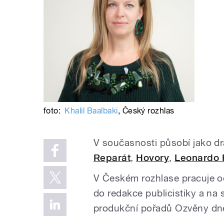
foto:
Khalil Baalbaki
,
Český rozhlas
V současnosti působí jako d
Reparát
,
Hovory
,
Leonardo 
V Českém rozhlase pracuje od
do redakce publicistiky a na 
produkční pořadů Ozvěny dne