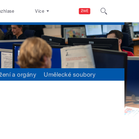
ozhlase
Více
ŽIVĚ
žení a orgány
Umělecké soubory