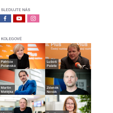
SLEDUJTE NÁS
KOLEGOVÉ
Patricie
Luboš
Polanská
Palata
Martin
Zdeněk
Matějka
Novák