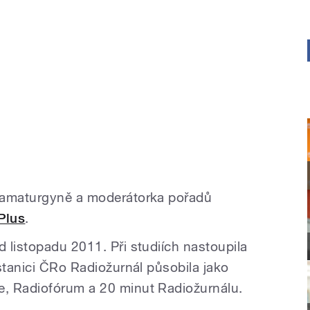
ramaturgyně a moderátorka pořadů
Plus
.
 listopadu 2011. Při studiích nastoupila
stanici ČRo Radiožurnál působila jako
, Radiofórum a 20 minut Radiožurnálu.