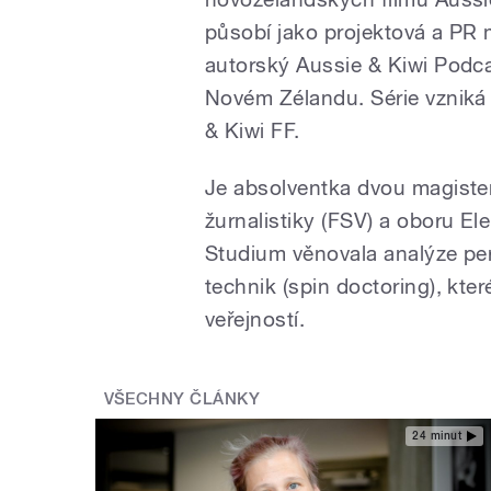
působí jako projektová a P
autorský Aussie & Kiwi Podcas
Novém Zélandu. Série vzniká u
& Kiwi FF.
Je absolventka dvou magister
žurnalistiky (FSV) a oboru El
Studium věnovala analýze pe
technik (spin doctoring), kte
veřejností.
VŠECHNY ČLÁNKY
24 minut