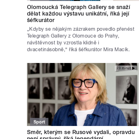
Olomoucká Telegraph Gallery se snaží
dělat každou výstavu unikátní, říká její
šéfkurátor
„Kdyby se nějakým zázrakem povedlo přenést
Telegraph Gallery z Olomouce do Prahy,
návštěvnost by vzrostla klidně i
dvacetinásobně,“ říká šéfkurátor Mira Macík.
23 minut
Sport
Směr, kterým se Rusové vydali, opravdu
není správný, říká legendární