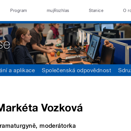
Program
mujRozhlas
Stanice
O r
ání a aplikace
Společenská odpovědnost
Sdru
Markéta Vozková
ramaturgyně, moderátorka