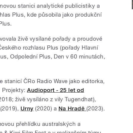
ovou stanici analytické publicistiky a
las Plus, kde působila jako produkční
Plus.
ovala živě vysílané pořady a proudové
y Českého rozhlasu Plus (pořady Hlavní
Plus, Odpolední Plus, Den v 60 minutách,
 stanicí ČRo Radio Wave jako editorka,
 Projekty:
Audioport - 25 let od
2018; živě vysíláno z vily Tugendhat),
u
(2019),
Urny
(2020) a
Na Hradě
(2023).
lmovou přehlídku australských a
 & Kiwi Film Fest a v realizačním týmu