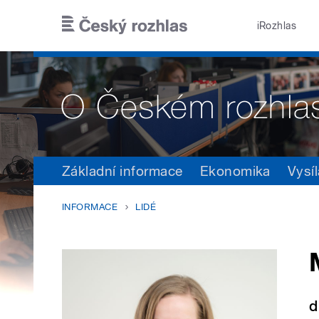
Přejít k hlavnímu obsahu
iRozhlas
Základní informace
Ekonomika
Vysíl
INFORMACE
LIDÉ
d