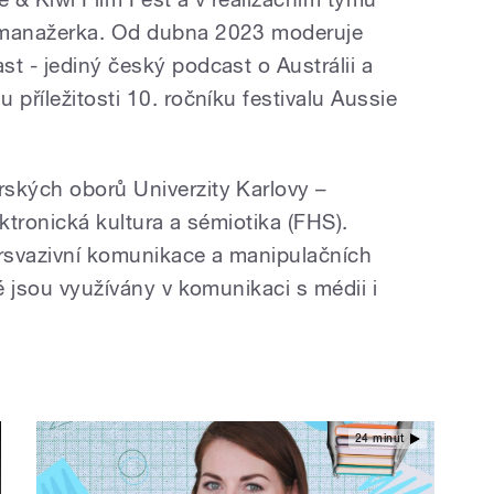
R manažerka. Od dubna 2023 moderuje
t - jediný český podcast o Austrálii a
 příležitosti 10. ročníku festivalu Aussie
ských oborů Univerzity Karlovy –
ektronická kultura a sémiotika (FHS).
rsvazivní komunikace a manipulačních
ré jsou využívány v komunikaci s médii i
24 minut