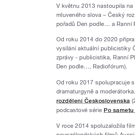
V květnu 2013 nastoupila na n
mluveného slova – Český rozh
pořadů Den podle… a Ranní 
Od roku 2014 do 2020 připrav
vysílání aktuální publicistik
zprávy - publicistika, Ranní 
Den podle…, Radiofórum).
Od roku 2017 spolupracuje se
dramaturgyně a moderátorka.
rozdělení Československa
(
podcastové série
Po samet
V roce 2014 spoluzaložila fi
novozélandských filmů Aussie