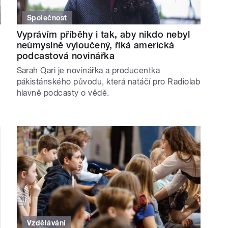
Společnost
Vyprávím příběhy i tak, aby nikdo nebyl
neúmyslně vyloučený, říká americká
podcastová novinářka
Sarah Qari je novinářka a producentka
pákistánského původu, která natáčí pro Radiolab
hlavně podcasty o vědě.
Vzdělávání