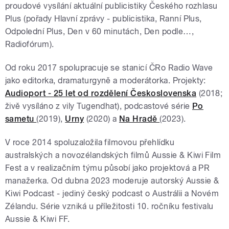
proudové vysílání aktuální publicistiky Českého rozhlasu
Plus (pořady Hlavní zprávy - publicistika, Ranní Plus,
Odpolední Plus, Den v 60 minutách, Den podle…,
Radiofórum).
Od roku 2017 spolupracuje se stanicí ČRo Radio Wave
jako editorka, dramaturgyně a moderátorka. Projekty:
Audioport - 25 let od rozdělení Československa
(2018;
živě vysíláno z vily Tugendhat), podcastové série
Po
sametu
(2019),
Urny
(2020) a
Na Hradě
(2023).
V roce 2014 spoluzaložila filmovou přehlídku
australských a novozélandských filmů Aussie & Kiwi Film
Fest a v realizačním týmu působí jako projektová a PR
manažerka. Od dubna 2023 moderuje autorský Aussie &
Kiwi Podcast - jediný český podcast o Austrálii a Novém
Zélandu. Série vzniká u příležitosti 10. ročníku festivalu
Aussie & Kiwi FF.