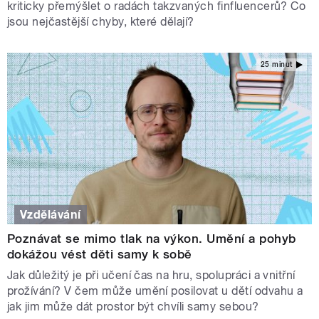
kriticky přemýšlet o radách takzvaných finfluencerů? Co
jsou nejčastější chyby, které dělají?
25 minut
Vzdělávání
Poznávat se mimo tlak na výkon. Umění a pohyb
dokážou vést děti samy k sobě
Jak důležitý je při učení čas na hru, spolupráci a vnitřní
prožívání? V čem může umění posilovat u dětí odvahu a
jak jim může dát prostor být chvíli samy sebou?