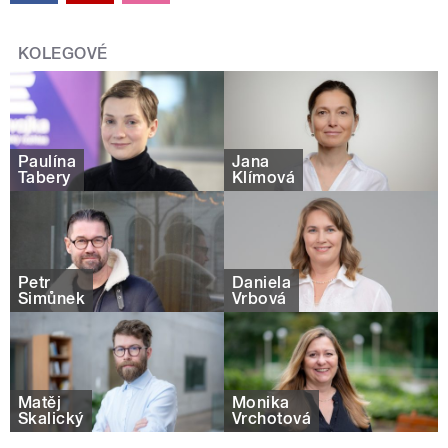
KOLEGOVÉ
Paulína
Jana
Tabery
Klímová
Petr
Daniela
Šimůnek
Vrbová
Matěj
Monika
Skalický
Vrchotová