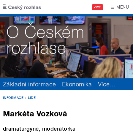
Přejít k hlavnímu obsahu
MENU
ŽIVĚ
Základní informace
Ekonomika
Více
…
INFORMACE
LIDÉ
Markéta Vozková
dramaturgyně, moderátorka