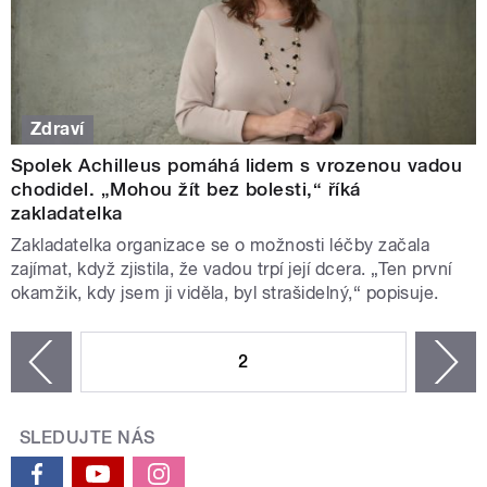
Zdraví
Spolek Achilleus pomáhá lidem s vrozenou vadou
chodidel. „Mohou žít bez bolesti,“ říká
zakladatelka
Zakladatelka organizace se o možnosti léčby začala
zajímat, když zjistila, že vadou trpí její dcera. „Ten první
okamžik, kdy jsem ji viděla, byl strašidelný,“ popisuje.
STRÁNKY
2
n
zí
SLEDUJTE NÁS