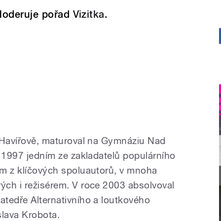
oderuje pořad
Vizitka.
 v Havířově, maturoval na Gymnáziu Nad
ce 1997 jedním ze zakladatelů populárního
ním z klíčových spoluautorů, v mnoha
rých i režisérem. V roce 2003 absolvoval
atedře Alternativního a loutkového
slava Krobota.