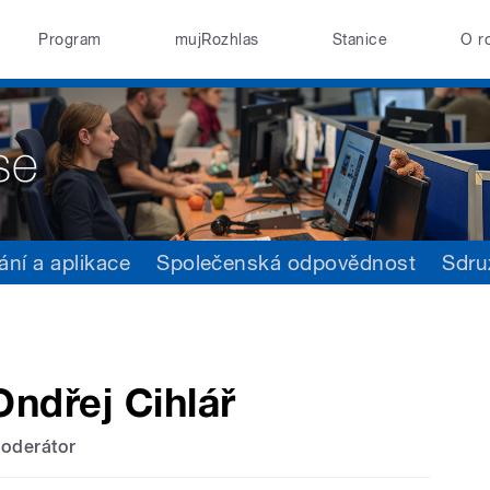
Program
mujRozhlas
Stanice
O r
ání a aplikace
Společenská odpovědnost
Sdru
Ondřej Cihlář
oderátor