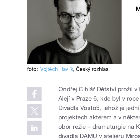
M
foto:
Vojtěch Havlík
,
Český rozhlas
Ondřej Cihlář Dětství prožil
Alejí v Praze 6, kde byl v ro
Divadla Vosto5, jehož je jed
projektech aktérem a v někte
obor režie – dramaturgie na K
divadla DAMU v ateliéru Miro