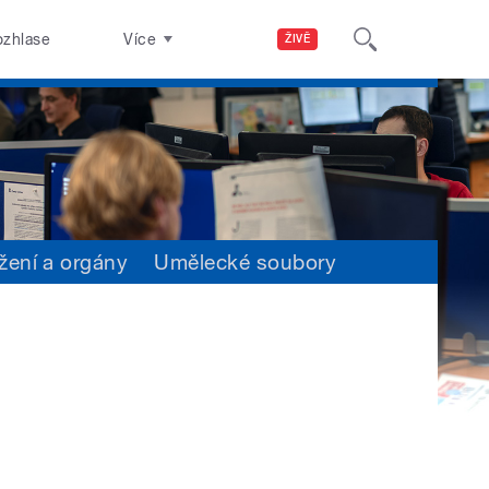
ozhlase
Více
ŽIVĚ
žení a orgány
Umělecké soubory