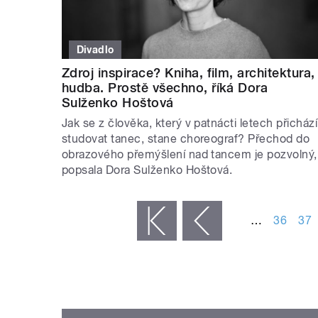
Divadlo
Zdroj inspirace? Kniha, film, architektura,
hudba. Prostě všechno, říká Dora
Sulženko Hoštová
Jak se z člověka, který v patnácti letech přichází
studovat tanec, stane choreograf? Přechod do
obrazového přemýšlení nad tancem je pozvolný,
popsala Dora Sulženko Hoštová.
STRÁNKY
…
36
37
« první
‹ předchozí