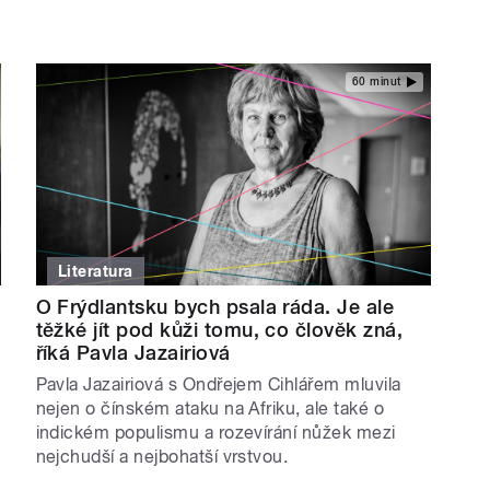
60 minut
Literatura
O Frýdlantsku bych psala ráda. Je ale
těžké jít pod kůži tomu, co člověk zná,
říká Pavla Jazairiová
Pavla Jazairiová s Ondřejem Cihlářem mluvila
nejen o čínském ataku na Afriku, ale také o
indickém populismu a rozevírání nůžek mezi
nejchudší a nejbohatší vrstvou.