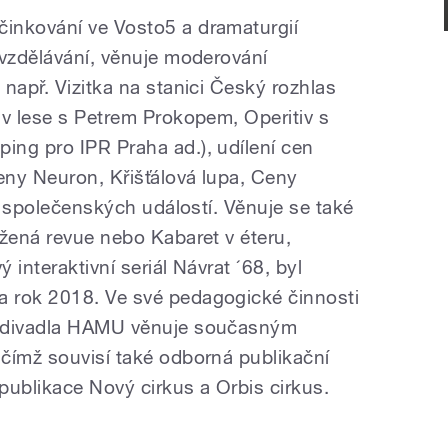
inkování ve Vosto5 a dramaturgií
 vzdělávání, věnuje moderování
např. Vizitka na stanici Český rozhlas
 v lese s Petrem Prokopem, Operitiv s
ng pro IPR Praha ad.), udílení cen
ny Neuron, Křišťálová lupa, Ceny
ch společenských událostí. Věnuje se také
ážená revue nebo Kabaret v éteru,
 interaktivní seriál Návrat ´68, byl
 rok 2018. Ve své pedagogické činnosti
o divadla HAMU věnuje současným
čímž souvisí také odborná publikační
 publikace Nový cirkus a Orbis cirkus.