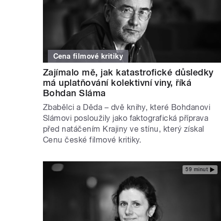
Cena filmové kritiky
Zajímalo mě, jak katastrofické důsledky
má uplatňování kolektivní viny, říká
Bohdan Sláma
Zbabělci a Děda – dvě knihy, které Bohdanovi
Slámovi posloužily jako faktografická příprava
před natáčením Krajiny ve stínu, který získal
Cenu české filmové kritiky.
59 minut