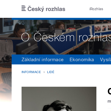
Přejít k hlavnímu obsahu
iRozhlas
Základní informace
Ekonomika
Vysíl
INFORMACE
LIDÉ
m