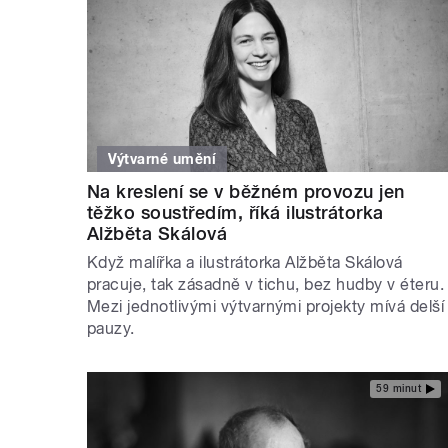
Výtvarné umění
Na kreslení se v běžném provozu jen
těžko soustředím, říká ilustrátorka
Alžběta Skálová
Když malířka a ilustrátorka Alžběta Skálová
pracuje, tak zásadně v tichu, bez hudby v éteru.
Mezi jednotlivými výtvarnými projekty mívá delší
pauzy.
59 minut