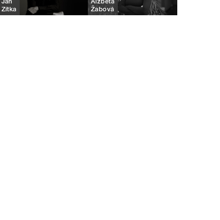
Jan
Alžběta
Zítka
Žabová