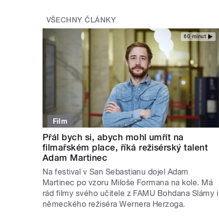
VŠECHNY ČLÁNKY
60 minut
Film
Přál bych si, abych mohl umřít na
filmařském place, říká režisérský talent
Adam Martinec
Na festival v San Sebastianu dojel Adam
Martinec po vzoru Miloše Formana na kole. Má
rád filmy svého učitele z FAMU Bohdana Slámy i
německého režiséra Wernera Herzoga.