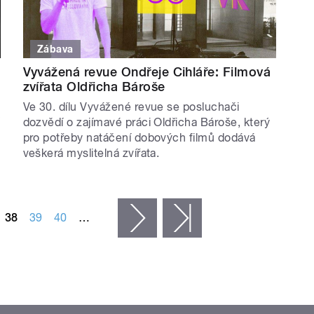
Zábava
Vyvážená revue Ondřeje Cihláře: Filmová
zvířata Oldřicha Bároše
Ve 30. dílu Vyvážené revue se posluchači
dozvědí o zajímavé práci Oldřicha Bároše, který
pro potřeby natáčení dobových filmů dodává
veškerá myslitelná zvířata.
38
39
40
…
následující ›
poslední »