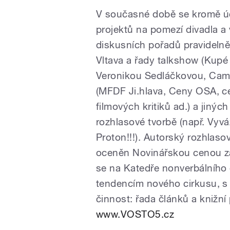
V současné době se kromě úč
projektů na pomezí divadla a
diskusních pořadů pravidelně 
Vltava a řady talkshow (Kupé
Veronikou Sedláčkovou, Campi
(MFDF Ji.hlava, Ceny OSA, ce
filmových kritiků ad.) a jiný
rozhlasové tvorbě (např. Vyv
Proton!!!). Autorský rozhlasový
oceněn Novinářskou cenou za
se na Katedře nonverbálníh
tendencím nového cirkusu, s 
činnost: řada článků a knižní
www.VOSTO5.cz