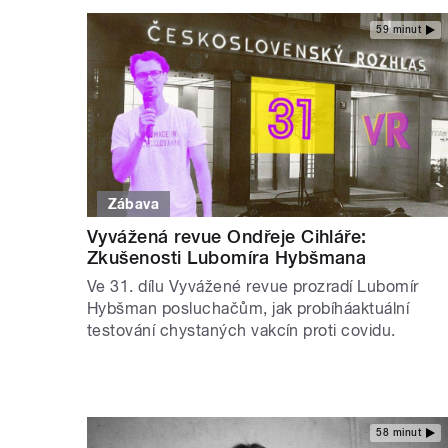
59 minut
Zábava
Vyvážená revue Ondřeje Cihláře:
Zkušenosti Lubomíra Hybšmana
Ve 31. dílu Vyvážené revue prozradí Lubomír
Hybšman posluchačům, jak probíháaktuální
testování chystaných vakcín proti covidu.
58 minut