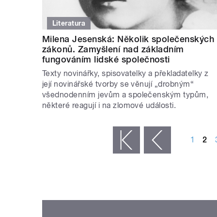
Literatura
Milena Jesenská: Několik společenských
zákonů. Zamyšlení nad základním
fungováním lidské společnosti
Texty novinářky, spisovatelky a překladatelky z
její novinářské tvorby se věnují „drobným“
všednodenním jevům a společenským typům,
některé reagují i na zlomové události.
STRÁNKY
1
2
« první
‹ předchozí