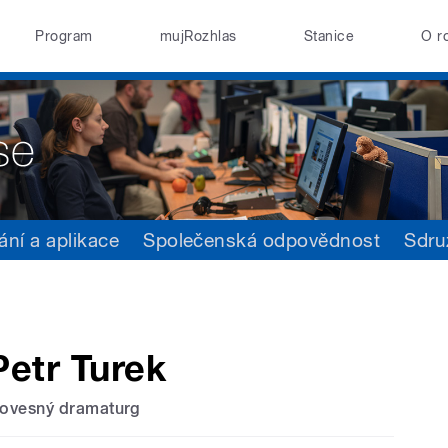
Program
mujRozhlas
Stanice
O r
ání a aplikace
Společenská odpovědnost
Sdru
Petr Turek
lovesný dramaturg