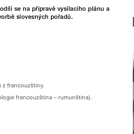
odílí se na přípravě vysílacího plánu a
vorbě slovesných pořadů.
 z francouzštiny.
ologie francouzština – rumunština).