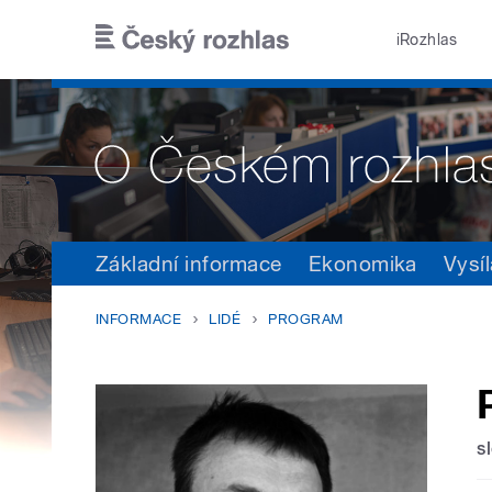
Přejít k hlavnímu obsahu
iRozhlas
Základní informace
Ekonomika
Vysíl
INFORMACE
LIDÉ
PROGRAM
s