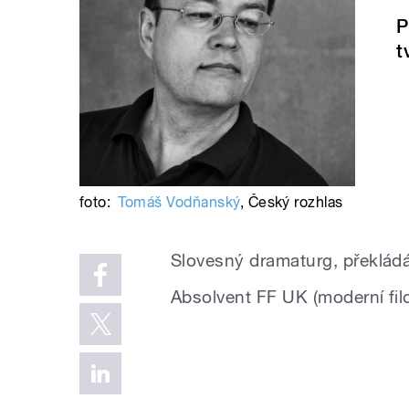
P
t
foto:
Tomáš Vodňanský
,
Český rozhlas
Slovesný dramaturg, překládá
Absolvent FF UK (moderní fil