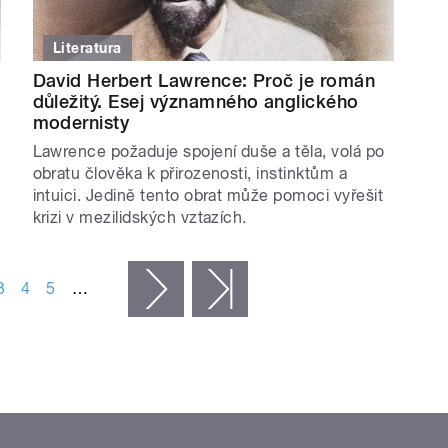
Literatura
David Herbert Lawrence: Proč je román
důležitý. Esej významného anglického
modernisty
Lawrence požaduje spojení duše a těla, volá po
obratu člověka k přirozenosti, instinktům a
intuici. Jedině tento obrat může pomoci vyřešit
krizi v mezilidských vztazích.
3
4
5
…
následující ›
poslední »