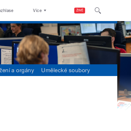
ozhlase
Více
ŽIVĚ
žení a orgány
Umělecké soubory