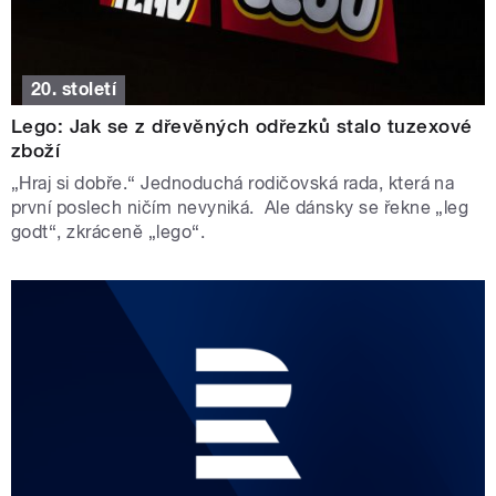
20. století
Lego: Jak se z dřevěných odřezků stalo tuzexové
zboží
„Hraj si dobře.“ Jednoduchá rodičovská rada, která na
první poslech ničím nevyniká. Ale dánsky se řekne „leg
godt“, zkráceně „lego“.