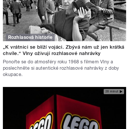
Rozhlasová historie
„K vrátnici se blíží vojáci. Zbývá nám už jen krátká
chvíle.“ Vlny oživují rozhlasové nahrávky
Ponořte se do atmosféry roku 1968 s filmem Vlny a
poslechněte si autentické rozhlasové nahrávky z doby
okupace.
28 minut