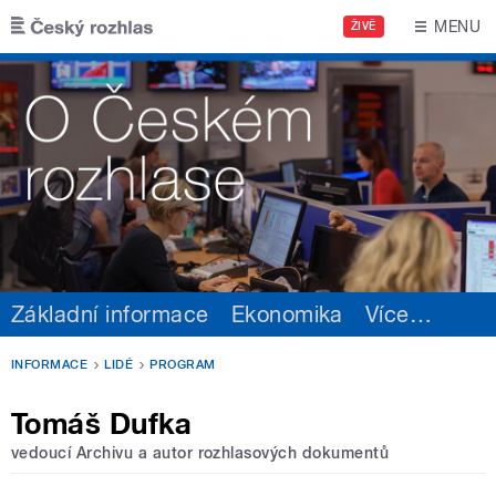
Přejít k hlavnímu obsahu
MENU
ŽIVĚ
Základní informace
Ekonomika
Více
…
INFORMACE
LIDÉ
PROGRAM
Tomáš Dufka
vedoucí Archivu a autor rozhlasových dokumentů