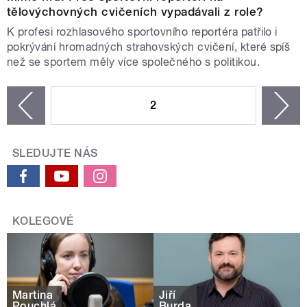
tělovýchovných cvičeních vypadávali z role?
K profesi rozhlasového sportovního reportéra patřilo i
pokrývání hromadných strahovských cvičení, které spíš
než se sportem měly více společného s politikou.
STRÁNKY
2
n
zí
SLEDUJTE NÁS
KOLEGOVÉ
Martina
Jiří
Pouchlá
Burda