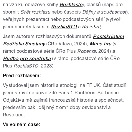
na vzniku obrazové knihy
Rozhlasto
), článků (např. pro
sborník
Svět rozhlasu
nebo časopis
Dějiny a současnost
),
veřejných prezentací nebo podcastových sérií (vytvořil
jsem náměty k sériím
RozhlaSTO
a
Rozehra
).
Jsem autorem rozhlasových dokumentů
Postskriptum
Bedřicha Smetany
(ČRo Vltava, 2024),
Mimo hru
(v
rámci podcastové série ČRo Plus
Rozehra
, 2024)
a
Hudba pro soudruha
(v rámci podcastové série ČRo
Plus
RozhlaSTO
, 2023).
Před rozhlasem:
Vystudoval jsem historii a etnologii na FF UK. Část studií
jsem strávil na univerzitě Paris 1 Panthéon-Sorbonne.
Odjakživa mě zajímá francouzská historie a společnost,
především pak „dějinný zlom“ doby osvícenství a
Revoluce.
Ve volném čase: