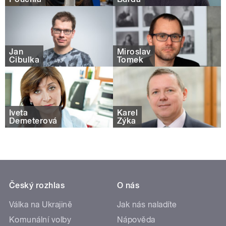
Jan
Miroslav
Cibulka
Tomek
Iveta
Karel
Demeterová
Zýka
Český rozhlas
O nás
Válka na Ukrajině
Jak nás naladíte
Komunální volby
Nápověda