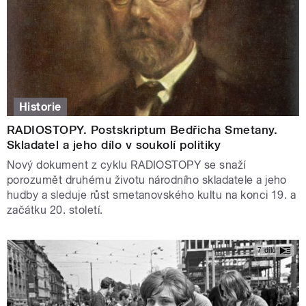
Historie
RADIOSTOPY. Postskriptum Bedřicha Smetany.
Skladatel a jeho dílo v soukolí politiky
Nový dokument z cyklu RADIOSTOPY se snaží
porozumět druhému životu národního skladatele a jeho
hudby a sleduje růst smetanovského kultu na konci 19. a
začátku 20. století.
7 dílů