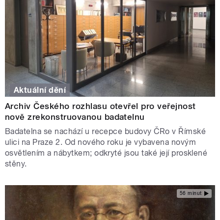
Aktuální dění
Archiv Českého rozhlasu otevřel pro veřejnost
nově zrekonstruovanou badatelnu
Badatelna se nachází u recepce budovy ČRo v Římské
ulici na Praze 2. Od nového roku je vybavena novým
osvětlením a nábytkem; odkryté jsou také její prosklené
stěny.
56 minut