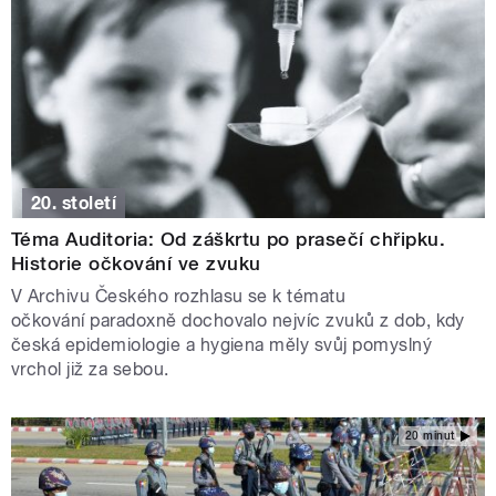
20. století
Téma Auditoria: Od záškrtu po prasečí chřipku.
Historie očkování ve zvuku
V Archivu Českého rozhlasu se k tématu
očkování paradoxně dochovalo nejvíc zvuků z dob, kdy
česká epidemiologie a hygiena měly svůj pomyslný
vrchol již za sebou.
20 minut