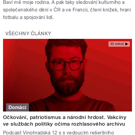
Baví mě moje rodina. A pak taky sledování kulturního a
společenského dění v ČR a ve Francii, čtení knížek, hraní
fotbalu a spojování lidí.
VŠECHNY ČLÁNKY
33 minut
Domácí
Očkování, patriotismus a národní hrdost. Vakcíny
ve službách politiky očima rozhlasového archivu
Podcast Vinohradská 12 s s vedoucím rešeršního