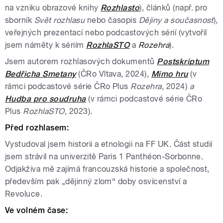
na vzniku obrazové knihy
Rozhlasto
), článků (např. pro
sborník
Svět rozhlasu
nebo časopis
Dějiny a současnost
),
veřejných prezentací nebo podcastových sérií (vytvořil
jsem náměty k sériím
RozhlaSTO
a
Rozehra
).
Jsem autorem rozhlasových dokumentů
Postskriptum
Bedřicha Smetany
(ČRo Vltava, 2024),
Mimo hru
(v
rámci podcastové série ČRo Plus
Rozehra
, 2024)
a
Hudba pro soudruha
(v rámci podcastové série ČRo
Plus
RozhlaSTO
, 2023).
Před rozhlasem:
Vystudoval jsem historii a etnologii na FF UK. Část studií
jsem strávil na univerzitě Paris 1 Panthéon-Sorbonne.
Odjakživa mě zajímá francouzská historie a společnost,
především pak „dějinný zlom“ doby osvícenství a
Revoluce.
Ve volném čase: