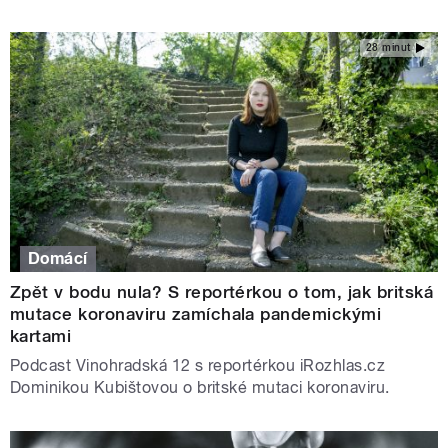
28 minut
Domácí
Zpět v bodu nula? S reportérkou o tom, jak britská
mutace koronaviru zamíchala pandemickými
kartami
Podcast Vinohradská 12 s reportérkou iRozhlas.cz
Dominikou Kubištovou o britské mutaci koronaviru.