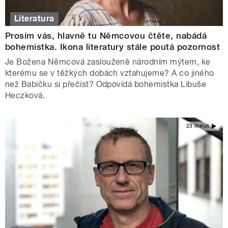
Literatura
Prosím vás, hlavně tu Němcovou čtěte, nabádá
bohemistka. Ikona literatury stále poutá pozornost
Je Božena Němcová zaslouženě národním mýtem, ke
kterému se v těžkých dobách vztahujeme? A co jiného
než Babičku si přečíst? Odpovídá bohemistka Libuše
Heczková.
23 minut