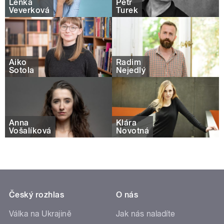
Lenka
Petr
Veverková
Turek
Aiko
Radim
Šotola
Nejedlý
Anna
Klára
Vošalíková
Novotná
Český rozhlas
O nás
Válka na Ukrajině
Jak nás naladíte