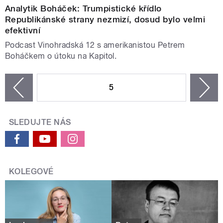
Analytik Boháček: Trumpistické křídlo
Republikánské strany nezmizí, dosud bylo velmi
efektivní
Podcast Vinohradská 12 s amerikanistou Petrem
Boháčkem o útoku na Kapitol.
STRÁNKY
5
n
zí
SLEDUJTE NÁS
KOLEGOVÉ