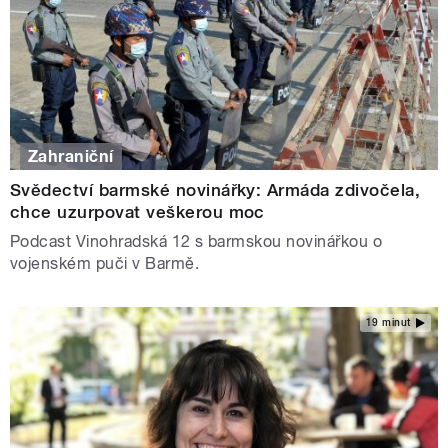
Zahraniční
Svědectví barmské novinářky: Armáda zdivočela,
chce uzurpovat veškerou moc
Podcast Vinohradská 12 s barmskou novinářkou o
vojenském puči v Barmě.
19 minut