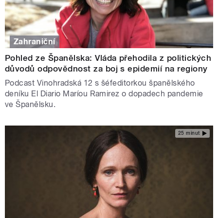
Zahraniční
Pohled ze Španělska: Vláda přehodila z politických
důvodů odpovědnost za boj s epidemií na regiony
Podcast Vinohradská 12 s šéfeditorkou španělského
deníku El Diario Maríou Ramirez o dopadech pandemie
ve Španělsku.
25 minut