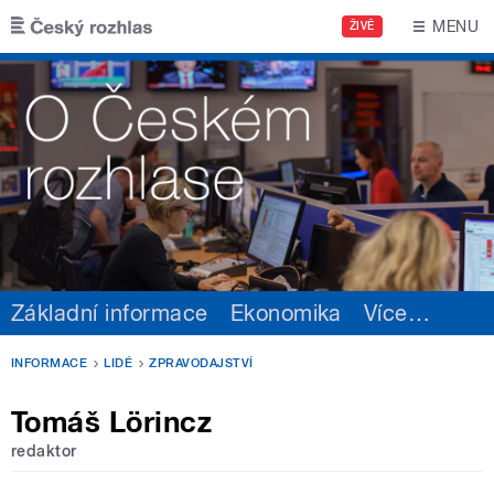
Přejít k hlavnímu obsahu
MENU
ŽIVĚ
Základní informace
Ekonomika
Více
…
INFORMACE
LIDÉ
ZPRAVODAJSTVÍ
Tomáš Lörincz
redaktor