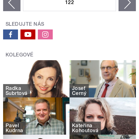
122
n
zí
SLEDUJTE NÁS
KOLEGOVÉ
Radka
Josef
Šubrtová
Černý
Pavel
Kateřina
Kudrna
Kohoutová