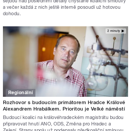
sejdou nad posledními detaily chystané koaliční smlouvy
a večer každá z nich ještě interně posoudí už hotovou
dohodu.
2 minuty
Regionální
Rozhovor s budoucím primátorem Hradce Králové
Alexandrem Hrabálkem. Prioritou je Velké náměstí
Budoucí koalici na královéhradeckém magistrátu budou
připravovat hnutí ANO, ODS, Změna pro Hradec a
Zelení. Strany spolu už podepsaly předkoaliční smlouvu.