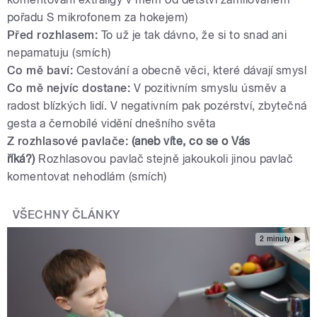
pořadu S mikrofonem za hokejem)
Před rozhlasem:
To už je tak dávno, že si to snad ani
nepamatuju (smích)
Co mě baví:
Cestování a obecně věci, které dávají smysl
Co mě nejvíc dostane:
V pozitivním smyslu úsměv a
radost blízkých lidí. V negativním pak pozérství, zbytečná
gesta a černobílé vidění dnešního světa
Z rozhlasové pavlače:
(aneb víte, co se o Vás
říká?)
Rozhlasovou pavlač stejně jakoukoli jinou pavlač
komentovat nehodlám (smích)
VŠECHNY ČLÁNKY
2 minuty