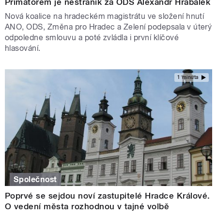
Primátorem je nestraník za ODS Alexandr Hrabálek
Nová koalice na hradeckém magistrátu ve složení hnutí
ANO, ODS, Změna pro Hradec a Zelení podepsala v úterý
odpoledne smlouvu a poté zvládla i první klíčové
hlasování.
1 minuta
Společnost
Poprvé se sejdou noví zastupitelé Hradce Králové.
O vedení města rozhodnou v tajné volbě