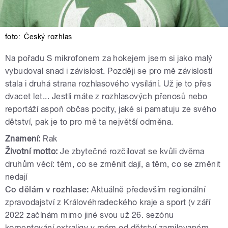
foto:
Český rozhlas
Na pořadu S mikrofonem za hokejem
jsem si jako malý
vybudoval snad i závislost. Později se pro mě závislostí
stala i druhá strana rozhlasového vysílání. Už je to přes
dvacet let... Jestli máte z rozhlasových přenosů nebo
reportáží aspoň občas pocity, jaké si pamatuju ze svého
dětství, pak je to pro mě ta největší odměna.
Znamení:
Rak
Životní motto:
Je zbytečné rozčilovat se kvůli dvěma
druhům věcí: těm, co se změnit dají, a těm, co se změnit
nedají
Co dělám v rozhlase:
Aktuálně především regionální
zpravodajství z Královéhradeckého kraje a sport (v září
2022 začínám mimo jiné svou už 26. sezónu
komentování extraligy v mém od dětství zamilovaném