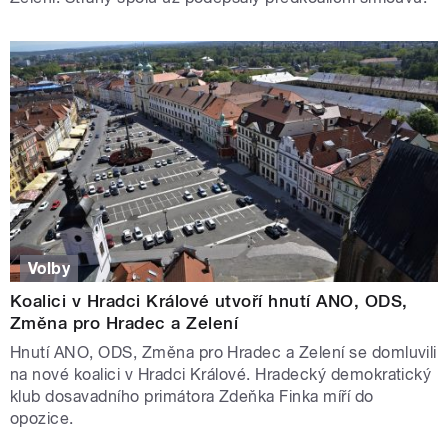
Volby
Koalici v Hradci Králové utvoří hnutí ANO, ODS,
Změna pro Hradec a Zelení
Hnutí ANO, ODS, Změna pro Hradec a Zelení se domluvili
na nové koalici v Hradci Králové. Hradecký demokratický
klub dosavadního primátora Zdeňka Finka míří do
opozice.